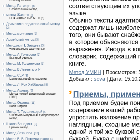
Reading Method
соответствующем их уп
Метод Ратихия.
[6]
Сознательный метод
языке.
метод Жакото
[3]
БЕЗБУКВАРНЫЙ МЕТОД
Обычно тексты адаптир
Драматико-педагогический метод
содержат лишь наиболе
[2]
того, они бывают снаб
Метод молчания
[5]
Армейский метод
[5]
в котором объясняются
Методики Н. Зайцева
[5]
выражения. Иногда в ко
универсально-адаптивные
Метод А. Гольцова
словарик, содержащий 
[2]
Быстрый учитель
книге.
Метод М. Голденкова
[3]
Метод В.Левенталя
[4]
Метод УМИН
| Просмотров: 5
Метод CLP
[3]
Добавил:
sova
| Дата:
15.10.
Центр языковой психологии.
Метод Л. Рон Хаббарда
[8]
Метод Ашера.
[9]
Приемы, примен
Метод полной физической реакции
(TRP)
Под приемом будем пон
Метод Огдена.
[11]
Basic English
содержание вашей работ
Метод Т. Трушниковой
[4]
Системно-модельный суперэкспресс-
упростить изложение пр
метод
наглядным, сходные ме
Школа Бенедикт.
[2]
Прямой метод
одной и той же буквой 
Метод Лозанова.
[16]
буквой. Буква с цифрой
Метод В. В. Петрусинского
[3]