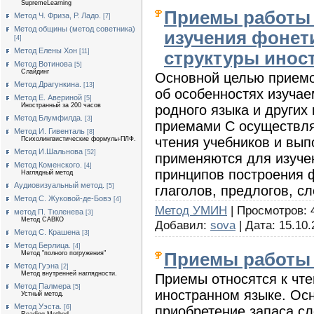
SupremeLearning
Приемы работы 
Метод Ч. Фриза, Р. Ладо.
[7]
Метод общины (метод советника)
изучения фонет
[4]
Метод Елены Хон
[11]
структуры инос
Метод Вотинова
[5]
Слайдинг
Основной целью приемо
Метод Драгункина.
[13]
об особенностях изучае
Метод Е. Авериной
[5]
Иностранный за 200 часов
родного языка и других
Метод Блумфилда.
[3]
приемами С осуществля
Метод И. Гивенталь
[8]
чтения учебников и вы
Психолингвистические формулы-ПЛФ.
Метод И.Шальнова
[52]
применяются для изуче
Метод Коменского.
[4]
принципов построения 
Наглядный метод
Аудиовизуальный метод.
[5]
глаголов, предлогов, сл
Метод С. Жуковой-де-Бовэ
[4]
Метод УМИН
| Просмотров: 4
метод П. Тюленева
[3]
Метод САВКО
Добавил:
sova
| Дата:
15.10.
Метод С. Крашена
[3]
Метод Берлица.
[4]
Приемы работы 
Метод "полного погружения"
Метод Гуэна
[2]
Метод внутренней наглядности.
Приемы относятся к чте
Метод Палмера
[5]
иностранном языке. Осн
Устный метод.
Метод Уэста.
приобретение запаса сл
[6]