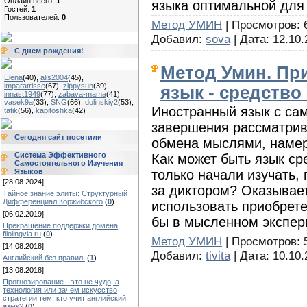
Онлайн всего:
1
языка оптимальной для 
Гостей:
1
Пользователей:
0
Метод УМИН
| Просмотров: 6
Добавил:
sova
| Дата:
12.10.
С днем рождения!
Метод Умин. Пр
Elena
(40)
,
alis2004
(45)
,
imparatrisse
(67)
,
zippysun
(39)
,
язык - средство
innast1949
(77)
,
zabava-mama
(41)
,
vasek9a
(33)
,
SNG
(66)
,
dolinskiy2
(53)
,
Иностранный язык с сам
tatik
(56)
,
kapitoshka
(42)
завершения рассматрив
Сегодня сайт посетили
обмена мыслями, наме
Система Эффективного
Как может быть язык ср
Самостоятельного Изучения
только начали изучать,
Языков
[28.08.2024]
за диктором? Оказывает
Тайное знание элиты: Структурный
Дифференциал Коржибского
(
0
)
использовать приобрете
[06.02.2019]
бы в мысленном экспер
Прекращение поддержки домена
filolingvia.ru
(
0
)
Метод УМИН
| Просмотров: 5
[14.08.2018]
Добавил:
tivita
| Дата:
10.10.
Английский без правил!
(
1
)
[13.08.2018]
Прогнозирование - это не чудо, а
технология или зачем искусство
стратегии тем, кто учит английский
язык?
(
0
)