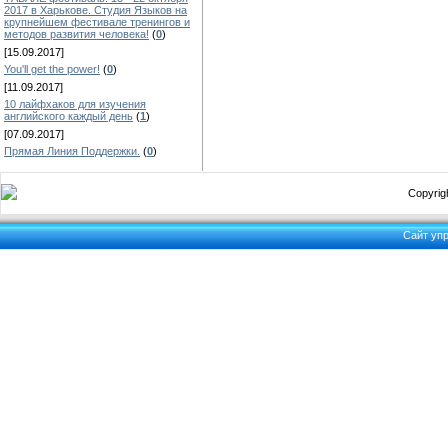
2017 в Харькове. Студия Языков на
крупнейшем фестивале тренингов и
методов развития человека!
(
0
)
[15.09.2017]
You'll get the power!
(
0
)
[11.09.2017]
10 лайфхаков для изучения
английского каждый день
(
1
)
[07.09.2017]
Прямая Линия Поддержки.
(
0
)
Copyrigh
Сайт уп