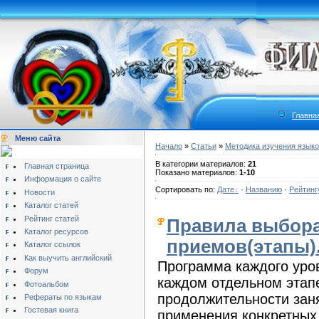
Главна
Меню сайта
Начало
»
Статьи
»
Методика изучения язык
В категории материалов:
21
Главная страница
Показано материалов:
1-10
Информация о сайте
Сортировать по:
Дате
·
Названию
·
Рейтинг
Новости
Каталог статей
Рейтинг статей
Правила выбора
Каталог ресурсов
приемов(этапы)
Каталог ссылок
Как выучить английский
Программа каждого уров
Форум
каждом отдельном этап
Фотоальбом
продолжительности зан
Рефераты по языкам
Гостевая книга
применения конкретных