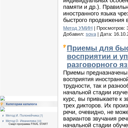
индивидуальных особен
памяти и др.). Правил
иностранного языка чре
быстрого продвижения в
Метод УМИН
| Просмотров: 3
Добавил:
sova
| Дата:
16.10.
Приемы для быс
восприятии и у
разговорного яз
Приемы предназначены
восприятия иностранной
трудности, так и разно
начальной стадии изуч
курс, вы привыкаете к з
трех дикторов. Их прои
Категории каталога
речи, очевидно, не мож
Метод И. Полонейчика
[7]
вариантов звучания реч
Метод О. Иванилова
[19]
начальной стадии обуче
Смарт-программа FINAL START