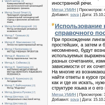
Varich-метод.
[2]
иностранной речи.
Коммуникативный метод с
высокотехнологичной организацией
разговорного тренинга
Метод УМИН
| Просмотров: 4
Метод Sound Smart
[5]
Добавил:
sova
| Дата:
15.10.
Прикладной упрощённый
сравнительный логопедический
подход к фонологии английского
языка.
Использование к
Метод Китайгородской.
[33]
Метод активизации резервных
справочного по
возможностей
Метод Г. Громыко
[6]
При прохождении лингаф
Иняз-спорт
Метод И. Максименко
[16]
простейших, а затем и 
Личностно-ориентированный метод
несомненно, будут возн
Метод У.Килпатрика
[4]
МЕТОД УЧЕБНЫХ ПРОЕКТОВ
используемых выражени
Метод И. Франка
[15]
Метод параллельных текстов
разных сочетаниях, изм
Метод А. Сеймова
[3]
зависимости от их сочет
Метод Н. Замяткина
[22]
МАТРИЧНО-МЕДИТАТИВНЫЙ
На многие из возникающ
МЕТОД ОБРАТНОГО ЯЗЫКОВОГО
РЕЗОНАНСА
найти ответы в курсе гр
Метод В. Куринского
[8]
как и где их искать, н
Автодидактика
Метод Т. Байтукалова
[15]
структуре языка и о его
Метод "Моделино"
Метод Дениса Рунова
[17]
Метод УМИН
| Просмотров: 3
Метод Шехтера.
[12]
Добавил:
sova
| Дата:
15.10.
Эмоционально-смысловой метод
Метод Шестова
[6]