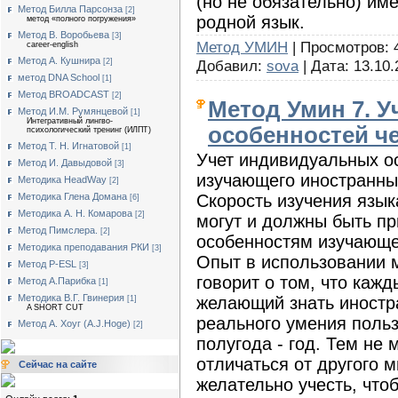
(но не обязательно) име
Метод Билла Парсонза
[2]
родной язык.
метод «полного погружения»
Метод В. Воробьева
[3]
Метод УМИН
| Просмотров: 4
career-english
Метод А. Кушнира
Добавил:
sova
| Дата:
13.10.
[2]
метод DNA School
[1]
Метод BROADCAST
[2]
Метод Умин 7. 
Метод И.М. Румянцевой
[1]
Интегративный лингво-
особенностей ч
психологический тренинг (ИЛПТ)
Метод Т. Н. Игнатовой
[1]
Учет индивидуальных о
Метод И. Давыдовой
[3]
изучающего иностранны
Методика HeadWay
[2]
Скорость изучения язык
Методика Глена Домана
[6]
Методика А. Н. Комарова
[2]
могут и должны быть п
Метод Пимслера.
[2]
особенностям изучающе
Методика преподавания РКИ
[3]
Опыт в использовании
Метод P-ESL
[3]
говорит о том, что каж
Метод А.Парибка
[1]
Методика В.Г. Гвинерия
желающий знать иностр
[1]
A SHORT CUT
реального умения польз
Метод А. Хоуг (А.J.Нoge)
[2]
полугода - год. Тем не
отличаться от другого 
Сейчас на сайте
желательно учесть, что