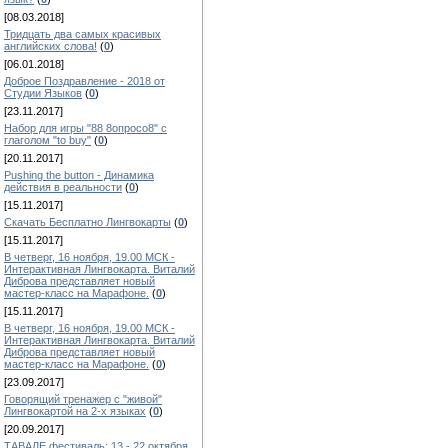
[08.03.2018]
Тридцать два самых красивых
английских слова!
(
0
)
[06.01.2018]
Доброе Поздравление - 2018 от
Студии Языков
(
0
)
[23.11.2017]
Набор для игры "88 8опросо8" с
глаголом "to buy"
(
0
)
[20.11.2017]
Pushing the button - Динамика
действия в реальности
(
0
)
[15.11.2017]
Скачать Бесплатно Лингвокарты
(
0
)
[15.11.2017]
В четверг, 16 ноября, 19.00 МСК -
Интерактивная Лингвокарта. Виталий
Диброва представляет новый
мастер-класс на Марафоне.
(
0
)
[15.11.2017]
В четверг, 16 ноября, 19.00 МСК -
Интерактивная Лингвокарта. Виталий
Диброва представляет новый
мастер-класс на Марафоне.
(
0
)
[23.09.2017]
Говорящий тренажер с "живой"
Лингвокартой на 2-х языках
(
0
)
[20.09.2017]
ТАВАЛЕ фестиваль: 13 - 22 октября