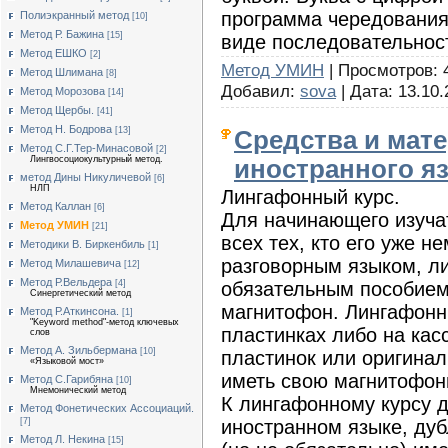
программа чередования
Полиэкранный метод
[10]
Метод Р. Бажина
[15]
виде последовательност
Метод ЕШКО
[2]
Метод УМИН
| Просмотров: 4
Метод Шлимана
[8]
Добавил:
sova
| Дата:
13.10.
Метод Морозова
[14]
Метод Щербы.
[41]
Метод Н. Бодрова
[13]
Средства и мат
Метод С.Г.Тер-Минасовой
[2]
Лингвосоциокультурный метод.
иностранного я
метод Дины Никуличевой
[6]
НЛП
Лингафонный курс.
Метод Каллан
[6]
Для начинающего изучат
Метод УМИН
[21]
всех тех, кто его уже н
Методики В. Биркенбиль
[1]
разговорным языком, л
Метод Милашевича
[12]
Метод Р.Вельдера
обязательным пособием
[4]
Синергетический метод
магнитофон. Лингафонн
Метод Р.Аткинсона.
[1]
"Keyword method"-метод ключевых
пластинках либо на касс
слов
Метод А. Зильбермана
[10]
пластинок или оригинал
«Языковой мост»
иметь свою магнитофон
Метод С.Гарибяна
[10]
Мнемонический метод
К лингафонному курсу д
Метод Фонетических Ассоциаций.
иностранном языке, ду
[7]
Метод Л. Некина
[15]