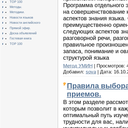
TOP 100
Программа отдельного э
Методы.
на совершенствование к
Методики.
аспектов знания языка.
Новости языков
Новости английского
преимущественно ориен
Прямой эфир.
следующих аспектов зн
Доска объявлений
разговорной речи, разг
Гостевая книга
правильное произношен
TOP 100
запаса, понимание и ов
структурой языка
Метод УМИН
| Просмотров: 4
Добавил:
sova
| Дата:
16.10.
Правила выбора
приемов.
В этом разделе рассмо
которым позволит в ка
оптимальный путь изуче
трудности для вас, нал