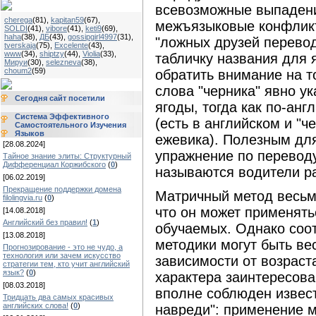
всевозможные выпадени
cherega
(81)
,
kapitan59
(67)
,
межъязыковые конфлик
SOLDI
(41)
,
vibore
(41)
,
keti9
(69)
,
haha
(38)
,
ДБ
(43)
,
gossipgirl4997
(31)
,
"ложных друзей перевод
tverskaja
(75)
,
Excelente
(43)
,
www
(34)
,
shiptzy
(44)
,
Violia
(33)
,
табличку названия для я
Мируи
(30)
,
selezneva
(38)
,
choum2
(59)
обратить внимание на то
слова "черника" явно ук
Сегодня сайт посетили
ягоды, тогда как по-англ
Система Эффективного
(есть в английском и "че
Самостоятельного Изучения
Языков
ежевика). Полезным для
[28.08.2024]
упражнение по переводу 
Тайное знание элиты: Структурный
Дифференциал Коржибского
(
0
)
называются водители р
[06.02.2019]
Прекращение поддержки домена
Матричный метод весьм
filolingvia.ru
(
0
)
что он может применять
[14.08.2018]
Английский без правил!
(
1
)
обучаемых. Однако соо
[13.08.2018]
методики могут быть вес
Прогнозирование - это не чудо, а
технология или зачем искусство
зависимости от возраста
стратегии тем, кто учит английский
язык?
(
0
)
характера заинтересова
[08.03.2018]
вполне соблюден извес
Тридцать два самых красивых
английских слова!
(
0
)
навреди": применение м