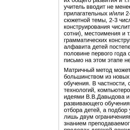
их общего развития и т.
учитель вводит не мене
прилагательных и/или 2
сюжетной темы, 2-3 чис
конструирования числит
сотни), местоимения и т
грамматических констру
алфавита детей постепе
половине первого года о
письмо на этом этапе н
Матричный метод может
большинством из новых
обучения. В частности
технологий, компьютеро
идеями В.В.Давыдова и
развивающего обучения и
отбора детей, а подбор
лишь двум ограничения
знанием преподаваемого
пределах детской лекси