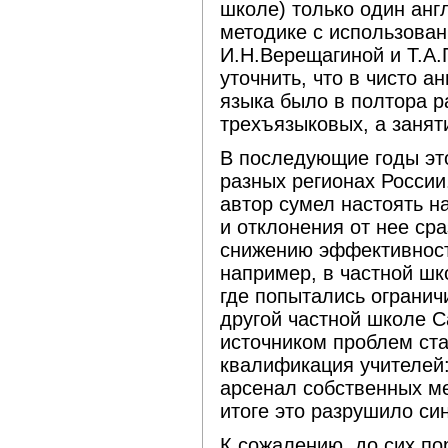
школе) только один анг
методике с использован
И.Н.Верещагиной и Т.А
уточнить, что в чисто а
языка было в полтора р
трехъязыковых, а занят
В последующие годы эт
разных регионах России
автор сумел настоять н
и отклонения от нее ср
снижению эффективност
например, в частной шк
где попытались огранич
другой частной школе С
источником проблем ст
квалификация учителей
арсенал собственных ме
итоге это разрушило си
К сожалению, до сих по