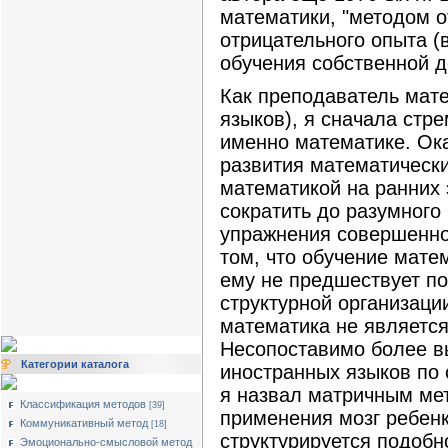
математики, "методом от
отрицательного опыта (
обучения собственной д
Как преподаватель мате
языков), я сначала стр
именно математике. Ока
развития математически
математикой на ранних 
сократить до разумног
упражнения совершенно 
том, что обучение мат
ему не предшествует по
структурной организаци
математика не является
Несопоставимо более в
Категории каталога
иностранных языков по 
я назвал матричным мет
Классификация методов
[39]
применения мозг ребенк
Коммуникативный метод
[18]
структурируется подобн
Эмоционально-смысловой метод