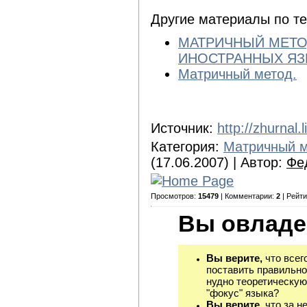
Другие материалы по т
МАТРИЧНЫЙ МЕТО
ИНОСТРАННЫХ ЯЗЫ
Матричный метод.
Источник:
http://zhurnal.
Категория:
Матричный м
(17.06.2007) | Автор:
Фе
Просмотров:
15479
| Комментарии:
2
| Рейти
Вы овладе
Вы верите,
что всег
поставить правильно
нудно теоретическую
"фокус" языка?
Вы верите,
что за н