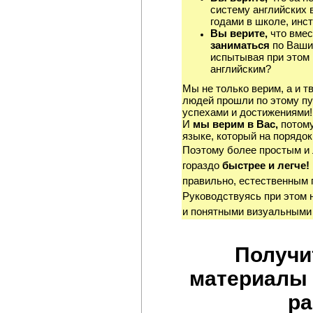
систему английских 
годами в школе, инст
Вы верите,
что вмес
заниматься
по Ваши
испытывая при этом 
английским?
Мы не только верим, а и т
людей прошли по этому пу
успехами и достижениями!
И
мы верим в Вас,
потому
языке, который на порядок
Поэтому более простым и
гораздо
быстрее и легче!
правильно, естественным 
Руководствуясь при этом 
и понятными визуальными
Получи
материалы 
ра