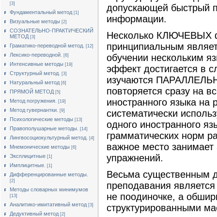
[3]
допускающей быстрый п
Фундаментальный метод
[1]
информации.
Визуальные методы
[2]
СОЗНАТЕЛЬНО-ПРАКТИЧЕСКИЙ
Несколько КЛЮЧЕВЫХ фр
МЕТОД
[3]
принципиальным являет
Граматико-переводной метод.
[12]
Лексико-переводной.
обучении нескольким яз
[6]
Интенсивные методы
[19]
эффект достигается в с
Структурный метод.
[3]
изучаются ПАРАЛЛЕЛЬНО
Натуральный метод
[6]
повторяется сразу на в
ПРЯМОЙ МЕТОД
[5]
иностранного языка на 
Метод погружения.
[19]
Метод гувернантки.
систематически использ
[9]
Психологические методы
[13]
одного иностранного яз
Правополушарные методы.
[14]
грамматических норм ра
Лингвосоциокультурный метод.
[4]
важное место занимает
Мнемонические методы
[6]
упражнений.
Эксплицитные
[1]
Имплицитные.
[1]
Весьма существенным д
Дифференцированные методы.
[2]
преподавания является 
Методы словарных минимумов
не поодиночке, а обши
[13]
Аналитико-имитативный метод
структурированными мас
[3]
Дедуктивный метод
[2]