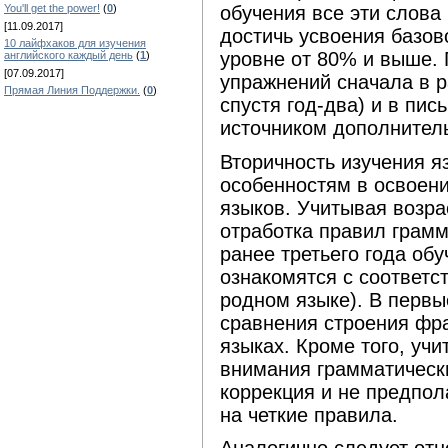
You'll get the power!
(
0
)
обучения все эти слова 
[11.09.2017]
достичь усвоения базов
10 лайфхаков для изучения
уровне от 80% и выше. 
английского каждый день
(
1
)
[07.09.2017]
упражнений сначала в р
Прямая Линия Поддержки.
(
0
)
спустя год-два) и в пи
источником дополнител
Вторичность изучения 
особенностям в освоени
языков. Учитывая возра
отработка правил грам
ранее третьего года обу
ознакомятся с соответ
родном языке). В первы
сравнения строения фр
языках. Кроме того, учи
внимания грамматически
коррекция и не предпол
на четкие правила.