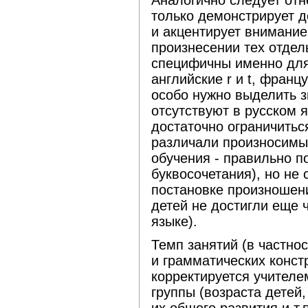
Аналогично следует отн
только демонстрирует 
и акцентирует внимание
произнесении тех отдел
специфичны именно для 
английские r и t, француз
особо нужно выделить з
отсутствуют в русском 
достаточно ограничитьс
различали произносимые
обучения - правильно п
буквосочетания), но не
постановке произношени
детей не достигли еще 
языке).
Темп занятий (в частно
и грамматических конст
корректируется учителе
группы (возраста детей,