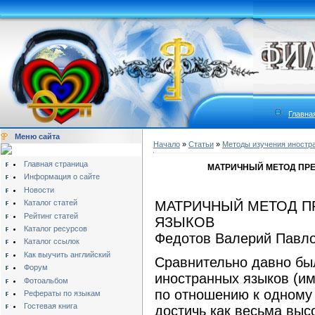
Главна
Меню сайта
Начало
»
Статьи
»
Методы изучения иностр
Главная страница
МАТРИЧНЫЙ МЕТОД ПР
Информация о сайте
Новости
Каталог статей
МАТРИЧНЫЙ МЕТОД П
Рейтинг статей
ЯЗЫКОВ
Каталог ресурсов
Федотов Валерий Павлов
Каталог ссылок
Как выучить английский
Сравнительно давно был
Форум
иностранных языков (и
Фотоальбом
по отношению к одному 
Рефераты по языкам
Гостевая книга
достичь как весьма выс