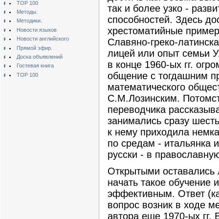
TOP 100
так и более узко - разв
Методы.
способностей. Здесь до
Методики.
хрестоматийные примеры
Новости языков
Новости английского
Славяно-греко-латинска
Прямой эфир.
лицей или опыт семьи У
Доска объявлений
в конце 1960-ых гг. огр
Гостевая книга
общение с тогдашним п
TOP 100
математического общес
С.М.Лозинским. Потомст
переводчика рассказыва
занимались сразу шесть
к нему приходила немка
по средам - итальянка и 
русски - в православную
Открытыми оставались л
начать такое обучение и
эффективным. Ответ (к
вопрос возник в ходе м
автора еще 1970-ых гг. 