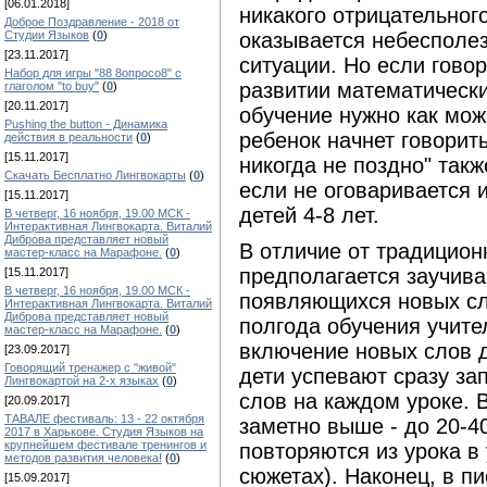
[06.01.2018]
никакого отрицательног
Доброе Поздравление - 2018 от
оказывается небесполе
Студии Языков
(
0
)
[23.11.2017]
ситуации. Но если гов
Набор для игры "88 8опросо8" с
развитии математически
глаголом "to buy"
(
0
)
[20.11.2017]
обучение нужно как мож
Pushing the button - Динамика
ребенок начнет говорить
действия в реальности
(
0
)
[15.11.2017]
никогда не поздно" такж
Скачать Бесплатно Лингвокарты
(
0
)
если не оговаривается и
[15.11.2017]
детей 4-8 лет.
В четверг, 16 ноября, 19.00 МСК -
Интерактивная Лингвокарта. Виталий
Диброва представляет новый
В отличие от традицион
мастер-класс на Марафоне.
(
0
)
предполагается заучива
[15.11.2017]
В четверг, 16 ноября, 19.00 МСК -
появляющихся новых сло
Интерактивная Лингвокарта. Виталий
Диброва представляет новый
полгода обучения учит
мастер-класс на Марафоне.
(
0
)
включение новых слов д
[23.09.2017]
Говорящий тренажер с "живой"
дети успевают сразу за
Лингвокартой на 2-х языках
(
0
)
слов на каждом уроке. 
[20.09.2017]
ТАВАЛЕ фестиваль: 13 - 22 октября
заметно выше - до 20-40
2017 в Харькове. Студия Языков на
крупнейшем фестивале тренингов и
повторяются из урока в 
методов развития человека!
(
0
)
сюжетах). Наконец, в п
[15.09.2017]