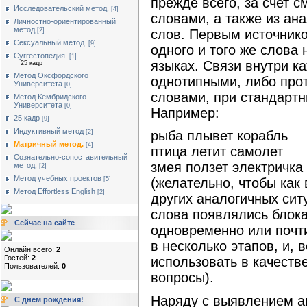
прежде всего, за счет 
Исследовательский метод.
[4]
словами, а также из ана
Личностно-ориентированный
метод
слов. Первым источнико
[2]
Сексуальный метод.
[9]
одного и того же слова
Суггестопедия.
[1]
языках. Связи внутри к
25 кадр
Метод Оксфордского
однотипными, либо про
Университета
[0]
словами, при стандартн
Метод Кембридского
Университета
[0]
Например:
25 кадр
[9]
Индуктивный метод
[2]
рыба плывет корабль
Матричный метод.
[4]
птица летит самолет
Сознательно-сопоставительный
змея ползет электричка
метод.
[2]
Метод учебных проектов
[5]
(желательно, чтобы как 
Метод Effortless English
[2]
других аналогичных сит
слова появлялись блока
Сейчас на сайте
одновременно или почт
в несколько этапов, и, 
Онлайн всего:
2
Гостей:
2
использовать в качестве
Пользователей:
0
вопросы).
Наряду с выявлением ан
С днем рождения!