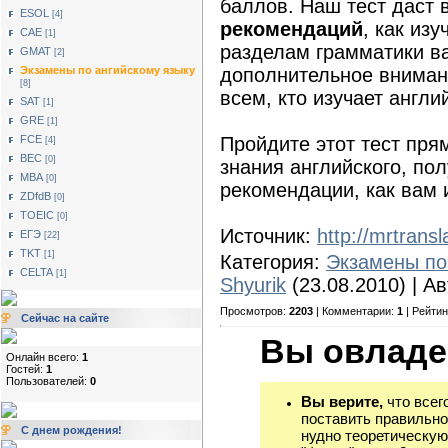
баллов. Наш тест даст
ESOL
[4]
рекомендаций
, как из
САЕ
[1]
разделам грамматики в
GMAT
[2]
дополнительное внимани
Экзамены по ангийскому языку
[8]
всем, кто изучает англи
SAT
[1]
GRE
[1]
Пройдите этот тест пря
FCE
[4]
BEC
[0]
знания английского, по
MBA
[0]
рекомендации, как вам 
ZDfdB
[0]
TOEIC
[0]
Источник:
http://mrtransl
ЕГЭ
[22]
TKT
[1]
Категория:
Экзамены по
CELTA
[1]
Shyurik
(23.08.2010) | А
Просмотров:
2203
| Комментарии:
1
| Рейтин
Сейчас на сайте
Вы овладе
Онлайн всего:
1
Гостей:
1
Пользователей:
0
Вы верите,
что всег
поставить правильно
С днем рождения!
нудно теоретическую