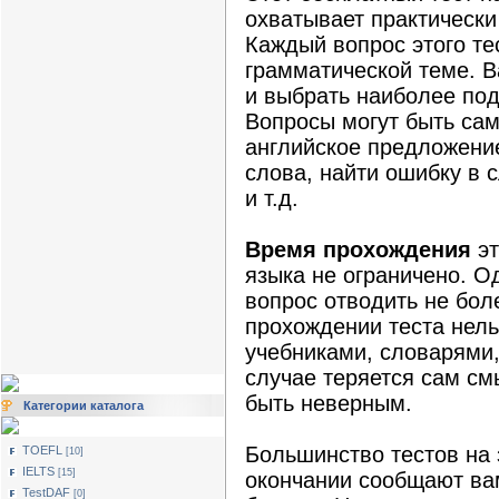
охватывает практически
Каждый вопрос этого т
грамматической теме. 
и выбрать наиболее под
Вопросы могут быть са
английское предложени
слова, найти ошибку в 
и т.д.
Время прохождения
эт
языка не ограничено. О
вопрос отводить не бол
прохождении теста нель
учебниками, словарями,
случае теряется сам см
быть неверным.
Категории каталога
Большинство тестов на 
TOEFL
[10]
IELTS
[15]
окончании сообщают ва
TestDAF
[0]