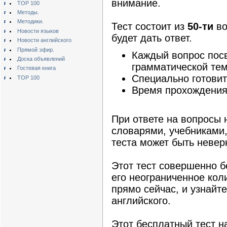
внимание.
TOP 100
Методы.
Методики.
Тест состоит из
50-ти
во
Новости языков
будет дать ответ.
Новости английского
Прямой эфир.
Каждый вопрос пос
Доска объявлений
грамматической тем
Гостевая книга
Специально готовить
TOP 100
Время прохождения 
При ответе на вопросы 
словарями, учебниками,
теста может быть невер
Этот тест совершенно 
его неограниченное коли
прямо сейчас, и узнайт
английского.
Этот бесплатный тест н