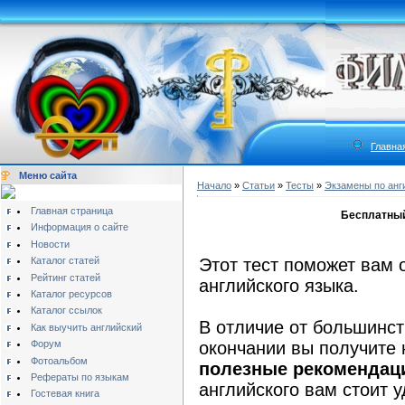
Главна
Меню сайта
Начало
»
Статьи
»
Тесты
»
Экзамены по анг
Главная страница
Бесплатный
Информация о сайте
Новости
Каталог статей
Этот тест поможет вам 
Рейтинг статей
английского языка.
Каталог ресурсов
Каталог ссылок
В отличие от большинств
Как выучить английский
Форум
окончании вы получите 
Фотоальбом
полезные рекомендац
Рефераты по языкам
английского вам стоит 
Гостевая книга