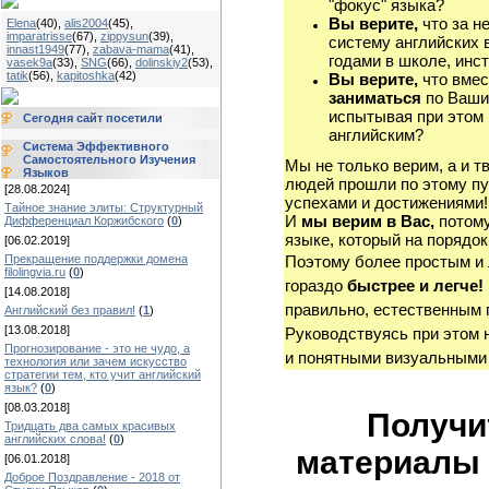
"фокус" языка?
Вы верите,
что за н
Elena
(40)
,
alis2004
(45)
,
imparatrisse
(67)
,
zippysun
(39)
,
систему английских 
innast1949
(77)
,
zabava-mama
(41)
,
годами в школе, инст
vasek9a
(33)
,
SNG
(66)
,
dolinskiy2
(53)
,
tatik
(56)
,
kapitoshka
(42)
Вы верите,
что вмес
заниматься
по Ваши
испытывая при этом 
Сегодня сайт посетили
английским?
Система Эффективного
Самостоятельного Изучения
Мы не только верим, а и т
Языков
людей прошли по этому пу
[28.08.2024]
успехами и достижениями!
Тайное знание элиты: Структурный
И
мы верим в Вас,
потому
Дифференциал Коржибского
(
0
)
языке, который на порядок
[06.02.2019]
Прекращение поддержки домена
Поэтому более простым и
filolingvia.ru
(
0
)
гораздо
быстрее и легче!
[14.08.2018]
правильно, естественным 
Английский без правил!
(
1
)
[13.08.2018]
Руководствуясь при этом 
Прогнозирование - это не чудо, а
и понятными визуальными
технология или зачем искусство
стратегии тем, кто учит английский
язык?
(
0
)
[08.03.2018]
Получи
Тридцать два самых красивых
английских слова!
(
0
)
материалы 
[06.01.2018]
Доброе Поздравление - 2018 от