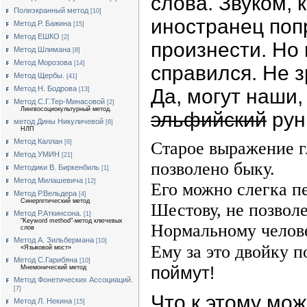
слова. Звуком,
Полиэкранный метод
[10]
иностранец поп
Метод Р. Бажина
[15]
Метод ЕШКО
[2]
произнести. Но
Метод Шлимана
[8]
Метод Морозова
[14]
справился. Не з
Метод Щербы.
[41]
Метод Н. Бодрова
Да, могут наши,
[13]
Метод С.Г.Тер-Минасовой
[2]
Лингвосоциокультурный метод.
эльфийский
рун
метод Дины Никуличевой
[6]
НЛП
Метод Каллан
[6]
Старое выражение г
Метод УМИН
[21]
позволено быку.
Методики В. Биркенбиль
[1]
Метод Милашевича
[12]
Его можно слегка п
Метод Р.Вельдера
[4]
Синергетический метод
Шестову, не позвол
Метод Р.Аткинсона.
[1]
"Keyword method"-метод ключевых
Нормальному челове
слов
Метод А. Зильбермана
[10]
Ему за это двойку п
«Языковой мост»
Метод С.Гарибяна
[10]
поймут!
Мнемонический метод
Метод Фонетических Ассоциаций.
[7]
Что к этому мож
Метод Л. Некина
[15]