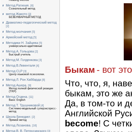
Reading Method
Метод Ратихия.
[6]
Сознательный метод
метод Жакото
[3]
БЕЗБУКВАРНЫЙ МЕТОД
Драматико-педагогический метод
[2]
Метод молчания
[5]
Армейский метод
[5]
Методики Н. Зайцева
[5]
универсально-адаптивные
Метод А. Гольцова
[2]
Быстрый учитель
Метод М. Голденкова
[3]
Метод В.Левенталя
[4]
- вот это
Быкам
Метод CLP
[3]
Центр языковой психологии.
Метод Л. Рон Хаббарда
Что, что, я, на
[8]
Метод Ашера.
[9]
Метод полной физической реакции
быкам, это же а
(TRP)
Метод Огдена.
[11]
Да, в том-то и 
Basic English
Метод Т. Трушниковой
[4]
Системно-модельный суперэкспресс-
Английской Руси
метод
Школа Бенедикт.
[2]
become
! С чет
Прямой метод
Метод Лозанова.
[16]
Метод В. В. Петрусинского
[3]