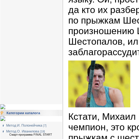
да кто их разбер
по прыжкам Шест
произношению Ш
Шестопалов, ил
заблагорассудит
Категории каталога
Кстати, Михаил
чемпион, это кр
Метод И. Полонейчика
[7]
Метод О. Иванилова
[19]
прыжкам с шест
Смарт-программа FINAL START