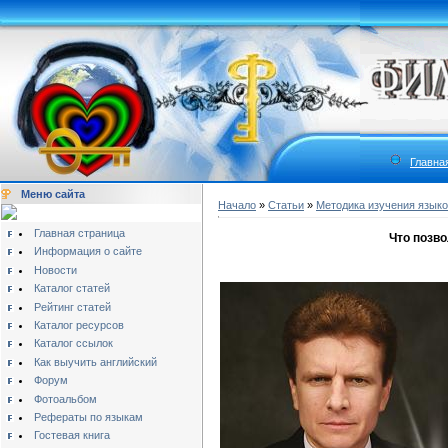
Главна
Меню сайта
Начало
»
Статьи
»
Методика изучения язык
Главная страница
Что позв
Информация о сайте
Новости
Каталог статей
Рейтинг статей
Каталог ресурсов
Каталог ссылок
Как выучить английский
Форум
Фотоальбом
Рефераты по языкам
Гостевая книга