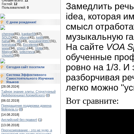
Онлайн всего:
12
Замедлить речь 
Гостей:
12
Пользователей:
0
idea, которая и
С днем рождения!
смысл отработа
музыкальную га
cherega
(81)
,
kapitan59
(67)
,
SOLDI
(41)
,
vibore
(41)
,
keti9
(69)
,
haha
(38)
,
ДБ
(43)
,
gossipgirl4997
(31)
,
На сайте
VOA Sp
tverskaja
(75)
,
Excelente
(43)
,
www
(34)
,
shiptzy
(44)
,
Violia
(33)
,
Мируи
(30)
,
selezneva
(38)
,
обученные про
choum2
(59)
ровно на 1/3. И
Сегодня сайт посетили
разборчивая ре
Система Эффективного
Самостоятельного Изучения
Языков
легко можно "ус
[28.08.2024]
Тайное знание элиты: Структурный
Дифференциал Коржибского
(
0
)
Вот сравните:
[06.02.2019]
Прекращение поддержки домена
filolingvia.ru
(
0
)
[14.08.2018]
Английский без правил!
(
1
)
[13.08.2018]
Прогнозирование - это не чудо, а
технология или зачем искусство