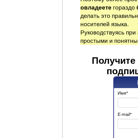
овладеете
гораздо
делать это правильн
носителей языка.
Руководствуясь при 
простыми и понятны
Получите
подпиш
Имя
*
E-mail
*