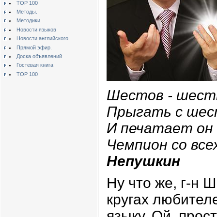
TOP 100
Методы.
Методики.
Новости языков
Новости английского
Прямой эфир.
Доска объявлений
Гостевая книга
TOP 100
Шестов - шеств
Прыгать с шес
И печатает он 
Чемпион со все
Непушкин
Ну что же, г-н 
кругах любител
языку. Ой, прос