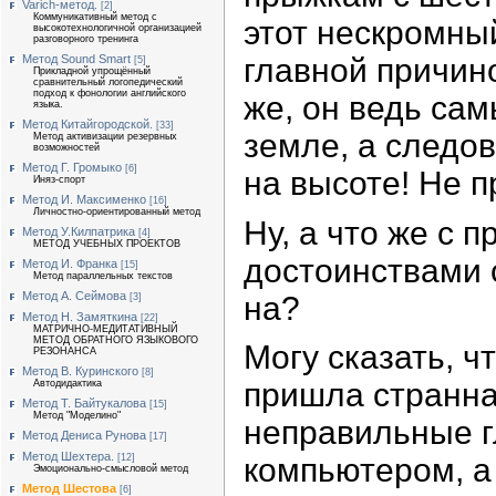
Varich-метод.
[2]
Коммуникативный метод с
этот нескромный
высокотехнологичной организацией
разговорного тренинга
главной причино
Метод Sound Smart
[5]
Прикладной упрощённый
сравнительный логопедический
подход к фонологии английского
же, он ведь са
языка.
Метод Китайгородской.
[33]
земле, а следов
Метод активизации резервных
возможностей
Метод Г. Громыко
[6]
на высоте! Не п
Иняз-спорт
Метод И. Максименко
[16]
Личностно-ориентированный метод
Ну, а что же с
Метод У.Килпатрика
[4]
МЕТОД УЧЕБНЫХ ПРОЕКТОВ
достоинствами 
Метод И. Франка
[15]
Метод параллельных текстов
Метод А. Сеймова
на?
[3]
Метод Н. Замяткина
[22]
МАТРИЧНО-МЕДИТАТИВНЫЙ
МЕТОД ОБРАТНОГО ЯЗЫКОВОГО
Могу сказать, ч
РЕЗОНАНСА
Метод В. Куринского
[8]
пришла странна
Автодидактика
Метод Т. Байтукалова
[15]
Метод "Моделино"
неправильные г
Метод Дениса Рунова
[17]
Метод Шехтера.
[12]
компьютером, а
Эмоционально-смысловой метод
Метод Шестова
[6]