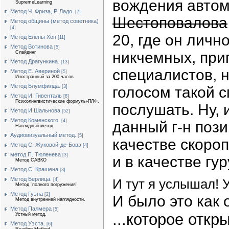
вождения автом
SupremeLearning
Метод Ч. Фриза, Р. Ладо.
[7]
Шестоповалова
Метод общины (метод советника)
[4]
20, где он личн
Метод Елены Хон
[11]
Метод Вотинова
[5]
никчемных, при
Слайдинг
Метод Драгункина.
[13]
специалистов, 
Метод Е. Авериной
[5]
Иностранный за 200 часов
Метод Блумфилда.
[3]
голосом такой с
Метод И. Гивенталь
[8]
Психолингвистические формулы-ПЛФ.
послушать. Ну, 
Метод И.Шальнова
[52]
Метод Коменского.
[4]
данный г-н пози
Наглядный метод
Аудиовизуальный метод.
[5]
качестве скоро
Метод С. Жуковой-де-Бовэ
[4]
метод П. Тюленева
[3]
и в качестве гу
Метод САВКО
Метод С. Крашена
[3]
Метод Берлица.
И тут я услышал! 
[4]
Метод "полного погружения"
Метод Гуэна
[2]
И было это как 
Метод внутренней наглядности.
Метод Палмера
[5]
...которое отк
Устный метод.
Метод Уэста.
[6]