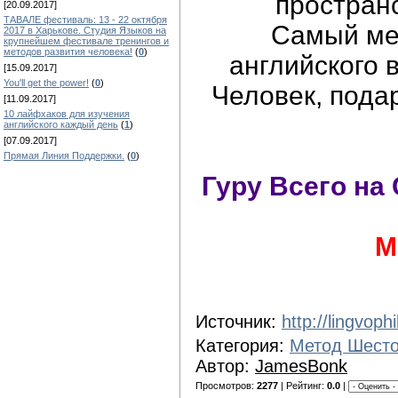
простран
[20.09.2017]
ТАВАЛЕ фестиваль: 13 - 22 октября
Самый ме
2017 в Харькове. Студия Языков на
крупнейшем фестивале тренингов и
методов развития человека!
(
0
)
английского 
[15.09.2017]
You'll get the power!
(
0
)
Человек, пода
[11.09.2017]
10 лайфхаков для изучения
английского каждый день
(
1
)
[07.09.2017]
Прямая Линия Поддержки.
(
0
)
Гуру Всего на
М
Источник:
http://lingvoph
Категория:
Метод Шест
Автор:
JamesBonk
Просмотров:
2277
| Рейтинг:
0.0
|