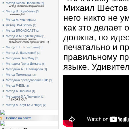
Метод Билла Парсонза
[2]
Михаил Шестов 
метод «полного погружения»
Метод В. Воробьева
[3]
career-english
него никто не у
Метод А. Кушнира
[2]
как это делает 
метод DNA School
[1]
Метод BROADCAST
[2]
должна, по идее
Метод И.М. Румянцевой
[1]
Интегративный лингво-
психологический тренинг (ИЛПТ)
печатально и п
Метод Т. Н. Игнатовой
[1]
Метод И. Давыдовой
[3]
правильному пр
Методика HeadWay
[2]
Методика Глена Домана
языке. Удивите
[6]
Методика А. Н. Комарова
[2]
Метод Пимслера.
[2]
Методика преподавания РКИ
[3]
Метод P-ESL
[3]
Метод А.Парибка
[1]
Методика В.Г. Гвинерия
[1]
A SHORT CUT
Метод А. Хоуг (А.J.Нoge)
[2]
Сейчас на сайте