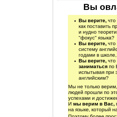
Вы овл
Вы верите,
что 
как поставить п
и нудно теорети
"фокус" языка?
Вы верите,
что 
систему англий
годами в школе,
Вы верите,
что
заниматься
по 
испытывая при 
английским?
Мы не только верим,
людей прошли по эт
успехами и достиже
И
мы верим в Вас,
на языке, который н
Поэтому более прос