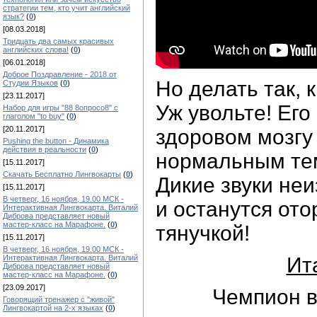
стратегии тем, кто учит английский
язык?
(
0
)
[08.03.2018]
Тридцать два самых красивых
английских слова!
(
0
)
[06.01.2018]
Доброе Поздравление - 2018 от
Но делать так,
Студии Языков
(
0
)
[23.11.2017]
Уж увольте! Его
Набор для игры "88 8опросо8" с
глаголом "to buy"
(
0
)
[20.11.2017]
здоровом мозгу 
Pushing the button - Динамика
действия в реальности
(
0
)
нормальным тем
[15.11.2017]
Скачать Бесплатно Лингвокарты
(
0
)
Дикие звуки не
[15.11.2017]
В четверг, 16 ноября, 19.00 МСК -
и останутся от
Интерактивная Лингвокарта. Виталий
Диброва представляет новый
мастер-класс на Марафоне.
(
0
)
тянучкой!
[15.11.2017]
В четверг, 16 ноября, 19.00 МСК -
Интерактивная Лингвокарта. Виталий
Ит
Диброва представляет новый
мастер-класс на Марафоне.
(
0
)
[23.09.2017]
Чемпион в
Говорящий тренажер с "живой"
Лингвокартой на 2-х языках
(
0
)