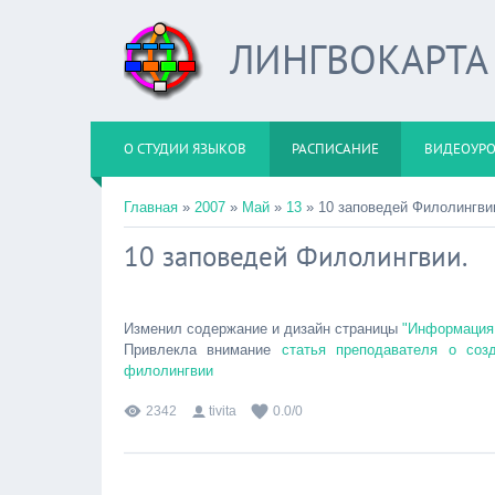
ЛИНГВОКАРТА
О СТУДИИ ЯЗЫКОВ
РАСПИСАНИЕ
ВИДЕОУР
Главная
»
2007
»
Май
»
13
» 10 заповедей Филолингви
10 заповедей Филолингвии.
Изменил содержание и дизайн страницы
"Информация 
Привлекла внимание
статья преподавателя о соз
филолингвии
2342
tivita
0.0
/
0