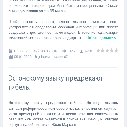
объявил список американских жаргонных выражений, которые,
по мнению авторов, достойны быть запрещенными. Список
был опубликован уже в 35-ый раз.
Чтобы попасть в него, слово должно слишком часто
употребляться средствами массовой информации или просто
раздражать достаточное число людей. В течение года каждый
желающий мог послать слово-кандидат в
...
Читать дальше »
Новости английского языка
1452
sveta
09.01.2010
Комментарии (0)
Эстонскому языку предрекают
гибель.
Эстонскому языку предрекают гибель. Эстонцы должны
занться реформированием своего языка, в противном случае -
из-за чрезмерной сложности и несоответствия современным
реалиям - он может оказаться в списке вымирающих, считает
португальский писатель Жоао Маркеш.