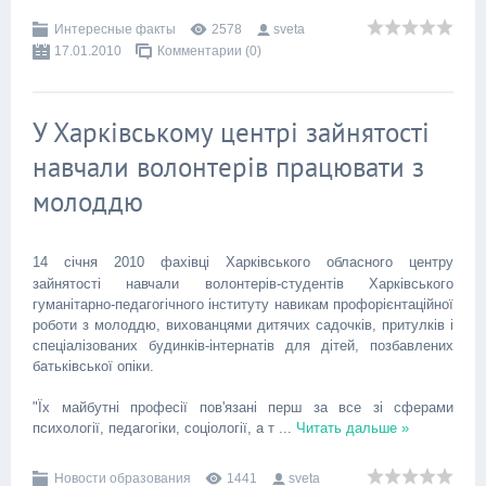
Интересные факты
2578
sveta
17.01.2010
Комментарии (0)
У Харківському центрі зайнятості
навчали волонтерів працювати з
молоддю
14 січня 2010 фахівці Харківського обласного центру
зайнятості навчали волонтерів-студентів Харківського
гуманітарно-педагогічного інституту навикам профорієнтаційної
роботи з молоддю, вихованцями дитячих садочків, притулків і
спеціалізованих будинків-інтернатів для дітей, позбавлених
батьківської опіки.
"Їх майбутні професії пов'язані перш за все зі сферами
психології, педагогіки, соціології, а т
...
Читать дальше »
Новости образования
1441
sveta