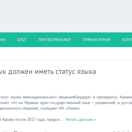
ОКИ
БЛОГ
ЛИНГВОТРЕНАЖЕР
ПРЯМАЯ ЛИНИЯ
КОНТ
ык должен иметь статус языка
татус языка межнационального общенияКандидат в президенты Украин
ает, что на Украине один государственный язык – украинский, а русск
ционального общения, сообщает ИА «Униан».
в Крыму после 2017 года, предсе
...
Читать дальше »