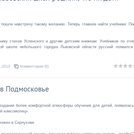
 пошли навстречу такому желанию. Теперь главное найти учебники. По
нику стихов Успенского и другим детским книжкам. Учебников по это
ой школе небольшого городка Львовской области русский появился
1.2010
Комментарии (0)
 в Подмосковье
создания более комфортной атмосферы обучения для детей, появилась
ий комсомолец».
ложен в Серпухове.
 психологической защиты личности ребенка запрещаю ставить „двойки"”