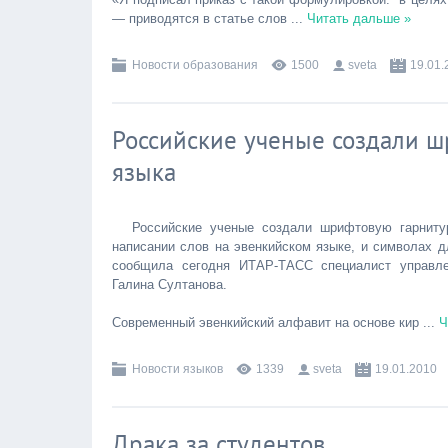
— приводятся в статье слов
...
Читать дальше »
Новости образования
1500
sveta
19.01.
Российские ученые создали ш
языка
Российские ученые создали шрифтовую гарнитур
написании слов на эвенкийском языке, и символах д
сообщила сегодня ИТАР-ТАСС специалист управлен
Галина Султанова.
Современный эвенкийский алфавит на основе кир
...
Ч
Новости языков
1339
sveta
19.01.2010
Драка за студентов