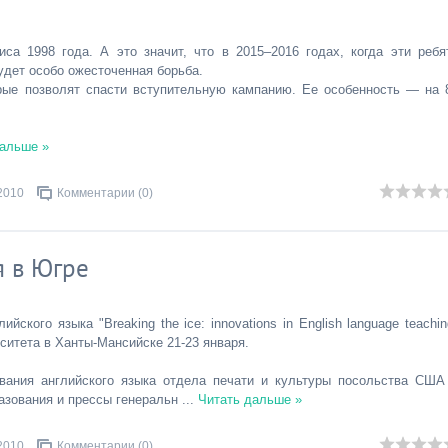
са 1998 года. А это значит, что в 2015–2016 годах, когда эти ребя
будет особо ожесточенная борьба.
рые позволят спасти вступительную кампанию. Ее особенность — на 
дальше »
2010
Комментарии (0)
я в Югре
кого языка "Breaking the ice: innovations in English language teachin
ситета в Ханты-Мансийске 21-23 января.
вания английского языка отдела печати и культуры посольства США
разования и прессы генеральн
...
Читать дальше »
2010
Комментарии (0)