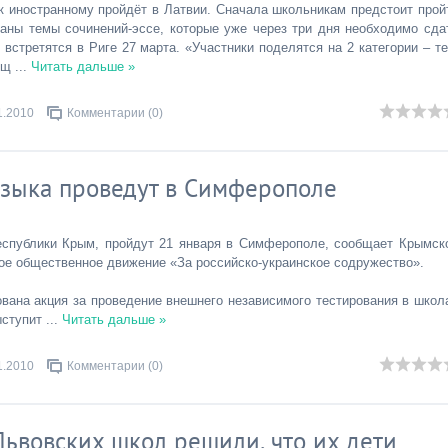
к иностранному пройдёт в Латвии. Сначала школьникам предстоит прой
аны темы сочинений-эссе, которые уже через три дня необходимо сда
стретятся в Риге 27 марта. «Участники поделятся на 2 категории – те
общ
...
Читать дальше »
1.2010
Комментарии (0)
языка проведут в Симферополе
еспублики Крым, пройдут 21 января в Симферополе, сообщает Крымск
ое общественное движение «За российско-украинское содружество».
ована акция за проведение внешнего независимого тестирования в школ
ыступит
...
Читать дальше »
1.2010
Комментарии (0)
Львовских школ решили, что их дети