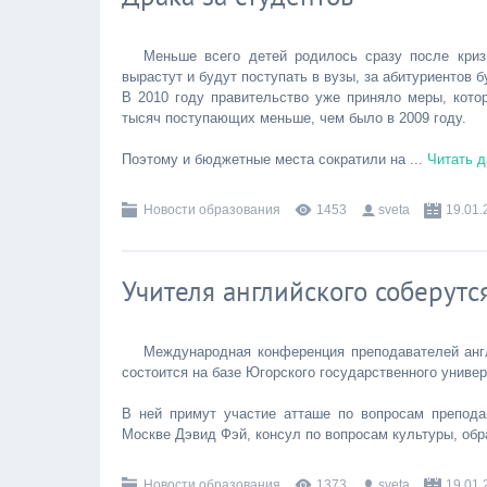
Меньше всего детей родилось сразу после кризи
вырастут и будут поступать в вузы, за абитуриентов 
В 2010 году правительство уже приняло меры, кото
тысяч поступающих меньше, чем было в 2009 году.
Поэтому и бюджетные места сократили на
...
Читать 
Новости образования
1453
sveta
19.01.
Учителя английского соберутс
Международная конференция преподавателей английс
состоится на базе Югорского государственного универ
В ней примут участие атташе по вопросам препода
Москве Дэвид Фэй, консул по вопросам культуры, об
Новости образования
1373
sveta
19.01.