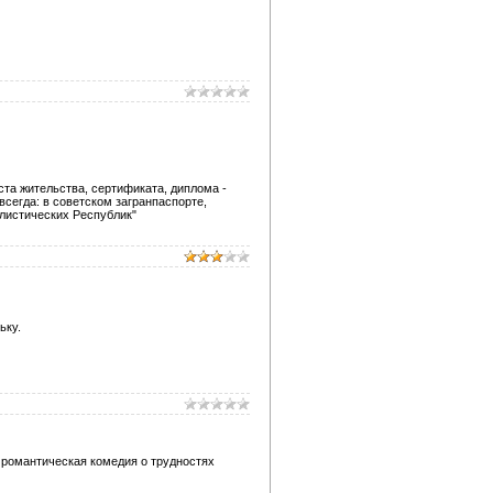
еста жительства, сертификата, диплома -
 всегда: в советском загранпаспорте,
листических Республик"
ьку.
романтическая комедия о трудностях