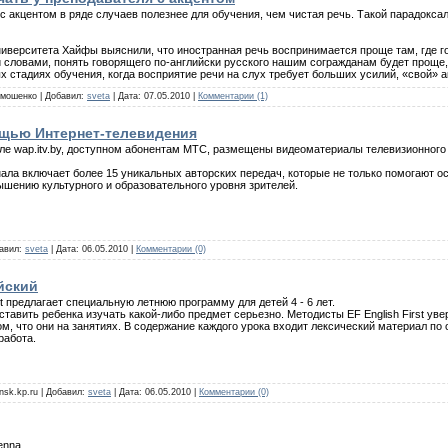
с акцентом в ряде случаев полезнее для обучения, чем чистая речь. Такой парадокс
иверситета Хайфы выяснили, что иностранная речь воспринимается проще там, где го
словами, понять говорящего по-английски русского нашим согражданам будет проще,
 стадиях обучения, когда восприятие речи на слух требует больших усилий, «свой» 
имошенко | Добавил:
sveta
| Дата:
07.05.2010
|
Комментарии (1)
ощью Интернет-телевидения
ле wap.itv.by, доступном абонентам МТС, размещены видеоматериалы телевизионного к
ала включает более 15 уникальных авторских передач, которые не только помогают ос
шению культурного и образовательного уровня зрителей.
бавил:
sveta
| Дата:
06.05.2010
|
Комментарии (0)
йский
rst предлагает специальную летнюю программу для детей 4 - 6 лет.
ставить ребенка изучать какой-либо предмет серьезно. Методисты EF English First ув
м, что они на занятиях. В содержание каждого урока входит лексический материал по 
работа.
 nsk.kp.ru | Добавил:
sveta
| Дата:
06.05.2010
|
Комментарии (0)
ienna