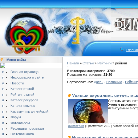
Главна
Меню сайта
Начало
»
Статьи
»
Рейтинги
» рейтинг
В категории материалов:
3709
Главная страница
Показано материалов:
21-30
Информация о сайте
Сортировать по:
Дате
·
Названию
·
Рейтинг
Новости
Каталог статей
Рейтинг статей
Ученые научились читать м
Каталог ресурсов
Связать активност
Ученые выяснили, 
Каталог ссылок
испытуемым внутр
Как выучить английский
Форум
Фотоальбом
Лингвистика
| Просмотров: 2912 | Author: Алексей Т
Рефераты по языкам
Гостевая книга
Иностранный язык лучше изуч