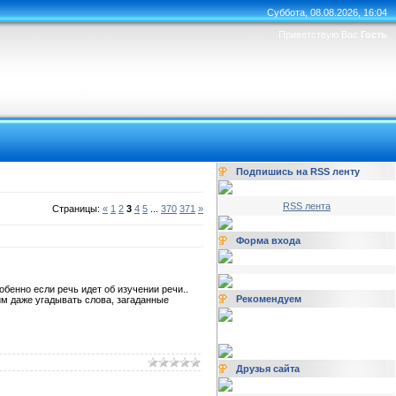
Суббота, 08.08.2026, 16:04
Приветствую Вас
Гость
Подпишись на RSS ленту
RSS лента
Страницы:
«
1
2
3
4
5
...
370
371
»
Форма входа
бенно если речь идет об изучении речи..
Рекомендуем
им даже угадывать слова, загаданные
Друзья сайта