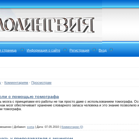
я страница
Информация о сайте
Регистрация
Вход
у
·
Комментариям
·
Просмотрам
ысли с помощью томографа
ь мозга с принципами его работы не так просто даже с использованием томографа. Осо
как мозг обеспечивает хранение словарного запаса человека и это знание позволило 
и томографа.
имошенко | Добавил:
sveta
| Дата:
07.05.2010
|
Комментарии (0)
ать у преподавателя с акцентом