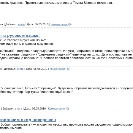
петь красиво...Прикольная реклама минивана Toyota Sienna в стиле рэп.
аич | Добавил:
sveta
| Дата:
06.05.2010
|
Комментарии (0)
т в русском языке:
е не хватает в русском языке:
т, о ком идет речь в данном документе.
ь titolare" - подпись владельца паспорта. Но уже, например, в отношении справки с м
 не скажешь, лицензии - "держатель лицензии" еще куда ни шло... Да и про паспорт не
едней странице написано: "Паспорт является собственностью Союза Советских Социа
io | Добавил:
sveta
| Дата:
06.05.2010
|
Комментарии (0)
гл.5, сноска: англ. turn-key "тюремщик". Чудесным образом перекладывается в (полу)кал
но звучит ивр. бар тукиа "исполняющий казнь".
n | Добавил:
sveta
| Дата:
06.05.2010
|
Комментарии (0)
торонним вход воспрещен
 «Бобро поржаловать» — милая, но несколько проигрывающая ожиданиям французская 
аимопонимания.