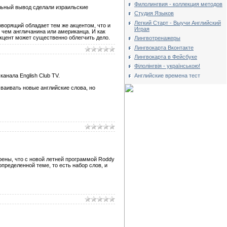
Филолингвия - коллекция методов
альный вывод сделали израильские
Студия Языков
Легкий Старт - Выучи Английский
ворящий обладает тем же акцентом, что и
Играя
 чем англичанина или американца. И как
акцент может существенно облегчить дело.
Лингвотренажеры
Лингвокарта Вконтакте
Лингвокарта в Фейсбуке
Філолінгвія - українською!
анала English Club TV.
Английские времена тест
ваивать новые английские слова, но
ерены, что с новой летней программой Roddy
определенной теме, то есть набор слов, и