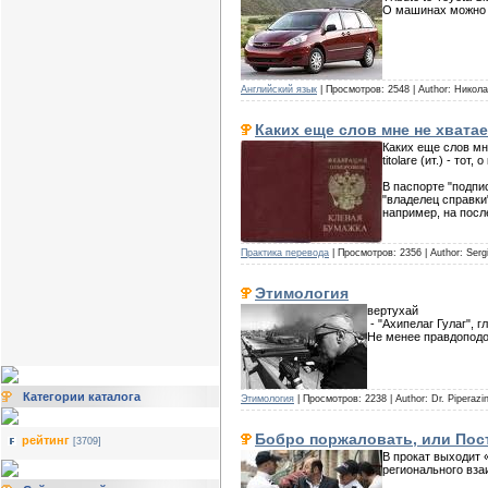
О машинах можно с
Английский язык
| Просмотров: 2548 | Author: Никол
Каких еще слов мне не хватае
Каких еще слов мн
titolare (ит.) - то
В паспорте "подпис
"владелец справки"
например, на посл
Практика перевода
| Просмотров: 2356 | Author: Serg
Этимология
вертухай
- "Ахипелаг Гулаг", 
Не менее правдоподоб
Категории каталога
Этимология
| Просмотров: 2238 | Author: Dr. Piperazi
Бобро поржаловать, или Пос
рейтинг
[3709]
В прокат выходит
регионального вз