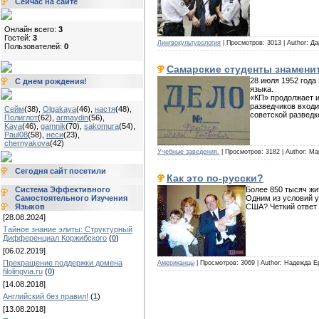
Сейчас на сайте
Онлайн всего:
3
Гостей:
3
Лингвокультурология
| Просмотров: 3013 | Author: Д
Пользователей:
0
Самарские студенты знаменит
28 июля 1952 года
С днем рождения!
языка.
«КП» продолжает и
разведчиков входи
Сейм
(38)
,
Olgakaya
(46)
,
настя
(48)
,
советской разведк
Полиглот
(62)
,
armaydin
(56)
,
Kaya
(46)
,
gamnik
(70)
,
sakomura
(54)
,
Paul08
(58)
,
неси
(23)
,
chernyakova
(42)
Учебные заведения.
| Просмотров: 3182 | Author:
Сегодня сайт посетили
Как это по-русски?
Более 850 тысяч ж
Система Эффективного
Одним из условий у
Самостоятельного Изучения
США? Четкий ответ 
Языков
[28.08.2024]
Тайное знание элиты: Структурный
Дифференциал Коржибского
(
0
)
[06.02.2019]
Прекращение поддержки домена
Американцы
| Просмотров: 3069 | Author: Надежда 
filolingvia.ru
(
0
)
[14.08.2018]
Английский без правил!
(
1
)
[13.08.2018]