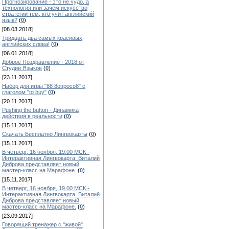
Прогнозирование - это не чудо, а
технология или зачем искусство
стратегии тем, кто учит английский
язык?
(
0
)
[08.03.2018]
Тридцать два самых красивых
английских слова!
(
0
)
[06.01.2018]
Доброе Поздравление - 2018 от
Студии Языков
(
0
)
[23.11.2017]
Набор для игры "88 8опросо8" с
глаголом "to buy"
(
0
)
[20.11.2017]
Pushing the button - Динамика
действия в реальности
(
0
)
[15.11.2017]
Скачать Бесплатно Лингвокарты
(
0
)
[15.11.2017]
В четверг, 16 ноября, 19.00 МСК -
Интерактивная Лингвокарта. Виталий
Диброва представляет новый
мастер-класс на Марафоне.
(
0
)
[15.11.2017]
В четверг, 16 ноября, 19.00 МСК -
Интерактивная Лингвокарта. Виталий
Диброва представляет новый
мастер-класс на Марафоне.
(
0
)
[23.09.2017]
Говорящий тренажер с "живой"