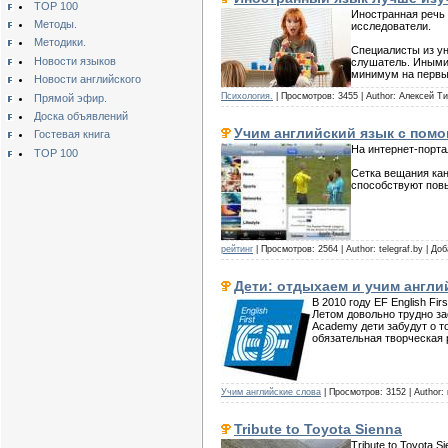
TOP 100
Иностранная речь 
Методы.
исследователи.
Методики.
Специалисты из ун
Новости языков
слушатель. Иными 
минимум на первых
Новости английского
Психология.
| Просмотров: 3455 | Author: Алексей Т
Прямой эфир.
Доска объявлений
Учим английский язык с пом
Гостевая книга
На интернет-порта
TOP 100
Сетка вещания кан
способствуют повы
рейтинг
| Просмотров: 2564 | Author: telegraf.by | До
Дети: отдыхаем и учим англи
В 2010 году EF English Fi
Летом довольно трудно за
Academy дети забудут о то
обязательная творческая 
Учим английские слова
| Просмотров: 3152 | Author:
Tribute to Toyota Sienna
Tribute to Toyota S