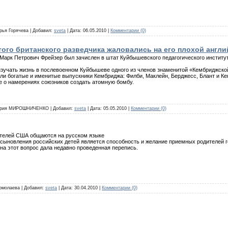
арья Горячева | Добавил:
sveta
| Дата:
06.05.2010
|
Комментарии (0)
ого британского разведчика жаловались на его плохой англи
 Марк Петрович Фрейзер был зачислен в штат Куйбышевского педагогического институт
зучать жизнь в послевоенном Куйбышеве одного из членов знаменитой «Кембриджской
ли богатые и именитые выпускники Кембриджа: Филби, Маклейн, Берджесс, Блант и К
е о намерениях союзников создать атомную бомбу.
 Мария МИРОШНИЧЕНКО | Добавил:
sveta
| Дата:
05.05.2010
|
Комментарии (0)
ителей США общаются на русском языке
сыновления российских детей является способность и желание приемных родителей го
на этот вопрос дала недавно проведенная перепись.
Ермолаева | Добавил:
sveta
| Дата:
30.04.2010
|
Комментарии (0)