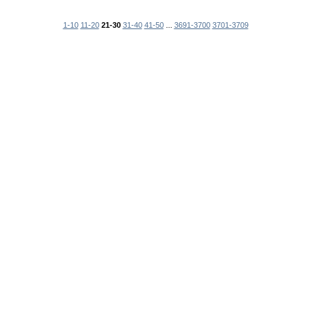
1-10
11-20
21-30
31-40
41-50
...
3691-3700
3701-3709