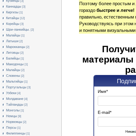
Кубинцы
[3]
Поэтому более простым и
Каннадцы
[3]
гораздо
быстрее и легче!
Киргизы
[1]
правильно, естественным 
Китайцы
[12]
Руководствуясь при этом 
Корейцы
[3]
Шри-ланкийцы.
и понятными визуальными
[2]
Малайцы
[1]
Латыши
[2]
Получи
Марокканцы
[2]
Литовцы
[2]
материалы 
Балийцы
[1]
Македонцы
[1]
ра
Малайцы
[2]
Словены
[2]
Подпис
Мальтийцы
[1]
Португальцы
[3]
Имя
*
Узбеки
[4]
Молдаване
[4]
Тайландцы
[2]
Монголы
[1]
E-mail
*
Немцы
[9]
Норвежцы
[2]
Персы
[1]
Никако
Филиппинцы
[1]