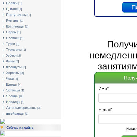
Поляки
[1]
Цыгане
[1]
Португальцы
[1]
Румыны
[1]
Шотландцы
[1]
Сербы
[1]
Словаки
[1]
Получ
Турки
[3]
Туркмены
[1]
немедленно
Узбеки
[2]
Фины
[5]
занятиям
Французы
[8]
Хорваты
[3]
Получ
Чехи
[3]
Шведы
[4]
Имя
*
Эстонцы
[1]
Японцы
[9]
Непалцы
[1]
Латиноамериканцы
[3]
E-mail
*
швейцарцы
[1]
Сейчас на сайте
Никако