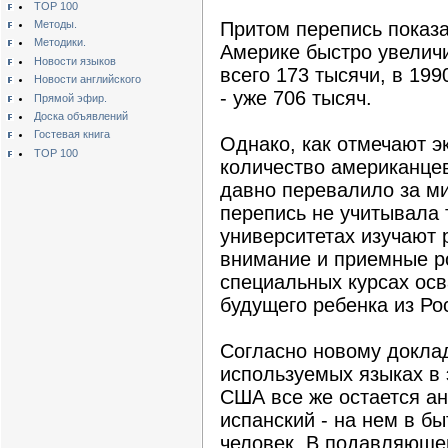
TOP 100
Методы.
Притом перепись показа
Методики.
Америке быстро увеличи
Новости языков
всего 173 тысячи, в 1990
Новости английского
- уже 706 тысяч.
Прямой эфир.
Доска объявлений
Гостевая книга
Однако, как отмечают э
TOP 100
количество американцев
давно перевалило за м
перепись не учитывала 
университетах изучают 
внимание и приемные р
специальных курсах осв
будущего ребенка из Ро
Согласно новому докла
используемых языках в 
США все же остается ан
испанский - на нем в б
человек. В подавляюще