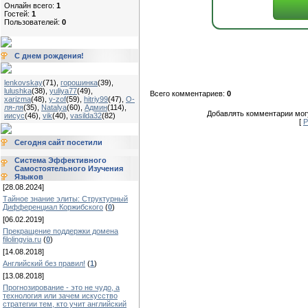
Онлайн всего:
1
Гостей:
1
Пользователей:
0
С днем рождения!
lenkovskay
(71)
,
горошинка
(39)
,
lulushka
(38)
,
yuliya77
(49)
,
Всего комментариев:
0
xarizma
(48)
,
y-zof
(59)
,
hitriy99
(47)
,
О-
ля-ля
(35)
,
Natalya
(60)
,
Админ
(114)
,
Добавлять комментарии могу
иисус
(46)
,
vik
(40)
,
vasilda32
(82)
[
Р
Сегодня сайт посетили
Система Эффективного
Самостоятельного Изучения
Языков
[28.08.2024]
Тайное знание элиты: Структурный
Дифференциал Коржибского
(
0
)
[06.02.2019]
Прекращение поддержки домена
filolingvia.ru
(
0
)
[14.08.2018]
Английский без правил!
(
1
)
[13.08.2018]
Прогнозирование - это не чудо, а
технология или зачем искусство
стратегии тем, кто учит английский