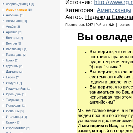
Источник:
http://www.rg.
Азербайджанцы
[4]
Категория:
Американцы
Американцы
[15]
Албанцы
Автор:
Надежда Ермола
[1]
Англичане
[11]
Просмотров:
3067
| Рейтинг:
0.0
|
Арабы
[2]
Армяне
[2]
Вы овладе
Болгары
[2]
Венгры
[2]
Вьетнамцы
[1]
Вы верите,
что всег
Голландцы
[2]
поставить правильно
Греки
[2]
нудно теоретическую
Грузины
"фокус" языка?
[2]
Вы верите,
что за н
Датчане
[2]
систему английских 
Евреи
[5]
годами в школе, инст
Индусы
[2]
Вы верите,
что вмес
Индонезийцы
[1]
заниматься
по Ваши
Ирландцы
[1]
испытывая при этом 
Таджики
[2]
английским?
Исландцы
[1]
Мы не только верим, а и т
Испанцы
[5]
людей прошли по этому пу
Итальянцы
[4]
успехами и достижениями!
Казахи
[3]
И
мы верим в Вас,
потому
Израилитяне
[2]
языке, который на порядок