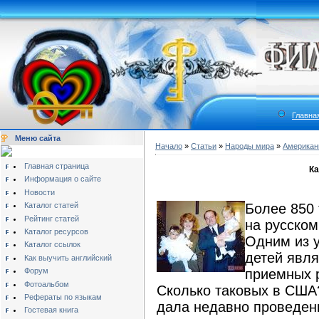
Главна
Меню сайта
Начало
»
Статьи
»
Народы мира
»
Америка
Главная страница
Ка
Информация о сайте
Новости
Каталог статей
Более 850
Рейтинг статей
на русском
Каталог ресурсов
Одним из 
Каталог ссылок
детей явля
Как выучить английский
Форум
приемных р
Фотоальбом
Сколько таковых в США?
Рефераты по языкам
дала недавно проведен
Гостевая книга