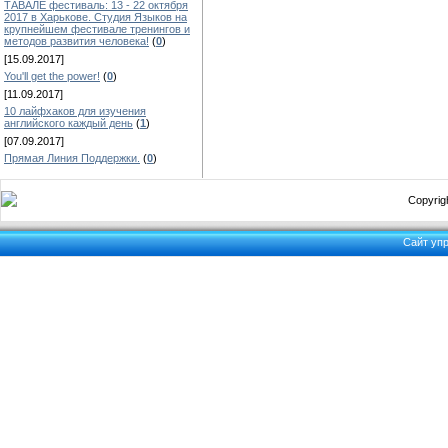
ТАВАЛЕ фестиваль: 13 - 22 октября
2017 в Харькове. Студия Языков на
крупнейшем фестивале тренингов и
методов развития человека!
(
0
)
[15.09.2017]
You'll get the power!
(
0
)
[11.09.2017]
10 лайфхаков для изучения
английского каждый день
(
1
)
[07.09.2017]
Прямая Линия Поддержки.
(
0
)
Copyrigh
Сайт уп