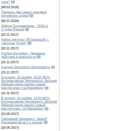
язык?
(
0
)
[08.03.2018]
Тридцать два самых красивых
английских слова!
(
0
)
[06.01.2018]
Доброе Поздравление - 2018 от
Студии Языков
(
0
)
[23.11.2017]
Набор для игры "88 8опросо8" с
глаголом "to buy"
(
0
)
[20.11.2017]
Pushing the button - Динамика
действия в реальности
(
0
)
[15.11.2017]
Скачать Бесплатно Лингвокарты
(
0
)
[15.11.2017]
В четверг, 16 ноября, 19.00 МСК -
Интерактивная Лингвокарта. Виталий
Диброва представляет новый
мастер-класс на Марафоне.
(
0
)
[15.11.2017]
В четверг, 16 ноября, 19.00 МСК -
Интерактивная Лингвокарта. Виталий
Диброва представляет новый
мастер-класс на Марафоне.
(
0
)
[23.09.2017]
Говорящий тренажер с "живой"
Лингвокартой на 2-х языках
(
0
)
[20.09.2017]