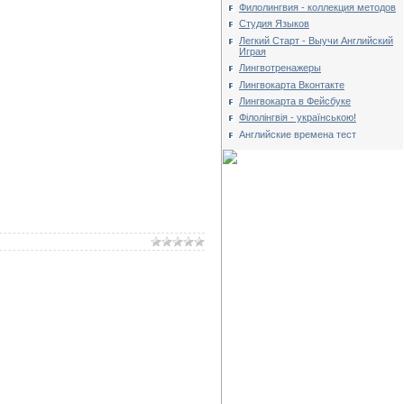
Филолингвия - коллекция методов
Студия Языков
Легкий Старт - Выучи Английский
Играя
Лингвотренажеры
Лингвокарта Вконтакте
Лингвокарта в Фейсбуке
Філолінгвія - українською!
Английские времена тест