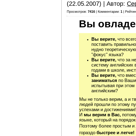
(22.05.2007) | Автор:
Се
Просмотров:
7416
| Комментарии:
1
| Рейтин
Вы овладе
Вы верите,
что всег
поставить правильно
нудно теоретическую
"фокус" языка?
Вы верите,
что за н
систему английских 
годами в школе, инст
Вы верите,
что вмес
заниматься
по Ваши
испытывая при этом 
английским?
Мы не только верим, а и т
людей прошли по этому пу
успехами и достижениями!
И
мы верим в Вас,
потому
языке, который на порядок
Поэтому более простым и
гораздо
быстрее и легче!