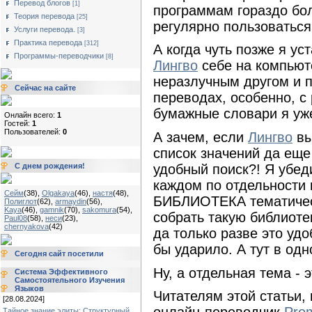
Перевод блогов
[1]
программам гораздо бол
Теория перевода
[25]
регулярно пользоваться
Услуги перевода.
[3]
Практика перевода
[312]
А когда чуть позже я у
Программы-переводчики
[8]
Лингво
себе на компьют
неразлучным другом и 
Сейчас на сайте
переводах, особенно, с 
бумажные словари я уж
Онлайн всего:
1
Гостей:
1
Пользователей:
0
А зачем, если
Лингво
вы
список значений да еще
удобный поиск?! Я убед
С днем рождения!
каждом по отдельност
Сейм
(38)
,
Olgakaya
(46)
,
настя
(48)
,
БИБЛИОТЕКА тематическ
Полиглот
(62)
,
armaydin
(56)
,
Kaya
(46)
,
gamnik
(70)
,
sakomura
(54)
,
собрать такую библиоте
Paul08
(58)
,
неси
(23)
,
chernyakova
(42)
да только разве это удо
бы ударило. А тут в одн
Сегодня сайт посетили
Ну, а отдельная тема - 
Система Эффективного
Самостоятельного Изучения
Языков
Читателям этой статьи,
[28.08.2024]
Тайное знание элиты: Структурный