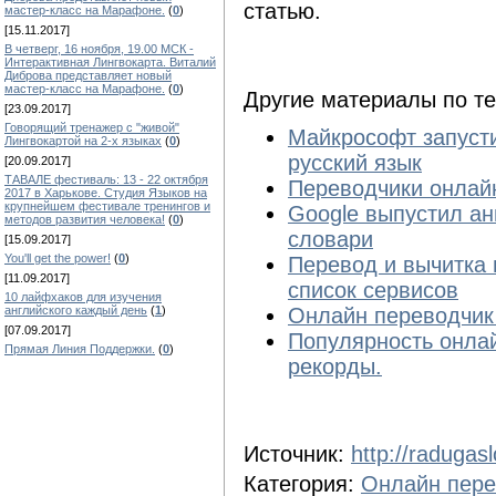
статью.
мастер-класс на Марафоне.
(
0
)
[15.11.2017]
В четверг, 16 ноября, 19.00 МСК -
Интерактивная Лингвокарта. Виталий
Диброва представляет новый
мастер-класс на Марафоне.
(
0
)
Другие материалы по т
[23.09.2017]
Говорящий тренажер с "живой"
Майкрософт запусти
Лингвокартой на 2-х языках
(
0
)
русский язык
[20.09.2017]
ТАВАЛЕ фестиваль: 13 - 22 октября
Переводчики онлайн
2017 в Харькове. Студия Языков на
крупнейшем фестивале тренингов и
Google выпустил ан
методов развития человека!
(
0
)
словари
[15.09.2017]
You'll get the power!
(
0
)
Перевод и вычитка 
[11.09.2017]
список сервисов
10 лайфхаков для изучения
Онлайн переводчик 
английского каждый день
(
1
)
[07.09.2017]
Популярность онлай
Прямая Линия Поддержки.
(
0
)
рекорды.
Источник:
http://radugasl
Категория:
Онлайн пере