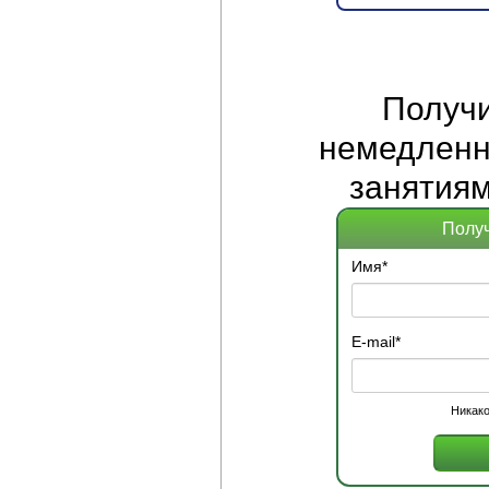
Получ
немедленно
занятиям
Получ
Имя
*
E-mail
*
Никако