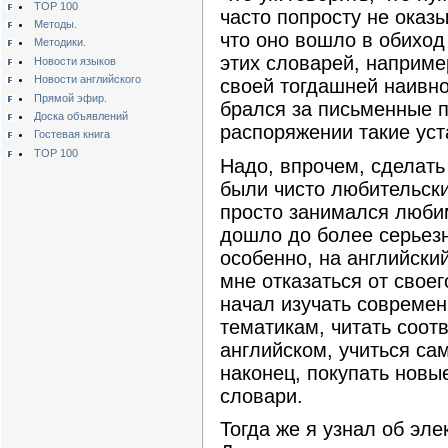
TOP 100
часто попросту не оказы
Методы.
что оно вошло в обиход
Методики.
этих словарей, наприме
Новости языков
Новости английского
своей тогдашней наивн
Прямой эфир.
брался за письменные 
Доска объявлений
распоряжении такие ус
Гостевая книга
TOP 100
Надо, впрочем, сделать 
были чисто любительские
просто занимался люби
дошло до более серьезн
особенно, на английски
мне отказаться от своег
начал изучать совреме
тематикам, читать соот
английском, учиться са
наконец, покупать новы
словари.
Тогда же я узнал об эл