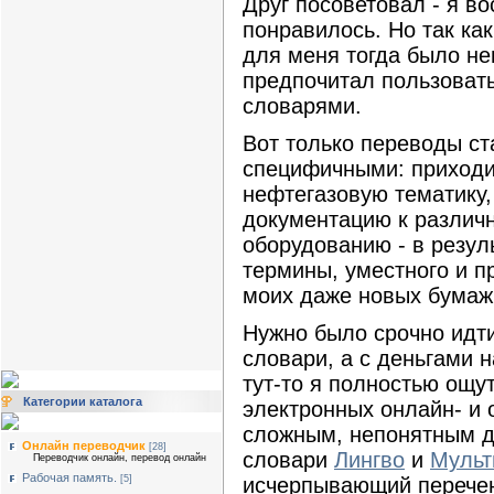
Друг посоветовал - я в
понравилось. Но так ка
для меня тогда было не
предпочитал пользоват
словарями.
Вот только переводы ст
специфичными: приходил
нефтегазовую тематику,
документацию к различ
оборудованию - в резул
термины, уместного и п
моих даже новых бумаж
Нужно было срочно идти
словари, а с деньгами н
тут-то я полностью ощу
Категории каталога
электронных онлайн- и 
сложным, непонятным д
Онлайн переводчик
[28]
словари
Лингво
и
Мульт
Переводчик онлайн, перевод онлайн
Рабочая память.
исчерпывающий перечень
[5]