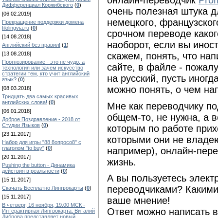
онлайн-переводчик
Pro
Дифференциал Коржибского
(
0
)
очень полезная штука дл
[06.02.2019]
немецкого, французског
Прекращение поддержки домена
filolingvia.ru
(
0
)
срочном переводе какого
[14.08.2018]
наоборот, если вы инос
Английский без правил!
(
1
)
[13.08.2018]
скажем, понять, что нап
Прогнозирование - это не чудо, а
сайте, в файле - пожал
технология или зачем искусство
стратегии тем, кто учит английский
на русский, пусть иногд
язык?
(
0
)
можно понять, о чем на
[08.03.2018]
Тридцать два самых красивых
английских слова!
(
0
)
Мне как переводчику по
[06.01.2018]
общем-то, не нужна, а 
Доброе Поздравление - 2018 от
Студии Языков
(
0
)
которым по работе прих
[23.11.2017]
которыми они не владею
Набор для игры "88 8опросо8" с
глаголом "to buy"
(
0
)
например), онлайн-пер
[20.11.2017]
жизнь.
Pushing the button - Динамика
действия в реальности
(
0
)
А вы пользуетесь элек
[15.11.2017]
переводчиками? Какими
Скачать Бесплатно Лингвокарты
(
0
)
[15.11.2017]
ваше мнение!
В четверг, 16 ноября, 19.00 МСК -
Ответ можно написать в
Интерактивная Лингвокарта. Виталий
Диброва представляет новый