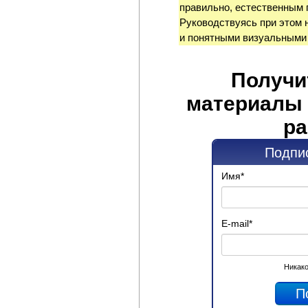
правильно, естественным 
Руководствуясь при этом 
и понятными визуальными
Получи
материалы 
ра
Подпис
Имя
*
E-mail
*
Никако