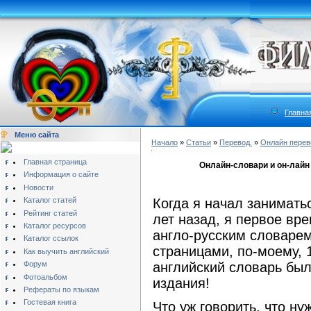
Главна
Меню сайта
Начало
»
Статьи
»
Перевод.
»
Онлайн перев
Главная страница
Онлайн-словари и он-лайн
Информация о сайте
Новости
Каталог статей
Когда я начал занимат
Рейтинг статей
лет назад, я первое вр
Каталог ресурсов
англо-русским словаре
Каталог ссылок
страницами, по-моему, 1
Как выучить английский
Форум
английский словарь был
Фотоальбом
издания!
Рефераты по языкам
Гостевая книга
Что уж говорить, что ну