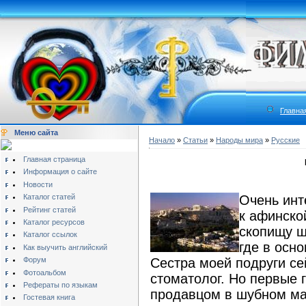
Главна
Меню сайта
Начало
»
Статьи
»
Народы мира
»
Русские
Главная страница
Информация о сайте
Новости
Каталог статей
Очень инт
Рейтинг статей
к афинск
Каталог ресурсов
скопищу ш
Каталог ссылок
где в осн
Как выучить английский
Форум
Сестра моей подруги с
Фотоальбом
стоматолог. Но первые 
Рефераты по языкам
продавцом в шубном ма
Гостевая книга