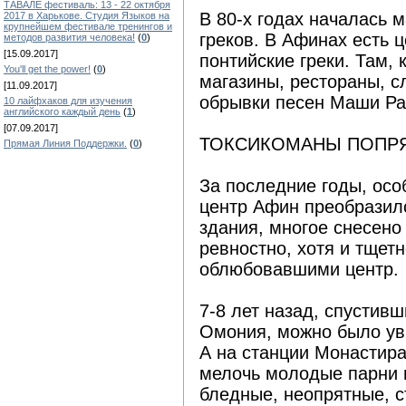
ТАВАЛЕ фестиваль: 13 - 22 октября
В 80-х годах началась 
2017 в Харькове. Студия Языков на
крупнейшем фестивале тренингов и
греков. В Афинах есть 
методов развития человека!
(
0
)
[15.09.2017]
понтийские греки. Там, 
You'll get the power!
(
0
)
магазины, рестораны, с
[11.09.2017]
обрывки песен Маши Ра
10 лайфхаков для изучения
английского каждый день
(
1
)
[07.09.2017]
ТОКСИКОМАНЫ ПОПР
Прямая Линия Поддержки.
(
0
)
За последние годы, ос
центр Афин преобразил
здания, многое снесено
ревностно, хотя и тщетн
облюбовавшими центр.
7-8 лет назад, спустив
Омония, можно было ув
А на станции Монастир
мелочь молодые парни 
бледные, неопрятные, 