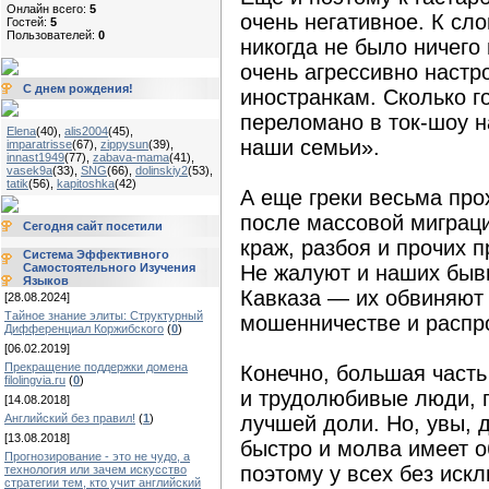
Онлайн всего:
5
очень негативное. К сло
Гостей:
5
Пользователей:
0
никогда не было ничего 
очень агрессивно настр
С днем рождения!
иностранкам. Сколько г
переломано в ток-шоу н
Elena
(40)
,
alis2004
(45)
,
наши семьи».
imparatrisse
(67)
,
zippysun
(39)
,
innast1949
(77)
,
zabava-mama
(41)
,
vasek9a
(33)
,
SNG
(66)
,
dolinskiy2
(53)
,
tatik
(56)
,
kapitoshka
(42)
А еще греки весьма пр
после массовой миграци
Сегодня сайт посетили
краж, разбоя и прочих 
Система Эффективного
Самостоятельного Изучения
Не жалуют и наших быв
Языков
Кавказа — их обвиняют 
[28.08.2024]
Тайное знание элиты: Структурный
мошенничестве и распр
Дифференциал Коржибского
(
0
)
[06.02.2019]
Прекращение поддержки домена
Конечно, большая част
filolingvia.ru
(
0
)
и трудолюбивые люди, 
[14.08.2018]
Английский без правил!
(
1
)
лучшей доли. Но, увы, 
[13.08.2018]
быстро и молва имеет о
Прогнозирование - это не чудо, а
поэтому у всех без иск
технология или зачем искусство
стратегии тем, кто учит английский