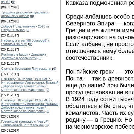
Кавказа подмоченная р
язык?
(
0
)
[08.03.2018]
Тридцать два самых красивых
Среди албанцев особо 
английских слова!
(
0
)
[06.01.2018]
Северного Эпира — когд
Доброе Поздравление - 2018 от
Греции и ее жители име
Студии Языков
(
0
)
[23.11.2017]
разговаривают на одном
Набор для игры "88 8опросо8" с
Если албанец не просто
глаголом "to buy"
(
0
)
[20.11.2017]
отношение к нему более
Pushing the button - Динамика
соотечественник.
действия в реальности
(
0
)
[15.11.2017]
Скачать Бесплатно Лингвокарты
(
0
)
Понтийские греки — это
[15.11.2017]
Понта — так в древност
В четверг, 16 ноября, 19.00 МСК -
Интерактивная Лингвокарта. Виталий
еще до нашей эры были
Диброва представляет новый
мастер-класс на Марафоне.
(
0
)
просуществовавшие впл
[15.11.2017]
В 1924 году сотни тыс
В четверг, 16 ноября, 19.00 МСК -
Интерактивная Лингвокарта. Виталий
обратиться в бегство, ч
Диброва представляет новый
мастер-класс на Марафоне.
(
0
)
кемалистов. Часть их с
[23.09.2017]
родину — в Грецию. Но 
Говорящий тренажер с "живой"
Лингвокартой на 2-х языках
(
0
)
на черноморское побере
[20.09.2017]