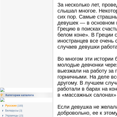
За несколько лет, пров
слышал многое. Некотор
сих пор. Самые страшн
девушек — в основном 
Грецию в поисках счаст
белом коне». В Греции 
иностранцев все очень 
случаев девушки работа
Во многом эти истории
молодые девчонки через
выезжали на работу за
горничными. На деле вс
другому. В лучшем слу
работали в барах на ко
в «массажных салонах» 
Категории каталога
Русские
Если девушка не желал
[100]
Белорусы
[3]
добровольно, ее к это
Украинцы
[15]