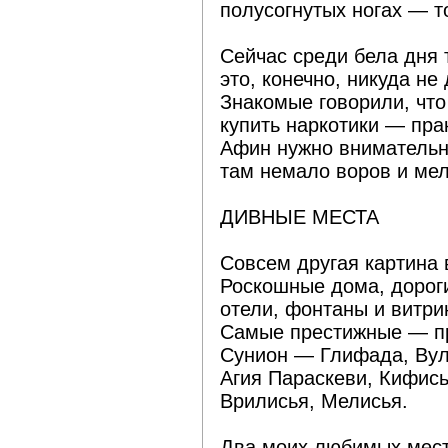
полусогнутых ногах — т
Сейчас среди бела дня 
это, конечно, никуда н
Знакомые говорили, чт
купить наркотики — прак
Афин нужно внимательн
там немало воров и ме
ДИВНЫЕ МЕСТА
Совсем другая картина 
Роскошные дома, дороги
отели, фонтаны и витри
Самые престижные — п
Сунион — Глифада, Вул
Агия Параскеви, Кифись
Врилисья, Мелисья.
Два моих любимых мест