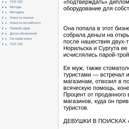
«подтверждать» диплом
TOP 100
Методы.
оборудование для собст
Методики.
Новости языков
Новости английского
Она попала в этот бизн
Прямой эфир.
Доска объявлений
собрала деньги на откр
Гостевая книга
после нашествия двух-тр
TOP 100
Норильска и Сургута ее
исчислялись парой-трой
Ее муж, также стоматол
туристами — встречал и
магазинам, отвозил в п
всяческую помощь, коне
Процент от проданного
магазинов, куда он при
туристов.
ДЕВУШКИ В ПОИСКАХ