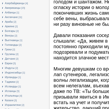
голодом и шантажом. Н
Азербайджанцы
[4]
огласку истории о моло
Американцы
[15]
покончивших жизнь сам
Албанцы
[1]
Англичане
себе вены, выбрасывали
[11]
Арабы
[2]
ни разу виновные не бы
Армяне
[2]
Болгары
[2]
Давали показания сосед
Венгры
[2]
слышали: «Да, живем в 
Вьетнамцы
[1]
Голландцы
[2]
постоянно приходили му
Греки
[2]
подозревали и подумать
Грузины
[2]
находится злачное мест
Датчане
[2]
Евреи
[5]
Многим девушкам со вр
Индусы
[2]
Индонезийцы
[1]
лап сутенеров, легализ
Ирландцы
[1]
волны легализации, ко
Таджики
[2]
всем нелегалам, въеха
Исландцы
[1]
даже по ТВ: «Ты больше
Испанцы
[5]
Итальянцы
призывали явиться в И
[4]
Казахи
[3]
встать на учет и получ
Израилитяне
[2]
жительство, дающий пра