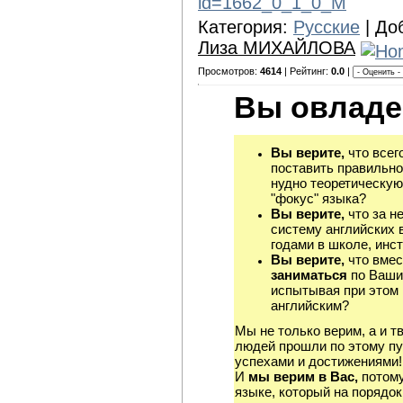
id=1662_0_1_0_M
Категория:
Русские
| До
Лиза МИХАЙЛОВА
Просмотров:
4614
| Рейтинг:
0.0
|
Вы овладе
Вы верите,
что всег
поставить правильно
нудно теоретическую
"фокус" языка?
Вы верите,
что за н
систему английских 
годами в школе, инст
Вы верите,
что вмес
заниматься
по Ваши
испытывая при этом 
английским?
Мы не только верим, а и т
людей прошли по этому пу
успехами и достижениями!
И
мы верим в Вас,
потому
языке, который на порядок