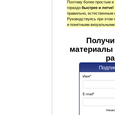
Поэтому более простым и
гораздо
быстрее и легче!
правильно, естественным 
Руководствуясь при этом 
и понятными визуальными
Получи
материалы 
ра
Подпис
Имя
*
E-mail
*
Никако