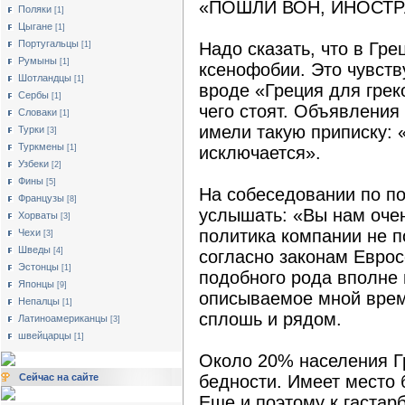
«ПОШЛИ ВОН, ИНОСТР
Поляки
[1]
Цыгане
[1]
Португальцы
Надо сказать, что в Гр
[1]
Румыны
[1]
ксенофобии. Это чувст
Шотландцы
[1]
вроде «Греция для грек
Сербы
[1]
чего стоят. Объявления
Словаки
[1]
имели такую приписку:
Турки
[3]
Туркмены
[1]
исключается».
Узбеки
[2]
Фины
[5]
На собеседовании по п
Французы
[8]
услышать: «Вы нам очен
Хорваты
[3]
политика компании не 
Чехи
[3]
Шведы
[4]
согласно законам Еврос
Эстонцы
[1]
подобного рода вполне 
Японцы
[9]
описываемое мной время
Непалцы
[1]
сплошь и рядом.
Латиноамериканцы
[3]
швейцарцы
[1]
Около 20% населения Г
Сейчас на сайте
бедности. Имеет место 
Еще и поэтому к гастар