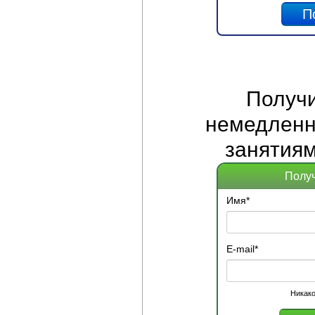
Получ
немедленно
занятиям
Получ
Имя
*
E-mail
*
Никако