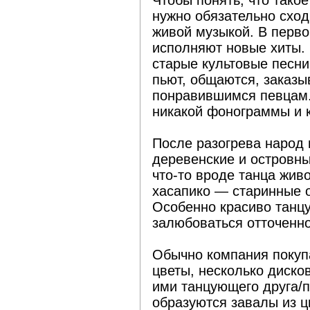
Чтобы понять, что тако
нужно обязательно сход
живой музыкой. В перв
исполняют новые хиты.
старые культовые песни
пьют, общаются, заказ
понравившимся певцам.
никакой фонограммы и 
После разогрева народ 
деревенские и островн
что-то вроде танца живо
хасапико — старинные о
Особенно красиво танц
залюбоваться отточенно
Обычно компания покуп
цветы, несколько дисков
ими танцующего друга/п
образуются завалы из 