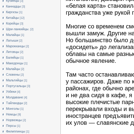
Кубинцы
[3]
«белая карта» становил
Каннадцы
[3]
гражданства уже рукой 
Киргизы
[1]
Китайцы
[12]
Корейцы
[3]
Многие со временем см
Шри-ланкийцы.
[2]
вышли замуж. Другие на
Малайцы
[1]
Но большинство было д
Латыши
[2]
«досидеть» до легализ
Марокканцы
[2]
Литовцы
[2]
облавы на самые разны
Балийцы
[1]
обычное явление.
Македонцы
[1]
Малайцы
[2]
Там часто останавлива
Словены
[2]
у пассажиров. Даже по 
Мальтийцы
[1]
Португальцы
[3]
районах, где обычно ар
Узбеки
[4]
и не два сидя в кафе, 
Молдаване
[4]
высокие плечистые парн
Тайландцы
[2]
перекрывали входы и в
Монголы
[1]
Немцы
иностранцев предъявить
[9]
Норвежцы
[2]
их улов — славянские д
Персы
[1]
Филиппинцы
[1]