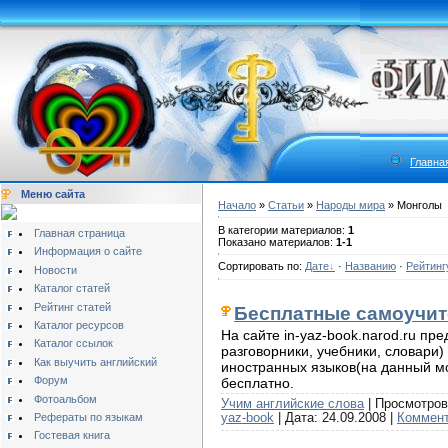
Главна
Меню сайта
Начало
»
Статьи
»
Народы мира
» Монголы
В категории материалов:
1
Главная страница
Показано материалов:
1-1
Информация о сайте
Сортировать по:
Дате
·
Названию
·
Рейтинг
Новости
Каталог статей
Рейтинг статей
Бесплатные самоучит
Каталог ресурсов
На сайте in-yaz-book.narod.ru п
Каталог ссылок
разговорники, учебники, словари)
Как выучить английский
иностранных языков(на данный мо
Форум
бесплатно.
Фотоальбом
Учим английские слова
| Просмотров:
yaz-book
| Дата:
24.09.2008
|
Коммент
Рефераты по языкам
Гостевая книга