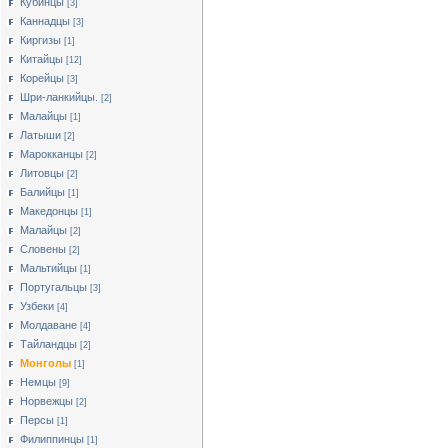
Кубинцы
[3]
Каннадцы
[3]
Киргизы
[1]
Китайцы
[12]
Корейцы
[3]
Шри-ланкийцы.
[2]
Малайцы
[1]
Латыши
[2]
Марокканцы
[2]
Литовцы
[2]
Балийцы
[1]
Македонцы
[1]
Малайцы
[2]
Словены
[2]
Мальтийцы
[1]
Португальцы
[3]
Узбеки
[4]
Молдаване
[4]
Тайландцы
[2]
Монголы
[1]
Немцы
[9]
Норвежцы
[2]
Персы
[1]
Филиппинцы
[1]