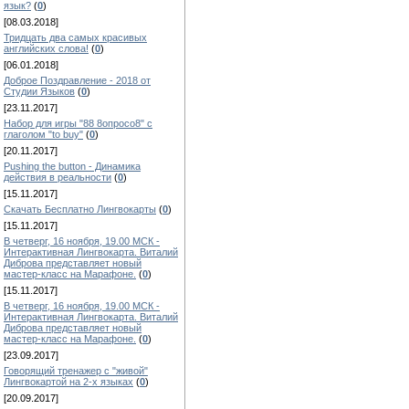
язык?
(
0
)
[08.03.2018]
Тридцать два самых красивых
английских слова!
(
0
)
[06.01.2018]
Доброе Поздравление - 2018 от
Студии Языков
(
0
)
[23.11.2017]
Набор для игры "88 8опросо8" с
глаголом "to buy"
(
0
)
[20.11.2017]
Pushing the button - Динамика
действия в реальности
(
0
)
[15.11.2017]
Скачать Бесплатно Лингвокарты
(
0
)
[15.11.2017]
В четверг, 16 ноября, 19.00 МСК -
Интерактивная Лингвокарта. Виталий
Диброва представляет новый
мастер-класс на Марафоне.
(
0
)
[15.11.2017]
В четверг, 16 ноября, 19.00 МСК -
Интерактивная Лингвокарта. Виталий
Диброва представляет новый
мастер-класс на Марафоне.
(
0
)
[23.09.2017]
Говорящий тренажер с "живой"
Лингвокартой на 2-х языках
(
0
)
[20.09.2017]