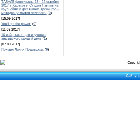
ТАВАЛЕ фестиваль: 13 - 22 октября
2017 в Харькове. Студия Языков на
крупнейшем фестивале тренингов и
методов развития человека!
(
0
)
[15.09.2017]
You'll get the power!
(
0
)
[11.09.2017]
10 лайфхаков для изучения
английского каждый день
(
1
)
[07.09.2017]
Прямая Линия Поддержки.
(
0
)
Copyrigh
Сайт уп