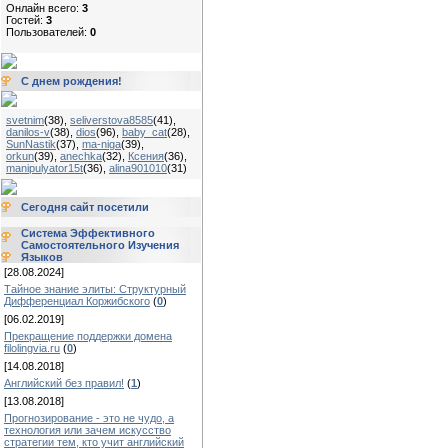
Онлайн всего:
3
Гостей:
3
Пользователей:
0
С днем рождения!
svetnim
(38)
,
seliverstova8585
(41)
,
danilos-v
(38)
,
dios
(96)
,
baby_cat
(28)
,
SunNastik
(37)
,
ma-niga
(39)
,
orkun
(39)
,
anechka
(32)
,
Ксения
(36)
,
manipulyator15t
(36)
,
alina901010
(31)
Сегодня сайт посетили
Система Эффективного
Самостоятельного Изучения
Языков
[28.08.2024]
Тайное знание элиты: Структурный
Дифференциал Коржибского
(
0
)
[06.02.2019]
Прекращение поддержки домена
filolingvia.ru
(
0
)
[14.08.2018]
Английский без правил!
(
1
)
[13.08.2018]
Прогнозирование - это не чудо, а
технология или зачем искусство
стратегии тем, кто учит английский