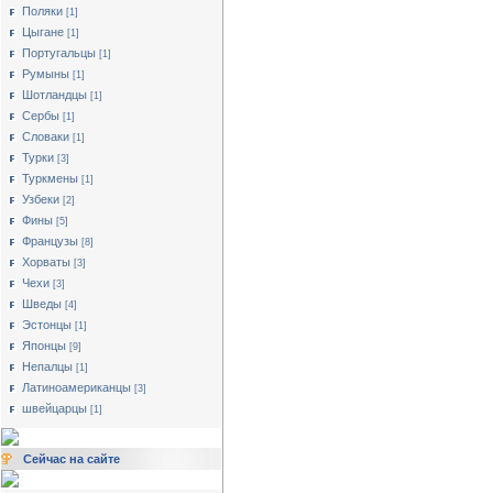
Поляки
[1]
Цыгане
[1]
Португальцы
[1]
Румыны
[1]
Шотландцы
[1]
Сербы
[1]
Словаки
[1]
Турки
[3]
Туркмены
[1]
Узбеки
[2]
Фины
[5]
Французы
[8]
Хорваты
[3]
Чехи
[3]
Шведы
[4]
Эстонцы
[1]
Японцы
[9]
Непалцы
[1]
Латиноамериканцы
[3]
швейцарцы
[1]
Сейчас на сайте