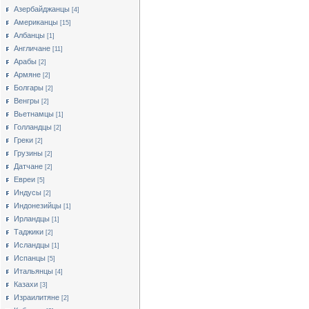
Азербайджанцы
[4]
Американцы
[15]
Албанцы
[1]
Англичане
[11]
Арабы
[2]
Армяне
[2]
Болгары
[2]
Венгры
[2]
Вьетнамцы
[1]
Голландцы
[2]
Греки
[2]
Грузины
[2]
Датчане
[2]
Евреи
[5]
Индусы
[2]
Индонезийцы
[1]
Ирландцы
[1]
Таджики
[2]
Исландцы
[1]
Испанцы
[5]
Итальянцы
[4]
Казахи
[3]
Израилитяне
[2]