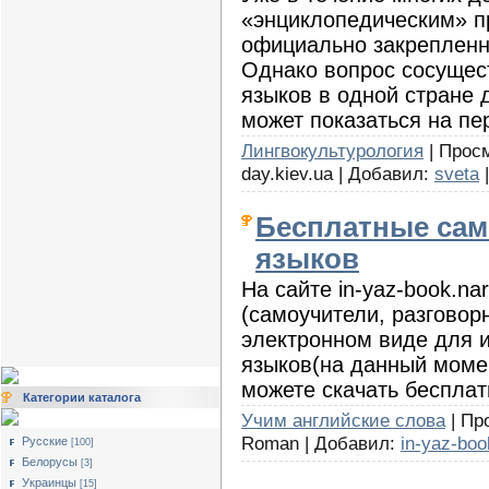
«энциклопедическим» п
официально закрепленн
Однако вопрос сосущес
языков в одной стране д
может показаться на пе
Лингвокультурология
| Просм
day.kiev.ua | Добавил:
sveta
|
Бесплатные сам
языков
На сайте in-yaz-book.n
(самоучители, разговорн
электронном виде для 
языков(на данный момен
можете скачать бесплат
Категории каталога
Учим английские слова
| Пр
Roman | Добавил:
in-yaz-boo
Русские
[100]
Белорусы
[3]
Украинцы
[15]