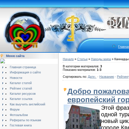
Главна
Меню сайта
Начало
»
Статьи
»
Народы мира
» Каннадцы
В категории материалов:
3
Главная страница
Показано материалов:
1-3
Информация о сайте
Сортировать по:
Дате
·
Названию
·
Рейтинг
Новости
Каталог статей
Рейтинг статей
Добро пожалова
Каталог ресурсов
европейский го
Каталог ссылок
Как выучить английский
Этой фраз
Форум
одной тур
Фотоальбом
новый цик
Рефераты по языкам
Гостевая книга
городе Кв