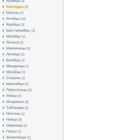
Кубинцы
[3]
Каннадцы
[3]
Киргизы
[1]
Китайцы
[12]
Корейцы
[3]
Шри-ланкийцы.
[2]
Малайцы
[1]
Латыши
[2]
Марокканцы
[2]
Литовцы
[2]
Балийцы
[1]
Македонцы
[1]
Малайцы
[2]
Словены
[2]
Мальтийцы
[1]
Португальцы
[3]
Узбеки
[4]
Молдаване
[4]
Тайландцы
[2]
Монголы
[1]
Немцы
[9]
Норвежцы
[2]
Персы
[1]
Филиппинцы
[1]