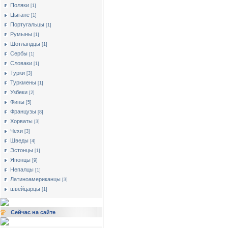
Поляки
[1]
Цыгане
[1]
Португальцы
[1]
Румыны
[1]
Шотландцы
[1]
Сербы
[1]
Словаки
[1]
Турки
[3]
Туркмены
[1]
Узбеки
[2]
Фины
[5]
Французы
[8]
Хорваты
[3]
Чехи
[3]
Шведы
[4]
Эстонцы
[1]
Японцы
[9]
Непалцы
[1]
Латиноамериканцы
[3]
швейцарцы
[1]
Сейчас на сайте