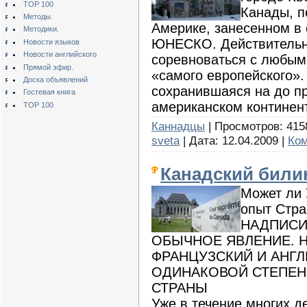
TOP 100
Канады, п
Методы.
Америке, занесенном в 
Методики.
ЮНЕСКО. Действительно
Новости языков
Новости английского
соревноваться с любым
Прямой эфир.
«самого европейского».
Доска объявлений
сохранившаяся на до п
Гостевая книга
американском континен
TOP 100
Каннадцы
| Просмотров: 4158
sveta
| Дата:
12.04.2009
|
Ком
Канадский били
Может ли 
опыт Стра
НАДПИСИ
ОБЫЧНОЕ ЯВЛЕНИЕ. Н
ФРАНЦУЗСКИЙ И АНГ
ОДИНАКОВОЙ СТЕПЕН
СТРАНЫ
Уже в течение многих д