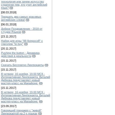
технология или зачем искусство
стратегии тем, кто учит английский
язык?
(
0
)
[08.03.2018]
Тридцать два самых красивых
английских слова!
(
0
)
[06.01.2018]
Доброе Поздравление - 2018 от
Студии Языков
(
0
)
[23.11.2017]
Набор для игры "88 8опросо8" с
глаголом "to buy"
(
0
)
[20.11.2017]
Pushing the button - Динамика
действия в реальности
(
0
)
[15.11.2017]
Скачать Бесплатно Лингвокарты
(
0
)
[15.11.2017]
В четверг, 16 ноября, 19.00 МСК -
Интерактивная Лингвокарта. Виталий
Диброва представляет новый
мастер-класс на Марафоне.
(
0
)
[15.11.2017]
В четверг, 16 ноября, 19.00 МСК -
Интерактивная Лингвокарта. Виталий
Диброва представляет новый
мастер-класс на Марафоне.
(
0
)
[23.09.2017]
Говорящий тренажер с "живой"
Лингвокартой на 2-х языках
(
0
)