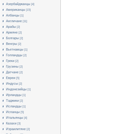
Азербайджанцы
[4]
Американцы
[15]
Албанцы
[1]
Англичане
[11]
Арабы
[2]
Армяне
[2]
Болгары
[2]
Венгры
[2]
Вьетнамцы
[1]
Голландцы
[2]
Греки
[2]
Грузины
[2]
Датчане
[2]
Евреи
[5]
Индусы
[2]
Индонезийцы
[1]
Ирландцы
[1]
Таджики
[2]
Исландцы
[1]
Испанцы
[5]
Итальянцы
[4]
Казахи
[3]
Израилитяне
[2]