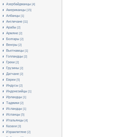
Азербайджанцы
[4]
Американцы
[15]
Албанцы
[1]
Англичане
[11]
Арабы
[2]
Армяне
[2]
Болгары
[2]
Венгры
[2]
Вьетнамцы
[1]
Голландцы
[2]
Греки
[2]
Грузины
[2]
Датчане
[2]
Евреи
[5]
Индусы
[2]
Индонезийцы
[1]
Ирландцы
[1]
Таджики
[2]
Исландцы
[1]
Испанцы
[5]
Итальянцы
[4]
Казахи
[3]
Израилитяне
[2]