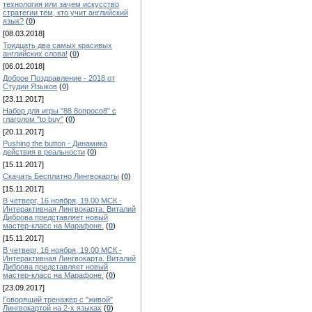
технология или зачем искусство
стратегии тем, кто учит английский
язык?
(
0
)
[08.03.2018]
Тридцать два самых красивых
английских слова!
(
0
)
[06.01.2018]
Доброе Поздравление - 2018 от
Студии Языков
(
0
)
[23.11.2017]
Набор для игры "88 8опросо8" с
глаголом "to buy"
(
0
)
[20.11.2017]
Pushing the button - Динамика
действия в реальности
(
0
)
[15.11.2017]
Скачать Бесплатно Лингвокарты
(
0
)
[15.11.2017]
В четверг, 16 ноября, 19.00 МСК -
Интерактивная Лингвокарта. Виталий
Диброва представляет новый
мастер-класс на Марафоне.
(
0
)
[15.11.2017]
В четверг, 16 ноября, 19.00 МСК -
Интерактивная Лингвокарта. Виталий
Диброва представляет новый
мастер-класс на Марафоне.
(
0
)
[23.09.2017]
Говорящий тренажер с "живой"
Лингвокартой на 2-х языках
(
0
)