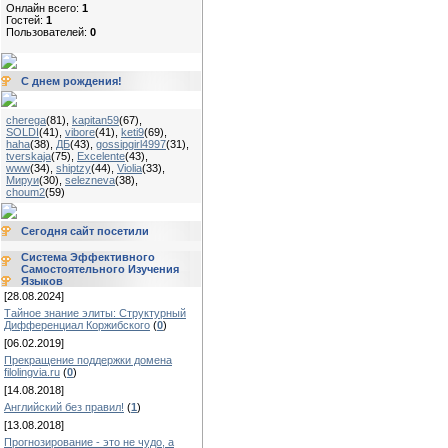
Онлайн всего:
1
Гостей:
1
Пользователей:
0
С днем рождения!
cherega
(81)
,
kapitan59
(67)
,
SOLDI
(41)
,
vibore
(41)
,
keti9
(69)
,
haha
(38)
,
ДБ
(43)
,
gossipgirl4997
(31)
,
tverskaja
(75)
,
Excelente
(43)
,
www
(34)
,
shiptzy
(44)
,
Violia
(33)
,
Мируи
(30)
,
selezneva
(38)
,
choum2
(59)
Сегодня сайт посетили
Система Эффективного
Самостоятельного Изучения
Языков
[28.08.2024]
Тайное знание элиты: Структурный
Дифференциал Коржибского
(
0
)
[06.02.2019]
Прекращение поддержки домена
filolingvia.ru
(
0
)
[14.08.2018]
Английский без правил!
(
1
)
[13.08.2018]
Прогнозирование - это не чудо, а