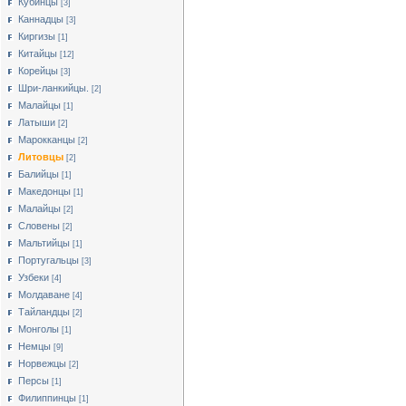
Кубинцы
[3]
Каннадцы
[3]
Киргизы
[1]
Китайцы
[12]
Корейцы
[3]
Шри-ланкийцы.
[2]
Малайцы
[1]
Латыши
[2]
Марокканцы
[2]
Литовцы
[2]
Балийцы
[1]
Македонцы
[1]
Малайцы
[2]
Словены
[2]
Мальтийцы
[1]
Португальцы
[3]
Узбеки
[4]
Молдаване
[4]
Тайландцы
[2]
Монголы
[1]
Немцы
[9]
Норвежцы
[2]
Персы
[1]
Филиппинцы
[1]