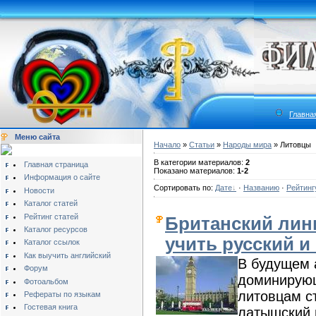
Главна
Меню сайта
Начало
»
Статьи
»
Народы мира
» Литовцы
В категории материалов:
2
Главная страница
Показано материалов:
1-2
Информация о сайте
Сортировать по:
Дате
·
Названию
·
Рейтинг
Новости
Каталог статей
Рейтинг статей
Британский лин
Каталог ресурсов
учить русский и
Каталог ссылок
Как выучить английский
В будущем 
Форум
доминирующ
Фотоальбом
литовцам ст
Рефераты по языкам
Гостевая книга
латышский и