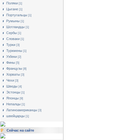
Поляки
[1]
Цыгане
[1]
Португальцы
[1]
Румыны
[1]
Шотландцы
[1]
Сербы
[1]
Словаки
[1]
Турки
[3]
Туркмены
[1]
Узбеки
[2]
Фины
[5]
Французы
[8]
Хорваты
[3]
Чехи
[3]
Шведы
[4]
Эстонцы
[1]
Японцы
[9]
Непалцы
[1]
Латиноамериканцы
[3]
швейцарцы
[1]
Сейчас на сайте