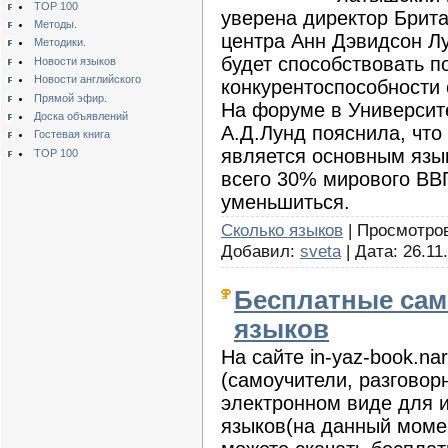
TOP 100
уверена директор Брита
Методы.
центра Анн Дэвидсон Л
Методики.
будет способствовать 
Новости языков
Новости английского
конкурентоспособности 
Прямой эфир.
На форуме в Университ
Доска объявлений
А.Д.Лунд пояснила, что 
Гостевая книга
является основным язы
TOP 100
всего 30% мирового ВВП
уменьшиться.
Сколько языков
| Просмотров:
Добавил:
sveta
| Дата:
26.11
Бесплатные сам
языков
На сайте in-yaz-book.n
(самоучители, разговорн
электронном виде для 
языков(на данный момен