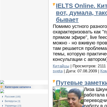
IELTS Online. Ки
вот, думала, так
бывает
Помимо устного разного
охарактеризовать как "
прямом эфире", live fe
можно - но вживую пров
там решается проблема
темы, которую практич
консультации с автором
Китайцы
| Просмотров: 2111 |
sveta
| Дата:
07.08.2009
|
Ком
Путевые заметки
Категории каталога
Лиза Шкун
работала 
Русские
[100]
переводчи
Белорусы
[3]
работу в 
Украинцы
[15]