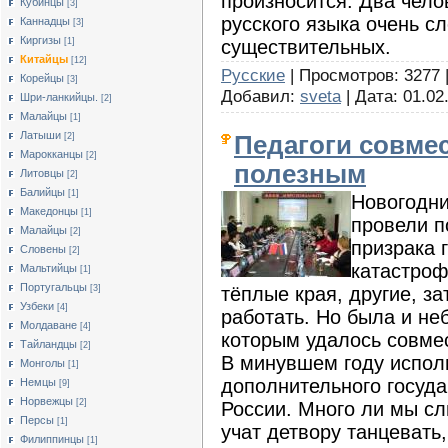
произносится. Два чело
Кубинцы
[3]
русского языка очень с
Каннадцы
[3]
Киргизы
существительных.
[1]
Китайцы
[12]
Русские
| Просмотров: 3277 | 
Корейцы
[3]
Добавил:
sveta
| Дата:
01.02
Шри-ланкийцы.
[2]
Малайцы
[1]
Латыши
Педагоги совме
[2]
Марокканцы
[2]
полезным
Литовцы
[2]
Балийцы
[1]
Новогодни
Македонцы
[1]
провели п
Малайцы
[2]
призрака 
Словены
[2]
катастроф
Мальтийцы
[1]
Португальцы
тёплые края, другие, з
[3]
Узбеки
[4]
работать. Но была и не
Молдаване
[4]
которым удалось совме
Тайландцы
[2]
В минувшем году испол
Монголы
[1]
дополнительного госуда
Немцы
[9]
Норвежцы
[2]
России. Много ли мы сл
Персы
[1]
учат детвору танцевать,
Филиппинцы
[1]