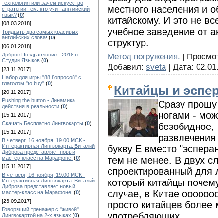
технология или зачем искусство
местного населения и о
стратегии тем, кто учит английский
язык?
(
0
)
китайскому. И это не в
[08.03.2018]
учебное заведение от 
Тридцать два самых красивых
английских слова!
(
0
)
структур.
[06.01.2018]
Метод погружения.
| Просмотр
Доброе Поздравление - 2018 от
Студии Языков
(
0
)
Добавил:
sveta
| Дата:
02.01
[23.11.2017]
Набор для игры "88 8опросо8" с
глаголом "to buy"
(
0
)
Китайцы и эспе
[20.11.2017]
Pushing the button - Динамика
Сразу прошу 
действия в реальности
(
0
)
ногами - мож
[15.11.2017]
Скачать Бесплатно Лингвокарты
(
0
)
безобидное, 
[15.11.2017]
развлечения 
В четверг, 16 ноября, 19.00 МСК -
Интерактивная Лингвокарта. Виталий
букву Е вместо "эспера
Диброва представляет новый
тем не менее. В двух сл
мастер-класс на Марафоне.
(
0
)
[15.11.2017]
спроектированный для л
В четверг, 16 ноября, 19.00 МСК -
который китайцы почему
Интерактивная Лингвокарта. Виталий
Диброва представляет новый
случае, в Китае оооооо
мастер-класс на Марафоне.
(
0
)
[23.09.2017]
просто китайцев более 
Говорящий тренажер с "живой"
употребляющих.
Лингвокартой на 2-х языках
(
0
)