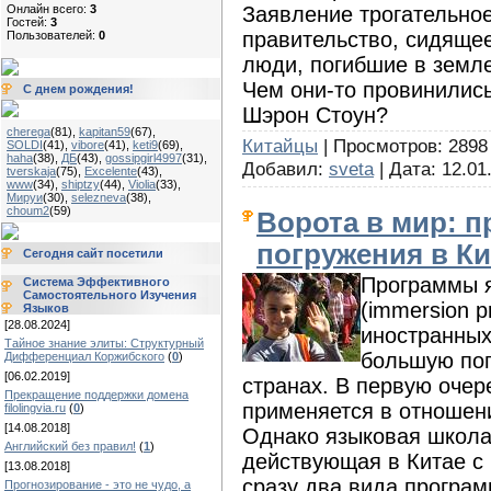
Заявление трогательное.
Онлайн всего:
3
Гостей:
3
правительство, сидящее
Пользователей:
0
люди, погибшие в земле
Чем они-то провинилис
С днем рождения!
Шэрон Стоун?
cherega
(81)
,
kapitan59
(67)
,
Китайцы
| Просмотров: 2898 
SOLDI
(41)
,
vibore
(41)
,
keti9
(69)
,
haha
(38)
,
ДБ
(43)
,
gossipgirl4997
(31)
,
Добавил:
sveta
| Дата:
12.01
tverskaja
(75)
,
Excelente
(43)
,
www
(34)
,
shiptzy
(44)
,
Violia
(33)
,
Мируи
(30)
,
selezneva
(38)
,
choum2
(59)
Ворота в мир: 
погружения в Ки
Сегодня сайт посетили
Программы я
Система Эффективного
Самостоятельного Изучения
(immersion p
Языков
[28.08.2024]
иностранных
Тайное знание элиты: Структурный
большую поп
Дифференциал Коржибского
(
0
)
[06.02.2019]
странах. В первую очер
Прекращение поддержки домена
применяется в отношени
filolingvia.ru
(
0
)
[14.08.2018]
Однако языковая школа 
Английский без правил!
(
1
)
действующая в Китае с 
[13.08.2018]
сразу два вида програм
Прогнозирование - это не чудо, а