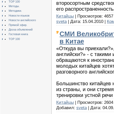
TOP 100
второсортным средство
Методы.
его распространенность
Методики.
Китайцы
| Просмотров: 4657 
Новости языков
Новости английского
sveta
| Дата:
15.04.2010
|
Ком
Прямой эфир.
Доска объявлений
СМИ Великобрит
Гостевая книга
TOP 100
в Китае
«Откуда вы приехали?»,
английски?» - с такими
обращаются к иностран
молодых китайцев хотят
разговорного английско
Большинство китайцев 
из страны, и они стремя
тренировки устной речи
Китайцы
| Просмотров: 2604 |
Добавил:
sveta
| Дата:
04.09