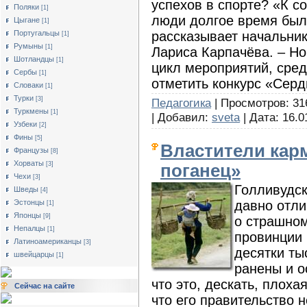
успехов в спорте? «К с
Поляки
[1]
люди долгое время был
Цыгане
[1]
рассказывает начальни
Португальцы
[1]
Румыны
[1]
Лариса Карпачёва. – Н
Шотландцы
[1]
цикл мероприятий, сред
Сербы
[1]
отметить конкурс «Серд
Словаки
[1]
Турки
[3]
Педагогика
| Просмотров: 31
Туркмены
[1]
| Добавил:
sveta
| Дата:
16.0
Узбеки
[2]
Фины
[5]
Властители кар
Французы
[8]
Хорваты
[3]
поганец»
Чехи
[3]
Голливудск
Шведы
[4]
давно отли
Эстонцы
[1]
Японцы
[9]
о страшном
Непалцы
[1]
провинции 
Латиноамериканцы
[3]
десятки ты
швейцарцы
[1]
ранены и о
что это, дескать, плоха
Сейчас на сайте
что его правительство 