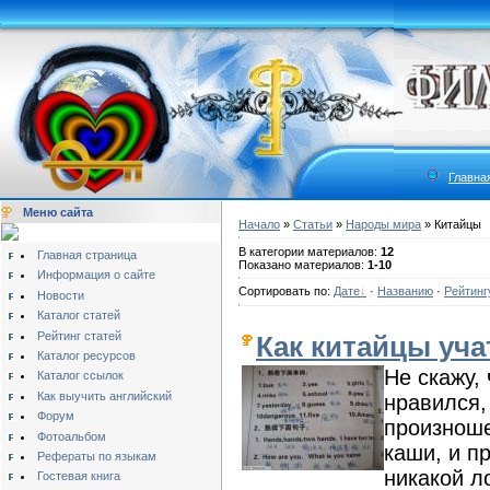
Главна
Меню сайта
Начало
»
Статьи
»
Народы мира
» Китайцы
В категории материалов:
12
Главная страница
Показано материалов:
1-10
Информация о сайте
Сортировать по:
Дате
·
Названию
·
Рейтинг
Новости
Каталог статей
Рейтинг статей
Как китайцы уча
Каталог ресурсов
Не скажу,
Каталог ссылок
Как выучить английский
нравился,
Форум
произноше
Фотоальбом
каши, и п
Рефераты по языкам
никакой л
Гостевая книга