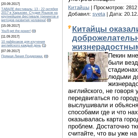
[20.09.2017]
Китайцы
| Просмотров: 2812 |
ТАВАЛЕ фестиваль: 13 - 22 октября
Добавил:
sveta
| Дата:
20.12
2017 в Харькове. Студия Языков на
крупнейшем фестивале тренингов и
методов развития человека!
(
0
)
[15.09.2017]
Китайцы оказа
You'll get the power!
(
0
)
доброжелатель
[11.09.2017]
10 лайфхаков для изучения
жизнерадостны
английского каждый день
(
1
)
[07.09.2017]
Пекин мне
Прямая Линия Поддержки.
(
0
)
были везд
стадионах
людьми д
жизнерадо
английского, не говоря 
передвигаться по город
выслушивали и объясн
способами где и что на
оказывалась карта горо
проблем. Достаточно тк
считайте, что вы уже на