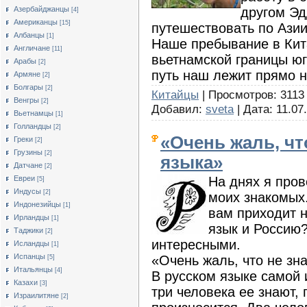
другом Эд
Азербайджанцы
[4]
Американцы
[15]
путешествовать по Азии
Албанцы
[1]
Наше пребывание в Кита
Англичане
[11]
вьетнамской границы ю
Арабы
[2]
путь наш лежит прямо н
Армяне
[2]
Болгары
[2]
Китайцы
| Просмотров: 3113 
Венгры
[2]
Добавил:
sveta
| Дата:
11.07
Вьетнамцы
[1]
Голландцы
[2]
«Очень жаль, чт
Греки
[2]
Грузины
[2]
языка»
Датчане
[2]
На днях я пров
Евреи
[5]
Индусы
[2]
моих знакомых.
Индонезийцы
[1]
вам приходит н
Ирландцы
[1]
язык и Россию?
Таджики
[2]
интересными.
Исландцы
[1]
Испанцы
«Очень жаль, что не зн
[5]
Итальянцы
[4]
В русском языке самой 
Казахи
[3]
три человека ее знают, 
Израилитяне
[2]