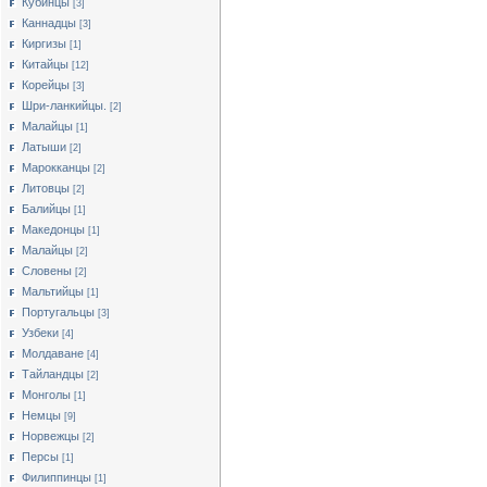
Кубинцы
[3]
Каннадцы
[3]
Киргизы
[1]
Китайцы
[12]
Корейцы
[3]
Шри-ланкийцы.
[2]
Малайцы
[1]
Латыши
[2]
Марокканцы
[2]
Литовцы
[2]
Балийцы
[1]
Македонцы
[1]
Малайцы
[2]
Словены
[2]
Мальтийцы
[1]
Португальцы
[3]
Узбеки
[4]
Молдаване
[4]
Тайландцы
[2]
Монголы
[1]
Немцы
[9]
Норвежцы
[2]
Персы
[1]
Филиппинцы
[1]