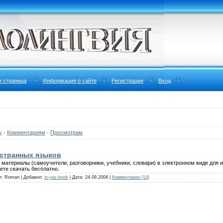
я страница
Информация о сайте
Регистрация
Вход
у
·
Комментариям
·
Просмотрам
странных языков
ы материалы (самоучители, разговорники, учебники, словари) в электронном виде для
ете скачать бесплатно.
or: Roman | Добавил:
in-yaz-book
| Дата:
24.09.2008
|
Комментарии (14)