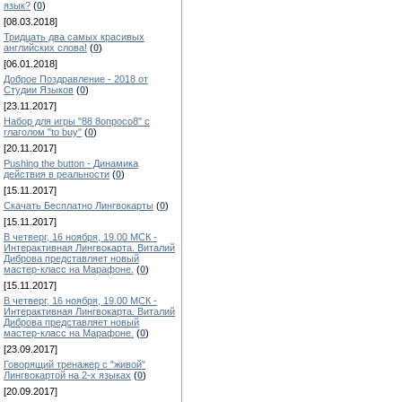
язык?
(
0
)
[08.03.2018]
Тридцать два самых красивых
английских слова!
(
0
)
[06.01.2018]
Доброе Поздравление - 2018 от
Студии Языков
(
0
)
[23.11.2017]
Набор для игры "88 8опросо8" с
глаголом "to buy"
(
0
)
[20.11.2017]
Pushing the button - Динамика
действия в реальности
(
0
)
[15.11.2017]
Скачать Бесплатно Лингвокарты
(
0
)
[15.11.2017]
В четверг, 16 ноября, 19.00 МСК -
Интерактивная Лингвокарта. Виталий
Диброва представляет новый
мастер-класс на Марафоне.
(
0
)
[15.11.2017]
В четверг, 16 ноября, 19.00 МСК -
Интерактивная Лингвокарта. Виталий
Диброва представляет новый
мастер-класс на Марафоне.
(
0
)
[23.09.2017]
Говорящий тренажер с "живой"
Лингвокартой на 2-х языках
(
0
)
[20.09.2017]