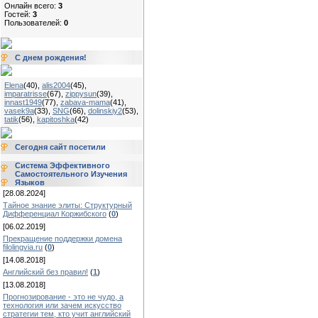
Онлайн всего:
3
Гостей:
3
Пользователей:
0
С днем рождения!
Elena
(40)
,
alis2004
(45)
,
imparatrisse
(67)
,
zippysun
(39)
,
innast1949
(77)
,
zabava-mama
(41)
,
vasek9a
(33)
,
SNG
(66)
,
dolinskiy2
(53)
,
tatik
(56)
,
kapitoshka
(42)
Сегодня сайт посетили
Система Эффективного
Самостоятельного Изучения
Языков
[28.08.2024]
Тайное знание элиты: Структурный
Дифференциал Коржибского
(
0
)
[06.02.2019]
Прекращение поддержки домена
filolingvia.ru
(
0
)
[14.08.2018]
Английский без правил!
(
1
)
[13.08.2018]
Прогнозирование - это не чудо, а
технология или зачем искусство
стратегии тем, кто учит английский