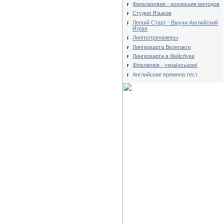
Филолингвия - коллекция методов
Студия Языков
Легкий Старт - Выучи Английский
Играя
Лингвотренажеры
Лингвокарта Вконтакте
Лингвокарта в Фейсбуке
Філолінгвія - українською!
Английские времена тест