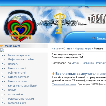
Главна
Меню сайта
Начало
»
Статьи
»
Народы мира
» Румыны
В категории материалов:
1
Главная страница
Показано материалов:
1-1
Информация о сайте
Сортировать по:
Дате
·
Названию
·
Рейтинг
Новости
Каталог статей
Рейтинг статей
Бесплатные самоучители ино
Каталог ресурсов
На сайте in-yaz-book.narod.ru представлен
данный момент 89 языков), которые вы мож
Каталог ссылок
Учим английские слова
| Просмотров: 180600 | Auth
Как выучить английский
Форум
Фотоальбом
Рефераты по языкам
Гостевая книга