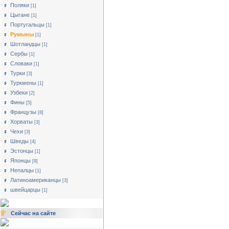
Поляки
[1]
Цыгане
[1]
Португальцы
[1]
Румыны
[1]
Шотландцы
[1]
Сербы
[1]
Словаки
[1]
Турки
[3]
Туркмены
[1]
Узбеки
[2]
Фины
[5]
Французы
[8]
Хорваты
[3]
Чехи
[3]
Шведы
[4]
Эстонцы
[1]
Японцы
[9]
Непалцы
[1]
Латиноамериканцы
[3]
швейцарцы
[1]
Сейчас на сайте