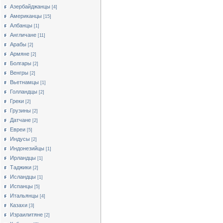
Азербайджанцы
[4]
Американцы
[15]
Албанцы
[1]
Англичане
[11]
Арабы
[2]
Армяне
[2]
Болгары
[2]
Венгры
[2]
Вьетнамцы
[1]
Голландцы
[2]
Греки
[2]
Грузины
[2]
Датчане
[2]
Евреи
[5]
Индусы
[2]
Индонезийцы
[1]
Ирландцы
[1]
Таджики
[2]
Исландцы
[1]
Испанцы
[5]
Итальянцы
[4]
Казахи
[3]
Израилитяне
[2]