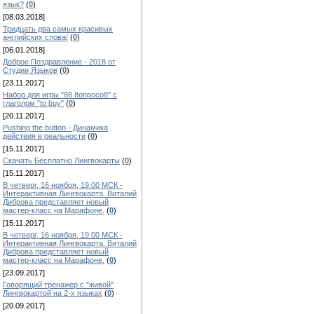
язык?
(
0
)
[08.03.2018]
Тридцать два самых красивых
английских слова!
(
0
)
[06.01.2018]
Доброе Поздравление - 2018 от
Студии Языков
(
0
)
[23.11.2017]
Набор для игры "88 8опросо8" с
глаголом "to buy"
(
0
)
[20.11.2017]
Pushing the button - Динамика
действия в реальности
(
0
)
[15.11.2017]
Скачать Бесплатно Лингвокарты
(
0
)
[15.11.2017]
В четверг, 16 ноября, 19.00 МСК -
Интерактивная Лингвокарта. Виталий
Диброва представляет новый
мастер-класс на Марафоне.
(
0
)
[15.11.2017]
В четверг, 16 ноября, 19.00 МСК -
Интерактивная Лингвокарта. Виталий
Диброва представляет новый
мастер-класс на Марафоне.
(
0
)
[23.09.2017]
Говорящий тренажер с "живой"
Лингвокартой на 2-х языках
(
0
)
[20.09.2017]