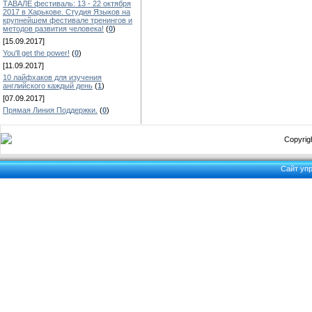
ТАВАЛЕ фестиваль: 13 - 22 октября
2017 в Харькове. Студия Языков на
крупнейшем фестивале тренингов и
методов развития человека!
(
0
)
[15.09.2017]
You'll get the power!
(
0
)
[11.09.2017]
10 лайфхаков для изучения
английского каждый день
(
1
)
[07.09.2017]
Прямая Линия Поддержки.
(
0
)
Copyrigh
Сайт уп