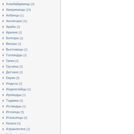
Азербайджанцы
[4]
Американцы
[15]
Албанцы
[1]
Англичане
[11]
Арабы
[2]
Армяне
[2]
Болгары
[2]
Венгры
[2]
Вьетнамцы
[1]
Голландцы
[2]
Греки
[2]
Грузины
[2]
Датчане
[2]
Евреи
[5]
Индусы
[2]
Индонезийцы
[1]
Ирландцы
[1]
Таджики
[2]
Исландцы
[1]
Испанцы
[5]
Итальянцы
[4]
Казахи
[3]
Израилитяне
[2]