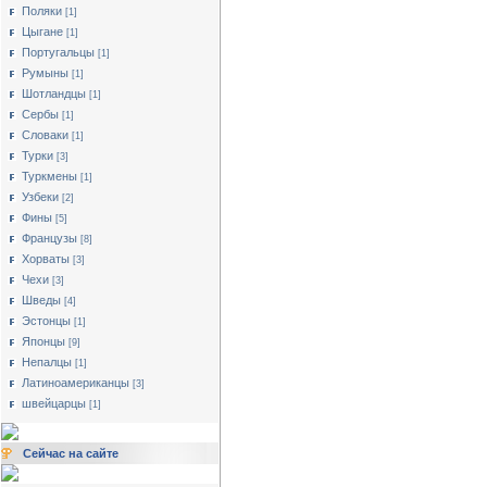
Поляки
[1]
Цыгане
[1]
Португальцы
[1]
Румыны
[1]
Шотландцы
[1]
Сербы
[1]
Словаки
[1]
Турки
[3]
Туркмены
[1]
Узбеки
[2]
Фины
[5]
Французы
[8]
Хорваты
[3]
Чехи
[3]
Шведы
[4]
Эстонцы
[1]
Японцы
[9]
Непалцы
[1]
Латиноамериканцы
[3]
швейцарцы
[1]
Сейчас на сайте