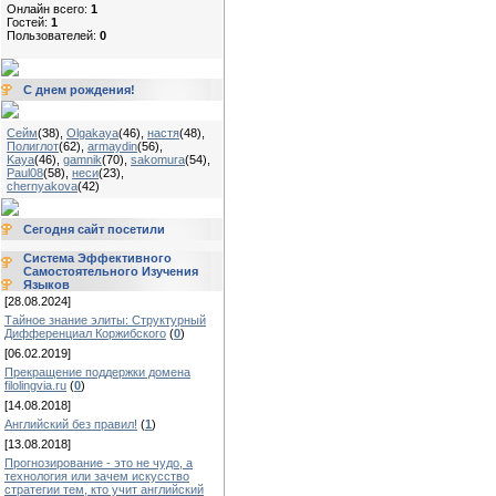
Онлайн всего:
1
Гостей:
1
Пользователей:
0
С днем рождения!
Сейм
(38)
,
Olgakaya
(46)
,
настя
(48)
,
Полиглот
(62)
,
armaydin
(56)
,
Kaya
(46)
,
gamnik
(70)
,
sakomura
(54)
,
Paul08
(58)
,
неси
(23)
,
chernyakova
(42)
Сегодня сайт посетили
Система Эффективного
Самостоятельного Изучения
Языков
[28.08.2024]
Тайное знание элиты: Структурный
Дифференциал Коржибского
(
0
)
[06.02.2019]
Прекращение поддержки домена
filolingvia.ru
(
0
)
[14.08.2018]
Английский без правил!
(
1
)
[13.08.2018]
Прогнозирование - это не чудо, а
технология или зачем искусство
стратегии тем, кто учит английский