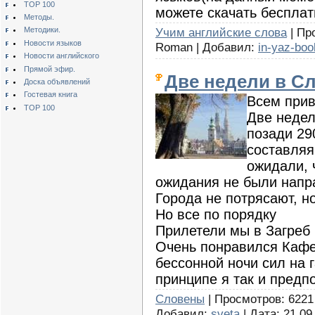
TOP 100
можете скачать бесплат
Методы.
Учим английские слова
| Пр
Методики.
Новости языков
Roman | Добавил:
in-yaz-boo
Новости английского
Прямой эфир.
Две недели в С
Доска объявлений
Гостевая книга
Всем прив
TOP 100
Две недел
позади 29
составляя
ожидали, 
ожидания не были напр
Города не потрясают, н
Но все по порядку
Прилетели мы в Загреб
Очень понравился Каф
бессонной ночи сил на
принципе я так и предп
Словены
| Просмотров: 6221 |
Добавил:
sveta
| Дата:
21.09