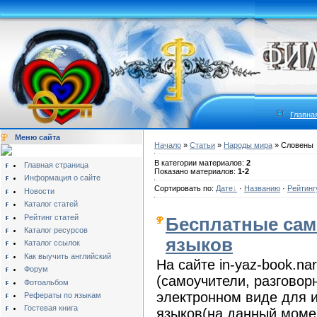
Главна
Меню сайта
Начало
»
Статьи
»
Народы мира
» Словены
В категории материалов:
2
Главная страница
Показано материалов:
1-2
Информация о сайте
Сортировать по:
Дате
·
Названию
·
Рейтинг
Новости
Каталог статей
Рейтинг статей
Бесплатные сам
Каталог ресурсов
языков
Каталог ссылок
Как выучить английский
На сайте in-yaz-book.n
Форум
(самоучители, разговорн
Фотоальбом
электронном виде для 
Рефераты по языкам
Гостевая книга
языков(на данный момен