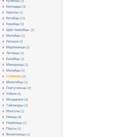
Кубинцы
[3]
Каннадцы
[3]
Киргизы
[1]
Китайцы
[12]
Корейцы
[3]
Шри-ланкийцы.
[2]
Малайцы
[1]
Латыши
[2]
Марокканцы
[2]
Литовцы
[2]
Балийцы
[1]
Македонцы
[1]
Малайцы
[2]
Словены
[2]
Мальтийцы
[1]
Португальцы
[3]
Узбеки
[4]
Молдаване
[4]
Тайландцы
[2]
Монголы
[1]
Немцы
[9]
Норвежцы
[2]
Персы
[1]
Филиппинцы
[1]