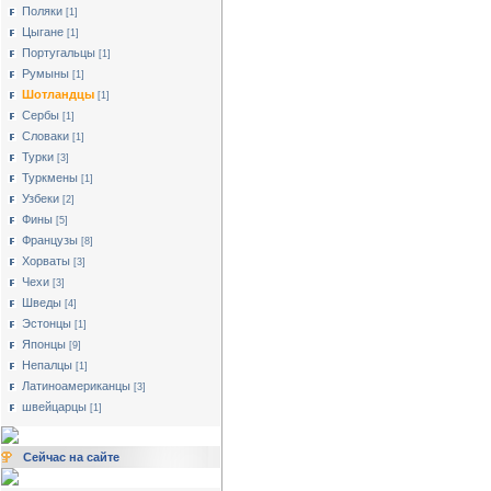
Поляки
[1]
Цыгане
[1]
Португальцы
[1]
Румыны
[1]
Шотландцы
[1]
Сербы
[1]
Словаки
[1]
Турки
[3]
Туркмены
[1]
Узбеки
[2]
Фины
[5]
Французы
[8]
Хорваты
[3]
Чехи
[3]
Шведы
[4]
Эстонцы
[1]
Японцы
[9]
Непалцы
[1]
Латиноамериканцы
[3]
швейцарцы
[1]
Сейчас на сайте