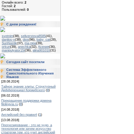
Онлайн всего:
2
Гостей:
2
Пользователей:
0
С днем рождения!
svetnim
(38)
,
seliverstova8585
(41)
,
danilos-v
(38)
,
dios
(96)
,
baby_cat
(28)
,
SunNastik
(37)
,
ma-niga
(39)
,
orkun
(39)
,
anechka
(32)
,
Ксения
(36)
,
manipulyator15t
(36)
,
alina901010
(31)
Сегодня сайт посетили
Система Эффективного
Самостоятельного Изучения
Языков
[28.08.2024]
Тайное знание элиты: Структурный
Дифференциал Коржибского
(
0
)
[06.02.2019]
Прекращение поддержки домена
filolingvia.ru
(
0
)
[14.08.2018]
Английский без правил!
(
1
)
[13.08.2018]
Прогнозирование - это не чудо, а
технология или зачем искусство
стратегии тем, кто учит английский