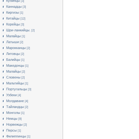
Кубинцы
[3]
Каннадцы
[3]
Киргизы
[1]
Китайцы
[12]
Корейцы
[3]
Шри-ланкийцы.
[2]
Малайцы
[1]
Латыши
[2]
Марокканцы
[2]
Литовцы
[2]
Балийцы
[1]
Македонцы
[1]
Малайцы
[2]
Словены
[2]
Мальтийцы
[1]
Португальцы
[3]
Узбеки
[4]
Молдаване
[4]
Тайландцы
[2]
Монголы
[1]
Немцы
[9]
Норвежцы
[2]
Персы
[1]
Филиппинцы
[1]