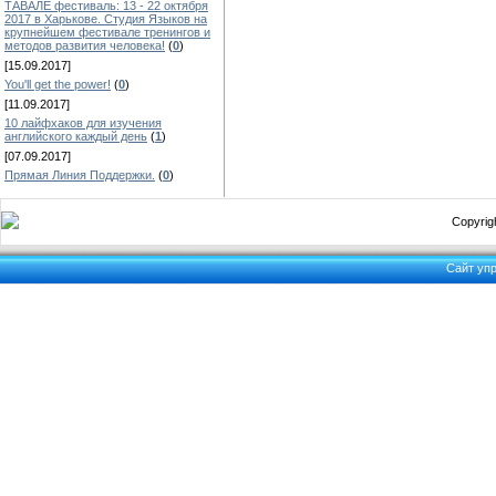
ТАВАЛЕ фестиваль: 13 - 22 октября
2017 в Харькове. Студия Языков на
крупнейшем фестивале тренингов и
методов развития человека!
(
0
)
[15.09.2017]
You'll get the power!
(
0
)
[11.09.2017]
10 лайфхаков для изучения
английского каждый день
(
1
)
[07.09.2017]
Прямая Линия Поддержки.
(
0
)
Copyrigh
Сайт уп