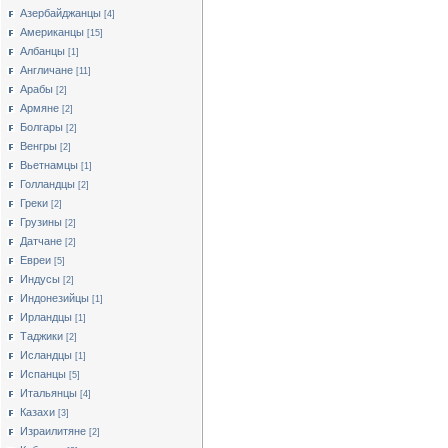
Азербайджанцы
[4]
Американцы
[15]
Албанцы
[1]
Англичане
[11]
Арабы
[2]
Армяне
[2]
Болгары
[2]
Венгры
[2]
Вьетнамцы
[1]
Голландцы
[2]
Греки
[2]
Грузины
[2]
Датчане
[2]
Евреи
[5]
Индусы
[2]
Индонезийцы
[1]
Ирландцы
[1]
Таджики
[2]
Исландцы
[1]
Испанцы
[5]
Итальянцы
[4]
Казахи
[3]
Израилитяне
[2]