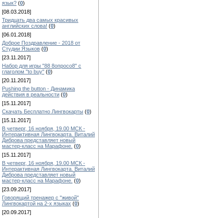
язык?
(
0
)
[08.03.2018]
Тридцать два самых красивых
английских слова!
(
0
)
[06.01.2018]
Доброе Поздравление - 2018 от
Студии Языков
(
0
)
[23.11.2017]
Набор для игры "88 8опросо8" с
глаголом "to buy"
(
0
)
[20.11.2017]
Pushing the button - Динамика
действия в реальности
(
0
)
[15.11.2017]
Скачать Бесплатно Лингвокарты
(
0
)
[15.11.2017]
В четверг, 16 ноября, 19.00 МСК -
Интерактивная Лингвокарта. Виталий
Диброва представляет новый
мастер-класс на Марафоне.
(
0
)
[15.11.2017]
В четверг, 16 ноября, 19.00 МСК -
Интерактивная Лингвокарта. Виталий
Диброва представляет новый
мастер-класс на Марафоне.
(
0
)
[23.09.2017]
Говорящий тренажер с "живой"
Лингвокартой на 2-х языках
(
0
)
[20.09.2017]