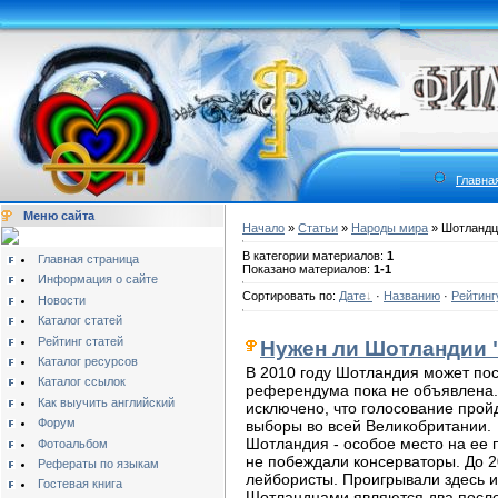
Главна
Меню сайта
Начало
»
Статьи
»
Народы мира
» Шотланд
В категории материалов:
1
Главная страница
Показано материалов:
1-1
Информация о сайте
Сортировать по:
Дате
·
Названию
·
Рейтинг
Новости
Каталог статей
Рейтинг статей
Нужен ли Шотландии 
Каталог ресурсов
В 2010 году Шотландия может пос
Каталог ссылок
референдума пока не объявлена. 
Как выучить английский
исключено, что голосование пройд
Форум
выборы во всей Великобритании.
Шотландия - особое место на ее 
Фотоальбом
не побеждали консерваторы. До 2
Рефераты по языкам
лейбористы. Проигрывали здесь и
Гостевая книга
Шотландцами являются два после