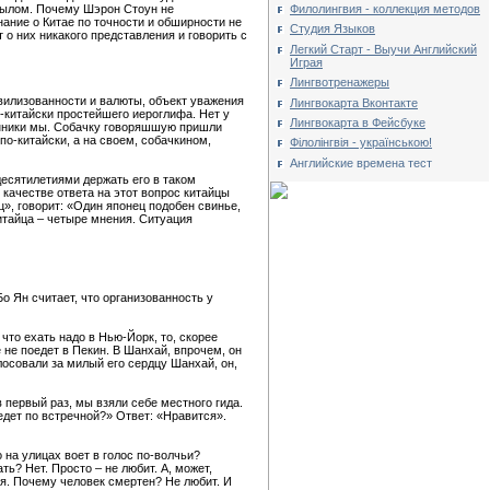
Филолингвия - коллекция методов
 рылом. Почему Шэрон Стоун не
ание о Китае по точности и обширности не
Студия Языков
 о них никакого представления и говорить с
Легкий Старт - Выучи Английский
Играя
Лингвотренажеры
ивилизованности и валюты, объект уважения
Лингвокарта Вконтакте
о-китайски простейшего иероглифа. Нет у
Лингвокарта в Фейсбуке
ранники мы. Собачку говоряшшую пришли
по-китайски, а на своем, собачкином,
Філолінгвія - українською!
Английские времена тест
десятилетиями держать его в таком
 качестве ответа на этот вопрос китайцы
», говорит: «Один японец подобен свинье,
китайца – четыре мнения. Ситуация
Бо Ян считает, что организованность у
что ехать надо в Нью-Йорк, то, скорее
е не поедет в Пекин. В Шанхай, впрочем, он
олосовали за милый его сердцу Шанхай, он,
 первый раз, мы взяли себе местного гида.
едет по встречной?» Ответ: «Нравится».
 на улицах воет в голос по-волчьи?
ть? Нет. Просто – не любит. А, может,
ся. Почему человек смертен? Не любит. И