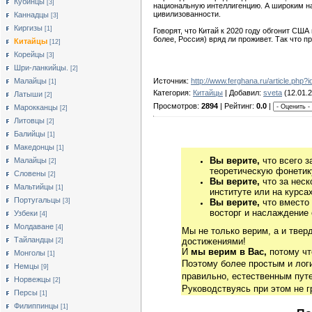
Кубинцы
[3]
национальную интеллигенцию. А широким на
цивилизованности.
Каннадцы
[3]
Киргизы
[1]
Говорят, что Китай к 2020 году обгонит США
более, Россия) вряд ли проживет. Так что 
Китайцы
[12]
Корейцы
[3]
Шри-ланкийцы.
[2]
Малайцы
Источник:
http://www.ferghana.ru/article.php?
[1]
Категория:
Китайцы
| Добавил:
sveta
(12.01.2
Латыши
[2]
Просмотров:
2894
| Рейтинг:
0.0
|
Марокканцы
[2]
Литовцы
[2]
Балийцы
[1]
Македонцы
[1]
Вы верите,
что всего з
Малайцы
[2]
теоретическую фонетику
Словены
[2]
Вы верите,
что за неск
Мальтийцы
[1]
институте или на курса
Португальцы
[3]
Вы верите,
что вместо
восторг и наслаждение 
Узбеки
[4]
Молдаване
[4]
Мы не только верим, а и твер
Тайландцы
достижениями!
[2]
И
мы верим в Вас,
потому чт
Монголы
[1]
Поэтому более простым и ло
Немцы
[9]
правильно, естественным путе
Норвежцы
[2]
Руководствуясь при этом не 
Персы
[1]
Филиппинцы
[1]