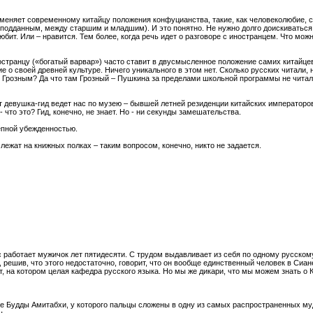
аменяет современному китайцу положения конфуцианства, такие, как человеколюбие, 
подданным, между старшим и младшим). И это понятно. Не нужно долго доискиваться
любит. Или – нравится. Тем более, когда речь идет о разговоре с иностранцем. Что мо
странцу («богатый варвар») часто ставит в двусмысленное положение самих китайцев
 о своей древней культуре. Ничего уникального в этом нет. Сколько русских читали, 
 Грозным? Да что там Грозный – Пушкина за пределами школьной программы не читали.
от девушка-гид ведет нас по музею – бывшей летней резиденции китайских император
 что это? Гид, конечно, не знает. Но - ни секунды замешательства.
лепной убежденностью.
ежат на книжных полках – таким вопросом, конечно, никто не задается.
ас работает мужичок лет пятидесяти. С трудом выдавливает из себя по одному русскому
 решив, что этого недостаточно, говорит, что он вообще единственный человек в Сиан
ут, на котором целая кафедра русского языка. Но мы же дикари, что мы можем знать о 
е Будды Амитабхи, у которого пальцы сложены в одну из самых распространенных му