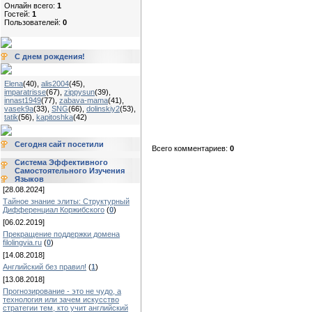
Онлайн всего:
1
Гостей:
1
Пользователей:
0
С днем рождения!
Elena
(40)
,
alis2004
(45)
,
imparatrisse
(67)
,
zippysun
(39)
,
innast1949
(77)
,
zabava-mama
(41)
,
vasek9a
(33)
,
SNG
(66)
,
dolinskiy2
(53)
,
tatik
(56)
,
kapitoshka
(42)
Сегодня сайт посетили
Всего комментариев:
0
Система Эффективного
Самостоятельного Изучения
Языков
[28.08.2024]
Тайное знание элиты: Структурный
Дифференциал Коржибского
(
0
)
[06.02.2019]
Прекращение поддержки домена
filolingvia.ru
(
0
)
[14.08.2018]
Английский без правил!
(
1
)
[13.08.2018]
Прогнозирование - это не чудо, а
технология или зачем искусство
стратегии тем, кто учит английский