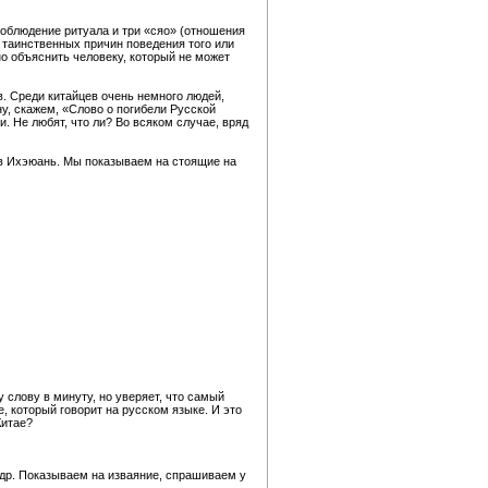
соблюдение ритуала и три «сяо» (отношения
 таинственных причин поведения того или
жно объяснить человеку, который не может
. Среди китайцев очень немного людей,
ну, скажем, «Слово о погибели Русской
 Не любят, что ли? Во всяком случае, вряд
ов Ихэюань. Мы показываем на стоящие на
 слову в минуту, но уверяет, что самый
е, который говорит на русском языке. И это
Китае?
др. Показываем на изваяние, спрашиваем у