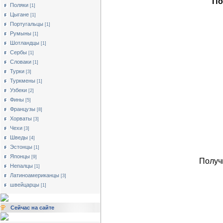
По
Поляки
[1]
Цыгане
[1]
Португальцы
[1]
Румыны
[1]
Шотландцы
[1]
Сербы
[1]
Словаки
[1]
Турки
[3]
Туркмены
[1]
Узбеки
[2]
Фины
[5]
Французы
[8]
Хорваты
[3]
Чехи
[3]
Шведы
[4]
Эстонцы
[1]
Японцы
[9]
Получ
Непалцы
[1]
Латиноамериканцы
[3]
швейцарцы
[1]
Сейчас на сайте