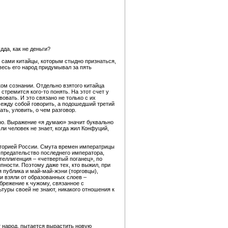
дда, как не деньги?
 сами китайцы, которым стыдно признаться,
 весь его народ придумывал за пять
ком сознании. Отдельно взятого китайца
стремится кого-то понять. На этот счет у
овать. И это связано не только с их
между собой говорить, а подошедший третий
ть, уловить, о чем разговор.
тро. Выражение «я думаю» значит буквально
ли человек не знает, когда жил Конфуций,
историей России. Смута времен императрицы
 предательство последнего императора,
еллигенция – «четвертый поганец», по
ности. Поэтому даже тех, кто выжил, при
 публика и май-май-жэни (торговцы),
и взяли от образованных слоев –
брежение к чужому, связанное с
туры своей не знают, никакого отношения к
т народ, пытается вырастить новую