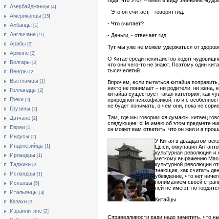
гида: что это? – имея в виду значение мудр
Азербайджанцы
[4]
- Это он считает, - говорит гид.
Американцы
[15]
- Что считает?
Албанцы
[1]
Англичане
[11]
- Деньги, - отвечает гид.
Арабы
[2]
Тут мы уже не можем удержаться от здорово
Армяне
[2]
О Китае среди некитаистов ходят чудовищн
Болгары
[2]
что они чего-то не знают. Поэтому один кит
тысячелетий.
Венгры
[2]
Вьетнамцы
[1]
Впрочем, если пытаться китайца поправить,
никто не понимает – ни родители, ни жена, 
Голландцы
[2]
китайца существует такая категория, как чу
Греки
природной психофизикой, но и с особенност
[2]
не будет понимать, о чем они, пока не сори
Грузины
[2]
Там, где мы говорим «я думаю», китаец гов
Датчане
[2]
следующее: «Не имею об этом предмете ника
Евреи
[5]
он может вам ответить, что он жил и в прош
Индусы
[2]
У Китая в двадцатом век
Индонезийцы
[1]
Цыси, оккупация Антанто
культурная революция и 
Ирландцы
[1]
меткому выражению Мао Ц
Таджики
культурной революции от
[2]
знающие, как считать де
Исландцы
[1]
убеждение, что нет ниче
пониманием своей страны
Испанцы
[5]
ней не имеют, но гордятс
Итальянцы
[4]
Китайцы
Казахи
[3]
Израилитяне
[2]
Справедливости ради надо заметить, что н