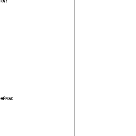
ку!
ейчас!