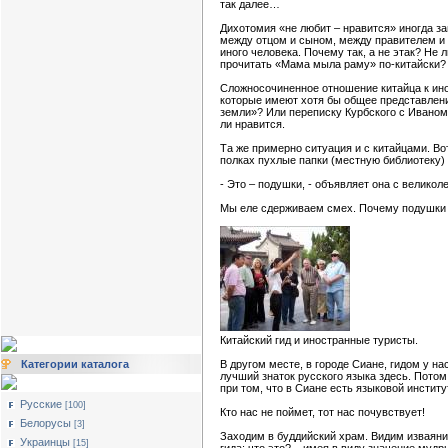
так далее…
Дихотомия «не любит – нравится» иногда з
между отцом и сыном, между правителем и 
иного человека. Почему так, а не этак? Не 
прочитать «Мама мыла раму» по-китайски?
Сложносочиненное отношение китайца к ино
которые имеют хотя бы общее представление
земли»? Или переписку Курбского с Иваном
ли нравится.
Та же примерно ситуация и с китайцами. В
полках пухлые папки (местную библиотеку) -
- Это – подушки, - объявляет она с велико
Мы еле сдерживаем смех. Почему подушки л
Китайский гид и иностранные туристы.
Категории каталога
В другом месте, в городе Сиане, гидом у н
лучший знаток русского языка здесь. Потом,
при том, что в Сиане есть языковой инстит
Русские
[100]
Кто нас не поймет, тот нас почувствует!
Белорусы
[3]
Заходим в буддийский храм. Видим изваяни
Украинцы
[15]