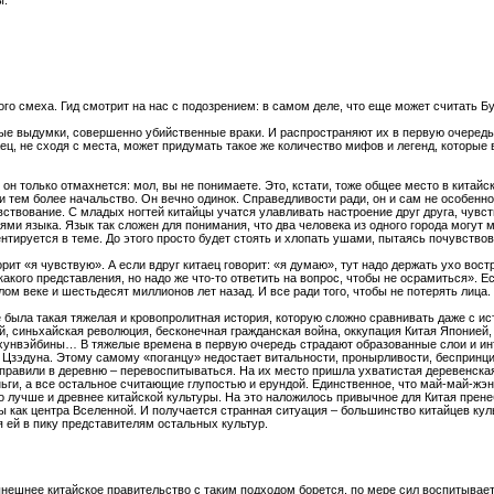
ы.
го смеха. Гид смотрит на нас с подозрением: в самом деле, что еще может считать Бу
ые выдумки, совершенно убийственные враки. И распространяют их в первую очередь
аец, не сходя с места, может придумать такое же количество мифов и легенд, которые
 он только отмахнется: мол, вы не понимаете. Это, кстати, тоже общее место в китайс
ни тем более начальство. Он вечно одинок. Справедливости ради, он и сам не особенно 
вствование. С младых ногтей китайцы учатся улавливать настроение друг друга, чувств
ями языка. Язык так сложен для понимания, что два человека из одного города могут 
ентируется в теме. До этого просто будет стоять и хлопать ушами, пытаясь почувствова
орит «я чувствую». А если вдруг китаец говорит: «я думаю», тут надо держать ухо вос
кого представления, но надо же что-то ответить на вопрос, чтобы не осрамиться». Ес
лом веке и шестьдесят миллионов лет назад. И все ради того, чтобы не потерять лица.
е была такая тяжелая и кровопролитная история, которую сложно сравнивать даже с 
й, синьхайская революция, бесконечная гражданская война, оккупация Китая Японией,
хунвэйбины… В тяжелые времена в первую очередь страдают образованные слои и инт
зэдуна. Этому самому «поганцу» недостает витальности, пронырливости, беспринцип
правили в деревню – перевоспитываться. На их место пришла ухватистая деревенская
ньги, а все остальное считающие глупостью и ерундой. Единственное, что май-май-жэн
го лучше и древнее китайской культуры. На это наложилось привычное для Китая прене
 как центра Вселенной. И получается странная ситуация – большинство китайцев куль
я ей в пику представителям остальных культур.
ынешнее китайское правительство с таким подходом борется, по мере сил воспитывае