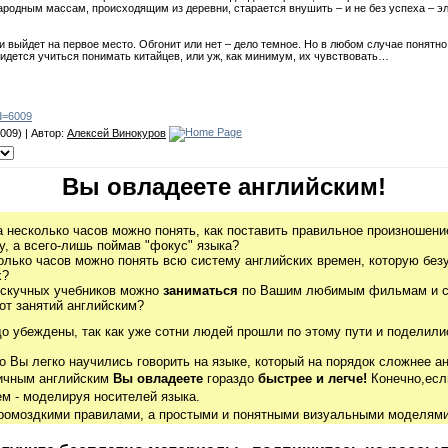
родным массам, происходящим из деревни, старается внушить – и не без успеха – э
 и выйдет на первое место. Обгонит или нет – дело темное. Но в любом случае понятно
придется учиться понимать китайцев, или уж, как минимум, их чувствовать…
id=6009
009) | Автор:
Алексей Винокуров
Вы овладеете английским!
а несколько часов можно понять, как поставить правильное произношение
, а всего-лишь поймав "фокус" языка?
олько часов можно понять всю систему английских времен, которую без
х?
 скучных учебников можно
заниматься
по Вашим любимым фильмам и се
от занятий английским?
до убеждены, так как уже сотни людей прошли по этому пути и поделили
о Вы легко научились говорить на языке, который на порядок сложнее ан
гичным английским
Вы овладеете
гораздо
быстрее и легче!
Конечно,есл
м - моделируя носителей языка.
громоздкими правилами, а простыми и понятными визуальными моделями