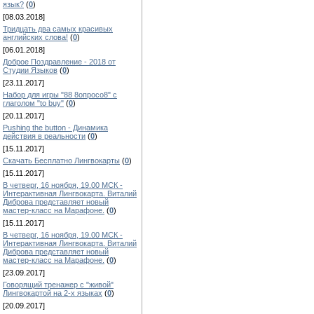
язык?
(
0
)
[08.03.2018]
Тридцать два самых красивых
английских слова!
(
0
)
[06.01.2018]
Доброе Поздравление - 2018 от
Студии Языков
(
0
)
[23.11.2017]
Набор для игры "88 8опросо8" с
глаголом "to buy"
(
0
)
[20.11.2017]
Pushing the button - Динамика
действия в реальности
(
0
)
[15.11.2017]
Скачать Бесплатно Лингвокарты
(
0
)
[15.11.2017]
В четверг, 16 ноября, 19.00 МСК -
Интерактивная Лингвокарта. Виталий
Диброва представляет новый
мастер-класс на Марафоне.
(
0
)
[15.11.2017]
В четверг, 16 ноября, 19.00 МСК -
Интерактивная Лингвокарта. Виталий
Диброва представляет новый
мастер-класс на Марафоне.
(
0
)
[23.09.2017]
Говорящий тренажер с "живой"
Лингвокартой на 2-х языках
(
0
)
[20.09.2017]