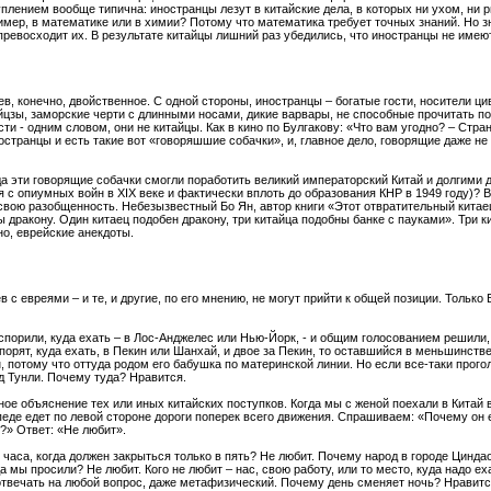
уплением вообще типична: иностранцы лезут в китайские дела, в которых ни ухом, ни
мер, в математике или в химии? Потому что математика требует точных знаний. Но зн
ревосходит их. В результате китайцы лишний раз убедились, что иностранцы не имеют
в, конечно, двойственное. С одной стороны, иностранцы – богатые гости, носители ц
гуйцзы, заморские черти с длинными носами, дикие варвары, не способные прочитать п
сти - одним словом, они не китайцы. Как в кино по Булгакову: «Что вам угодно? – Ст
странцы и есть такие вот «говоряшшие собачки», и, главное дело, говорящие даже не 
гда эти говорящие собачки смогли поработить великий императорский Китай и долгими 
 с опиумных войн в XIX веке и фактически вплоть до образования КНР в 1949 году)? В
свою разобщенность. Небезызвестный Бо Ян, автор книги «Этот отвратительный китаец
ы дракону. Один китаец подобен дракону, три китайца подобны банке с пауками». Три 
но, еврейские анекдоты.
в с евреями – и те, и другие, по его мнению, не могут прийти к общей позиции. Только 
спорили, куда ехать – в Лос-Анджелес или Нью-Йорк, - и общим голосованием решили, 
 спорят, куда ехать, в Пекин или Шанхай, и двое за Пекин, то оставшийся в меньшинств
н, потому что оттуда родом его бабушка по материнской линии. Но если все-таки прог
род Тунли. Почему туда? Нравится.
ное объяснение тех или иных китайских поступков. Когда мы с женой поехали в Китай в
еде едет по левой стороне дороги поперек всего движения. Спрашиваем: «Почему он 
?» Ответ: «Не любит».
 часа, когда должен закрыться только в пять? Не любит. Почему народ в городе Циндао
а мы просили? Не любит. Кого не любит – нас, свою работу, или то место, куда надо еха
 отвечать на любой вопрос, даже метафизический. Почему день сменяет ночь? Нравит