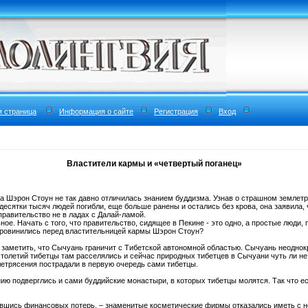
я страница
Информация о сайте
Регистрация
Вход
Властители кармы и «четвертый поганец»
а Шэрон Стоун не так давно отличилась знанием буддизма. Узнав о страшном землетр
 десятки тысяч людей погибли, еще больше ранены и остались без крова, она заявила, 
 правительство не в ладах с Далай-ламой.
ное. Начать с того, что правительство, сидящее в Пекине - это одно, а простые люди
 провинились перед властительницей кармы Шэрон Стоун?
заметить, что Сычуань граничит с Тибетской автономной областью. Сычуань неоднок
толетий тибетцы там расселялись и сейчас природных тибетцев в Сычуани чуть ли не 
летрясения пострадали в первую очередь сами тибетцы.
ию подверглись и сами буддийские монастыри, в которых тибетцы молятся. Так что ес
вшись финансовых потерь, – знаменитые косметические фирмы отказались иметь с ней