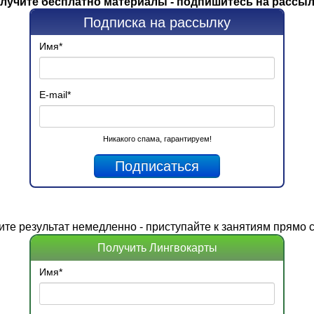
лучите бесплатно материалы - подпишитесь на рассыл
Подписка на рассылку
Имя
*
E-mail
*
Никакого спама, гарантируем!
ите
результат
немедленно - приступайте к занятиям прямо с
Получить Лингвокарты
Имя
*