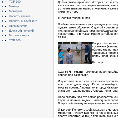
TOP 100
Дело в самом принципе. История с ее выст
высказывается о последних течениях, напри
Методы.
уступает знаниям математическим, и даже п
Методики.
ними не о чем.
Новости языков
«Собачки говоряшшие»
Новости английского
Вообще, отношение к иностранцам у китайце
Прямой эфир.
и даже где-то обожания. С другой – это ян
Доска объявлений
них ни подлинной культуры, ни образованно
посмотреть…» В глазах многих китайцев ино
Гостевая книга
языке.
TOP 100
Вопрос: как же то
состоянии (начиная
обычно кивают на 
три японца подобн
напоминает, конеч
Китайцы
Сам Бо Ян, кстати, тоже сравнивает китайце
евреев все-таки выше.
И действительно. Если несколько евреев за
всего, все туда и поедут. Если три китайца
тоже не поедет. А поедет он в город Чжаоци
опять же, туда не поедет. А поедет он в го
Надо сказать, что это самое распространен
Едем на машине, видим – китаец на велосип
Вопрос: «А почему не едет вместе со всеми
И так все. Почему музей закрылся в четыре
Нравится. Почему таксист не повез нас, куд
просто нравится. И так, в принципе, можно