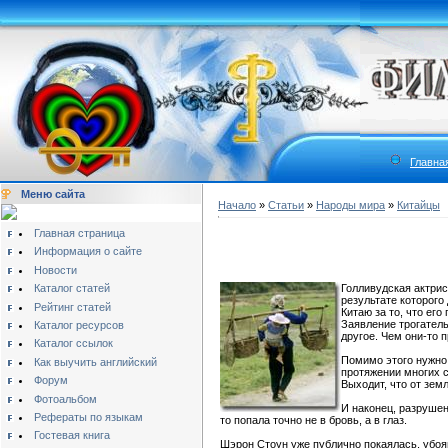
Главна
Меню сайта
Начало
»
Статьи
»
Народы мира
»
Китайцы
Главная страница
Информация о сайте
Новости
Каталог статей
Голливудская актрис
результате которого
Рейтинг статей
Китаю за то, что его
Заявление трогатель
Каталог ресурсов
другое. Чем они-то
Каталог ссылок
Помимо этого нужно 
Как выучить английский
протяжении многих с
Форум
Выходит, что от зем
Фотоальбом
И наконец, разрушен
Рефераты по языкам
то попала точно не в бровь, а в глаз.
Гостевая книга
Шэрон Стоун уже публично покаялась, убоя