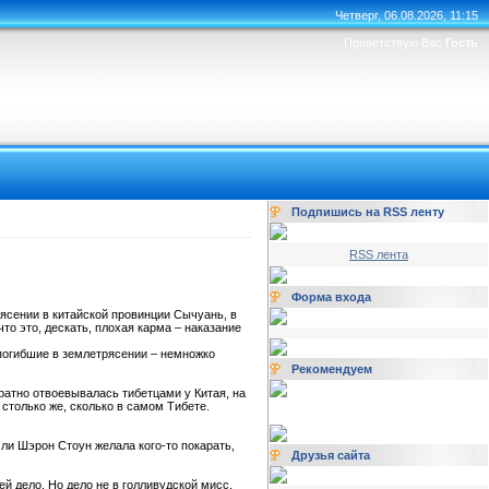
Четверг, 06.08.2026, 11:15
Приветствую Вас
Гость
Подпишись на RSS ленту
RSS лента
Форма входа
ясении в китайской провинции Сычуань, в
что это, дескать, плохая карма – наказание
, погибшие в землетрясении – немножко
Рекомендуем
ратно отвоевывалась тибетцами у Китая, на
столько же, сколько в самом Тибете.
ли Шэрон Стоун желала кого-то покарать,
Друзья сайта
 дело. Но дело не в голливудской мисс.