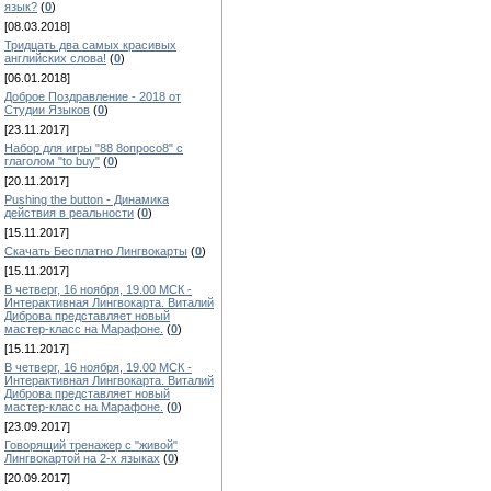
язык?
(
0
)
[08.03.2018]
Тридцать два самых красивых
английских слова!
(
0
)
[06.01.2018]
Доброе Поздравление - 2018 от
Студии Языков
(
0
)
[23.11.2017]
Набор для игры "88 8опросо8" с
глаголом "to buy"
(
0
)
[20.11.2017]
Pushing the button - Динамика
действия в реальности
(
0
)
[15.11.2017]
Скачать Бесплатно Лингвокарты
(
0
)
[15.11.2017]
В четверг, 16 ноября, 19.00 МСК -
Интерактивная Лингвокарта. Виталий
Диброва представляет новый
мастер-класс на Марафоне.
(
0
)
[15.11.2017]
В четверг, 16 ноября, 19.00 МСК -
Интерактивная Лингвокарта. Виталий
Диброва представляет новый
мастер-класс на Марафоне.
(
0
)
[23.09.2017]
Говорящий тренажер с "живой"
Лингвокартой на 2-х языках
(
0
)
[20.09.2017]