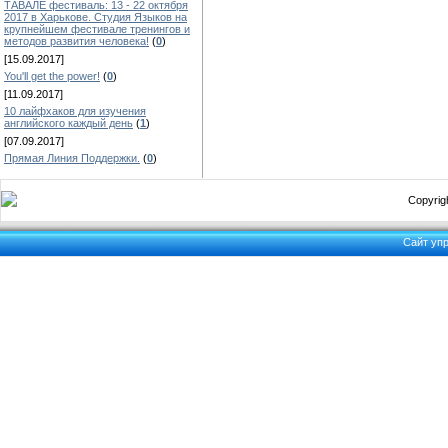
ТАВАЛЕ фестиваль: 13 - 22 октября
2017 в Харькове. Студия Языков на
крупнейшем фестивале тренингов и
методов развития человека!
(
0
)
[15.09.2017]
You'll get the power!
(
0
)
[11.09.2017]
10 лайфхаков для изучения
английского каждый день
(
1
)
[07.09.2017]
Прямая Линия Поддержки.
(
0
)
Copyrigh
Сайт уп