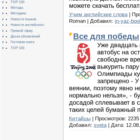
TOP 100
можете скачать бесплат
Методы.
Учим английские слова
| Пр
Методики.
Новости языков
Roman | Добавил:
in-yaz-boo
Новости английского
Прямой эфир.
Все для победы
Доска объявлений
Гостевая книга
Уже двадцать 
TOP 100
автобус на ос
свободное вр
выкурить пару
Олимпиады ку
запрещено - У
веянии, поэтому явно 
нормально нельзя», - б
досадой сплевывает в 
таких целей бумажный п
Китайцы
| Просмотров: 2235 
Добавил:
sveta
| Дата:
12.08