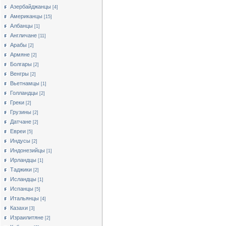
Азербайджанцы
[4]
Американцы
[15]
Албанцы
[1]
Англичане
[11]
Арабы
[2]
Армяне
[2]
Болгары
[2]
Венгры
[2]
Вьетнамцы
[1]
Голландцы
[2]
Греки
[2]
Грузины
[2]
Датчане
[2]
Евреи
[5]
Индусы
[2]
Индонезийцы
[1]
Ирландцы
[1]
Таджики
[2]
Исландцы
[1]
Испанцы
[5]
Итальянцы
[4]
Казахи
[3]
Израилитяне
[2]