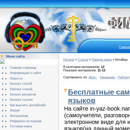
Главна
Меню сайта
Начало
»
Статьи
»
Народы мира
» Китайцы
В категории материалов:
12
Главная страница
Показано материалов:
11-12
Информация о сайте
Сортировать по:
Дате
·
Названию
·
Рейтинг
Новости
Каталог статей
Рейтинг статей
Бесплатные сам
Каталог ресурсов
языков
Каталог ссылок
Как выучить английский
На сайте in-yaz-book.n
Форум
(самоучители, разговорн
Фотоальбом
электронном виде для 
Рефераты по языкам
Гостевая книга
языков(на данный момен