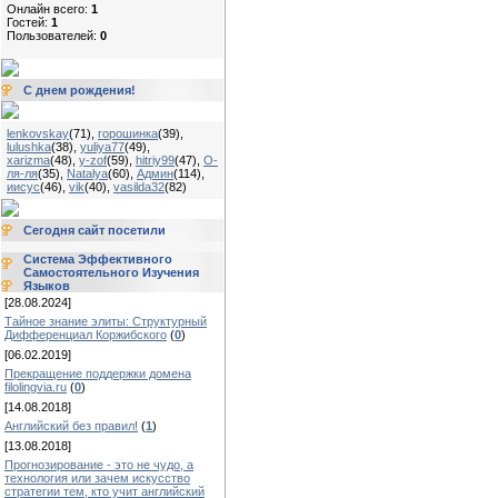
Онлайн всего:
1
Гостей:
1
Пользователей:
0
С днем рождения!
lenkovskay
(71)
,
горошинка
(39)
,
lulushka
(38)
,
yuliya77
(49)
,
xarizma
(48)
,
y-zof
(59)
,
hitriy99
(47)
,
О-
ля-ля
(35)
,
Natalya
(60)
,
Админ
(114)
,
иисус
(46)
,
vik
(40)
,
vasilda32
(82)
Сегодня сайт посетили
Система Эффективного
Самостоятельного Изучения
Языков
[28.08.2024]
Тайное знание элиты: Структурный
Дифференциал Коржибского
(
0
)
[06.02.2019]
Прекращение поддержки домена
filolingvia.ru
(
0
)
[14.08.2018]
Английский без правил!
(
1
)
[13.08.2018]
Прогнозирование - это не чудо, а
технология или зачем искусство
стратегии тем, кто учит английский