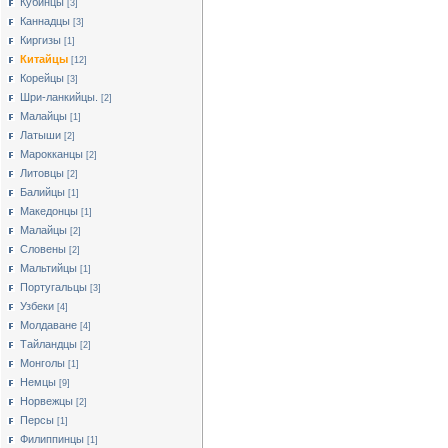
Кубинцы
[3]
Каннадцы
[3]
Киргизы
[1]
Китайцы
[12]
Корейцы
[3]
Шри-ланкийцы.
[2]
Малайцы
[1]
Латыши
[2]
Марокканцы
[2]
Литовцы
[2]
Балийцы
[1]
Македонцы
[1]
Малайцы
[2]
Словены
[2]
Мальтийцы
[1]
Португальцы
[3]
Узбеки
[4]
Молдаване
[4]
Тайландцы
[2]
Монголы
[1]
Немцы
[9]
Норвежцы
[2]
Персы
[1]
Филиппинцы
[1]