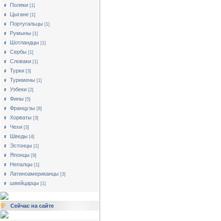
Поляки
[1]
Цыгане
[1]
Португальцы
[1]
Румыны
[1]
Шотландцы
[1]
Сербы
[1]
Словаки
[1]
Турки
[3]
Туркмены
[1]
Узбеки
[2]
Фины
[5]
Французы
[8]
Хорваты
[3]
Чехи
[3]
Шведы
[4]
Эстонцы
[1]
Японцы
[9]
Непалцы
[1]
Латиноамериканцы
[3]
швейцарцы
[1]
Сейчас на сайте