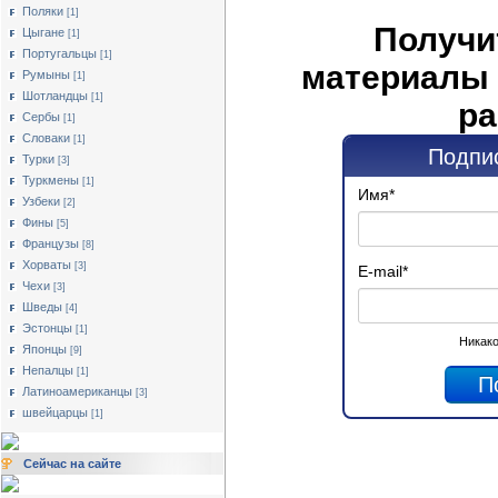
Поляки
[1]
Получи
Цыгане
[1]
Португальцы
[1]
материалы 
Румыны
[1]
Шотландцы
[1]
ра
Сербы
[1]
Словаки
[1]
Подпис
Турки
[3]
Туркмены
[1]
Имя
*
Узбеки
[2]
Фины
[5]
Французы
[8]
Хорваты
[3]
E-mail
*
Чехи
[3]
Шведы
[4]
Эстонцы
[1]
Никако
Японцы
[9]
Непалцы
[1]
Латиноамериканцы
[3]
швейцарцы
[1]
Сейчас на сайте