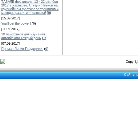
ТАВАЛЕ фестиваль: 13 - 22 октября
2017 в Харькове. Студия Языков на
крупнейшем фестивале тренингов и
методов развития человека!
(
0
)
[15.09.2017]
You'll get the power!
(
0
)
[11.09.2017]
10 лайфхаков для изучения
английского каждый день
(
1
)
[07.09.2017]
Прямая Линия Поддержки.
(
0
)
Copyrigh
Сайт уп