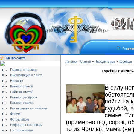
Главна
Меню сайта
Начало
»
Статьи
»
Народы мира
»
Корейцы
Главная страница
Корейцы и англий
Информация о сайте
Новости
Каталог статей
В силу не
Рейтинг статей
обстоятел
Каталог ресурсов
пойти на 
Каталог ссылок
судьбой, 
Как выучить английский
Форум
семье. Ти
Фотоальбом
(примерно под сорок, о
Рефераты по языкам
то из Чоллы), мама (не 
Гостевая книга