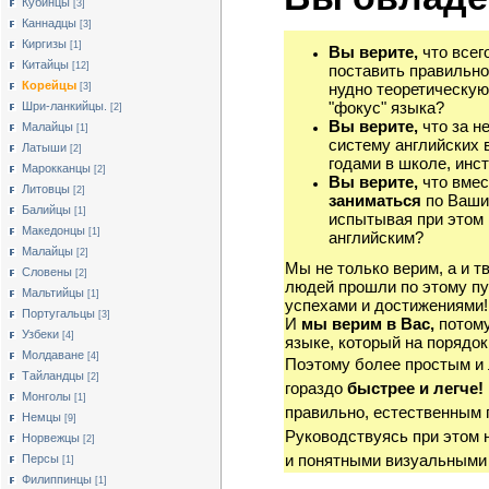
Кубинцы
[3]
Каннадцы
[3]
Киргизы
[1]
Вы верите,
что всег
Китайцы
[12]
поставить правильно
Корейцы
нудно теоретическую
[3]
"фокус" языка?
Шри-ланкийцы.
[2]
Вы верите,
что за н
Малайцы
[1]
систему английских 
Латыши
[2]
годами в школе, инст
Марокканцы
[2]
Вы верите,
что вмес
Литовцы
[2]
заниматься
по Ваши
Балийцы
[1]
испытывая при этом 
Македонцы
[1]
английским?
Малайцы
[2]
Мы не только верим, а и т
Словены
[2]
людей прошли по этому пу
Мальтийцы
[1]
успехами и достижениями!
Португальцы
[3]
И
мы верим в Вас,
потому
Узбеки
[4]
языке, который на порядок
Молдаване
[4]
Поэтому более простым и
Тайландцы
[2]
гораздо
быстрее и легче!
Монголы
[1]
правильно, естественным 
Немцы
[9]
Руководствуясь при этом 
Норвежцы
[2]
и понятными визуальными
Персы
[1]
Филиппинцы
[1]