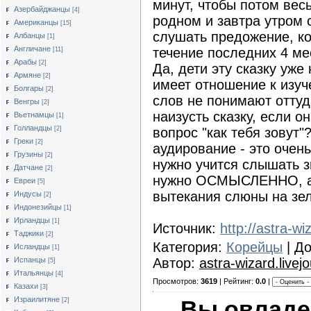
минут, чтобы потом вес
Азербайджанцы
[4]
родном и завтра утром 
Американцы
[15]
слушать предожение, ко
Албанцы
[1]
Англичане
течение последних 4 м
[11]
Арабы
[2]
Да, дети эту сказку уже 
Армяне
[2]
имеет отношение к изуч
Болгары
[2]
слов не понимают оттуд
Венгры
[2]
наизусть сказку, если о
Вьетнамцы
[1]
Голландцы
[2]
вопрос "как тебя зовут"
Греки
[2]
аудирование - это очен
Грузины
[2]
нужно учится слышать зв
Датчане
[2]
нужно ОСМЫСЛЕННО, а 
Евреи
[5]
вытекания слюны на зе
Индусы
[2]
Индонезийцы
[1]
Ирландцы
[1]
Источник:
http://astra-wi
Таджики
[2]
Категория:
Корейцы
| Д
Исландцы
[1]
Испанцы
Автор:
astra-wizard.livejo
[5]
Итальянцы
[4]
Просмотров:
3619
| Рейтинг:
0.0
|
Казахи
[3]
Израилитяне
Вы овладе
[2]