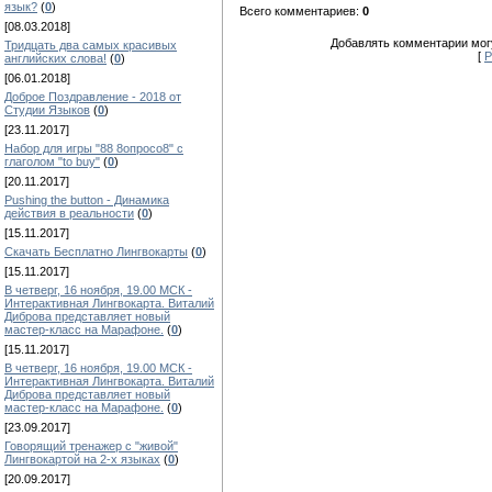
язык?
(
0
)
Всего комментариев:
0
[08.03.2018]
Добавлять комментарии могу
Тридцать два самых красивых
[
Р
английских слова!
(
0
)
[06.01.2018]
Доброе Поздравление - 2018 от
Студии Языков
(
0
)
[23.11.2017]
Набор для игры "88 8опросо8" с
глаголом "to buy"
(
0
)
[20.11.2017]
Pushing the button - Динамика
действия в реальности
(
0
)
[15.11.2017]
Скачать Бесплатно Лингвокарты
(
0
)
[15.11.2017]
В четверг, 16 ноября, 19.00 МСК -
Интерактивная Лингвокарта. Виталий
Диброва представляет новый
мастер-класс на Марафоне.
(
0
)
[15.11.2017]
В четверг, 16 ноября, 19.00 МСК -
Интерактивная Лингвокарта. Виталий
Диброва представляет новый
мастер-класс на Марафоне.
(
0
)
[23.09.2017]
Говорящий тренажер с "живой"
Лингвокартой на 2-х языках
(
0
)
[20.09.2017]