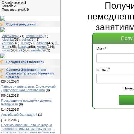
Получ
Онлайн всего:
2
Гостей:
2
Пользователей:
0
немедленно
занятиям
С днем рождения!
lenkovskay
(71)
,
горошинка
(39)
,
Получ
lulushka
(38)
,
yuliya77
(49)
,
xarizma
(48)
,
y-zof
(59)
,
hitriy99
(47)
,
О-
ля-ля
(35)
,
Natalya
(60)
,
Админ
(114)
,
Имя
*
иисус
(46)
,
vik
(40)
,
vasilda32
(82)
Сегодня сайт посетили
E-mail
*
Система Эффективного
Самостоятельного Изучения
Языков
[28.08.2024]
Тайное знание элиты: Структурный
Никако
Дифференциал Коржибского
(
0
)
[06.02.2019]
Прекращение поддержки домена
filolingvia.ru
(
0
)
[14.08.2018]
Английский без правил!
(
1
)
[13.08.2018]
Прогнозирование - это не чудо, а
технология или зачем искусство
стратегии тем, кто учит английский