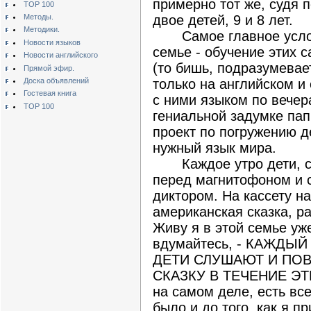
примерно тот же, судя п
TOP 100
Методы.
двое детей, 9 и 8 лет.
Методики.
Самое главное услови
Новости языков
семье - обучение этих 
Новости английского
(то бишь, подразумевает
Прямой эфир.
Доска объявлений
только на английском 
Гостевая книга
с ними языком по вечер
TOP 100
гениальной задумке пап
проект по погружению 
нужный язык мира.
Каждое утро дети, с 
перед магнитофоном и с
диктором. На кассету н
американская сказка, р
Живу я в этой семье уже
вдумайтесь, - КАЖДЫ
ДЕТИ СЛУШАЮТ И ПОВ
СКАЗКУ В ТЕЧЕНИЕ ЭТ
на самом деле, есть все
было и до того, как я пр