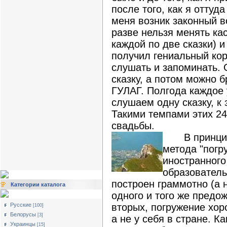
после того, как я оттуд
меня возник законный во
разве нельзя менять кас
каждой по две сказки) 
получил гениальный кор
слушать и запоминать. 
сказку, а потом можно б
ГУЛАГ. Полгода каждое
слушаем одну сказку, к
Такими темпами этих 24
свадьбы.
В принци
метода "погр
иностранного
образователь
построен граммотно (а 
Категории каталога
одного и того же предож
Русские
вторых, погружение хор
[100]
Белорусы
[3]
а не у себя в стране. К
Украинцы
[15]