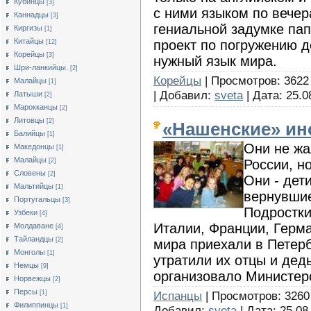
Кубинцы
[3]
с ними языком по вечер
Каннадцы
[3]
гениальной задумке пап
Киргизы
[1]
Китайцы
проект по погружению 
[12]
Корейцы
[3]
нужный язык мира.
Шри-ланкийцы.
[2]
Корейцы
| Просмотров: 3622 |
Малайцы
[1]
| Добавил:
sveta
| Дата:
25.0
Латыши
[2]
Марокканцы
[2]
Литовцы
[2]
«Нашенские» ин
Балийцы
[1]
Они не жа
Македонцы
[1]
Малайцы
России, но
[2]
Словены
[2]
Они - дет
Мальтийцы
[1]
вернувшие
Португальцы
[3]
Подростки
Узбеки
[4]
Италии, Франции, Герма
Молдаване
[4]
Тайландцы
[2]
мира приехали в Петербу
Монголы
[1]
утратили их отцы и дед
Немцы
[9]
организовало Министер
Норвежцы
[2]
Персы
Испанцы
| Просмотров: 3260 
[1]
Филиппинцы
[1]
Добавил:
sveta
| Дата:
25.08