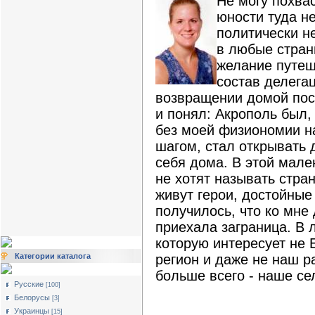
Не могу похва
юности туда не
политически н
в любые стран
желание путеш
состав делега
возвращении домой пос
и понял: Акрополь был,
без моей физиономии на
шагом, стал открывать 
себя дома. В этой мале
не хотят называть стра
живут герои, достойные
получилось, что ко мне 
приехала заграница. В 
которую интересует не 
регион и даже не наш р
Категории каталога
больше всего - наше се
Русские
[100]
Белорусы
[3]
Украинцы
[15]