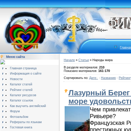
Главна
Меню сайта
Начало
»
Статьи
» Народы мира
В разделе материалов:
210
Главная страница
Показано материалов:
161-170
Информация о сайте
Сортировать по:
Дате
·
Названию
·
Рейтинг
Новости
Каталог статей
Рейтинг статей
Лазурный Берег
Каталог ресурсов
море удовольст
Каталог ссылок
Как выучить английский
Чем привлекат
Форум
Ривьере?
Фотоальбом
Французская Р
Рефераты по языкам
Гостевая книга
престижных кур