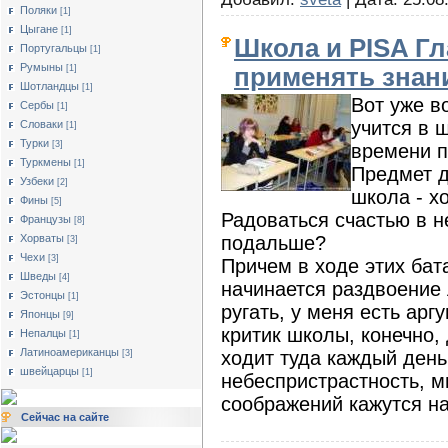
Поляки
[1]
Цыгане
[1]
Школа и PISA Гл
Португальцы
[1]
Румыны
применять знани
[1]
Шотландцы
[1]
Вот уже во
Сербы
[1]
учится в 
Словаки
[1]
Турки
[3]
времени п
Туркмены
[1]
Предмет д
Узбеки
[2]
школа - х
Фины
[5]
Радоваться счастью в н
Французы
[8]
подальше?
Хорваты
[3]
Чехи
[3]
Причем в ходе этих бат
Шведы
[4]
начинается раздвоение л
Эстонцы
[1]
ругать, у меня есть арг
Японцы
[9]
критик школы, конечно, 
Непалцы
[1]
Латиноамериканцы
ходит туда каждый день
[3]
швейцарцы
[1]
небеспристрастность, м
соображений кажутся н
Сейчас на сайте