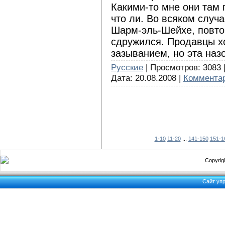
Какими-то мне они там
что ли. Во всяком случ
Шарм-эль-Шейхе, повто
сдружился. Продавцы х
зазыванием, но эта наз
Русские
| Просмотров: 3083 |
Дата:
20.08.2008
|
Комментар
1-10
11-20
...
141-150
151-1
Copyrigh
Сайт уп