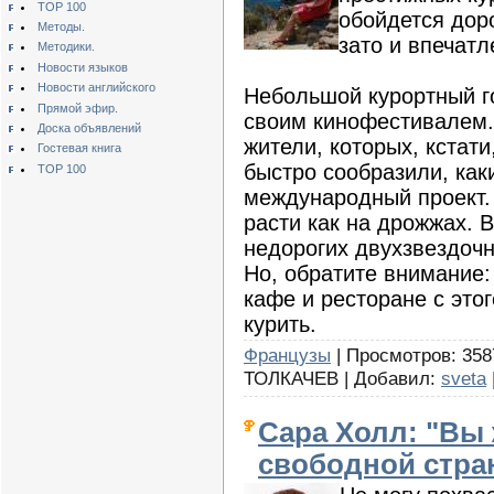
TOP 100
обойдется доро
Методы.
зато и впечатл
Методики.
Новости языков
Новости английского
Небольшой курортный г
Прямой эфир.
своим кинофестивалем
Доска объявлений
жители, которых, кстати
Гостевая книга
быстро сообразили, как
TOP 100
международный проект. 
расти как на дрожжах. В
недорогих двухзвездоч
Но, обратите внимание:
кафе и ресторане с это
курить.
Французы
| Просмотров: 3587
ТОЛКАЧЕВ | Добавил:
sveta
Сара Холл: "Вы 
свободной стра