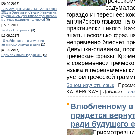
греческом
[20.09.2017]
задумалас
ТАВАЛЕ фестиваль: 13 - 22 октября
2017 в Харькове. Студия Языков на
гораздо интереснее: кок
крупнейшем фестивале тренингов и
методов развития человека!
(
0
)
английского языков на 
[15.09.2017]
практически никого. Ка
You'll get the power!
(
0
)
знать несколько фраз н
[11.09.2017]
непременно блеснет пр
10 лайфхаков для изучения
английского каждый день
(
1
)
Девушки-славянки, пор
[07.09.2017]
греческие фразы. Кроме
Прямая Линия Поддержки.
(
0
)
в современной греческо
языка и переиначены ки
учетом греческой грамм
Зачем изучать язык
| Просмо
КАТАЕВСКАЯ | Добавил:
sve
Влюбленному в 
придется верну
ради будущего 
Присмотревшис