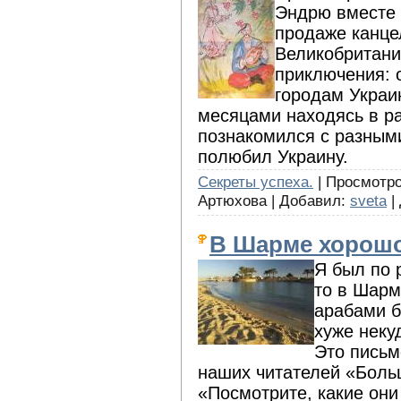
Эндрю вместе 
продаже канце
Великобритани
приключения: 
городам Украи
месяцами находясь в ра
познакомился с разным
полюбил Украину.
Секреты успеха.
| Просмотров
Артюхова | Добавил:
sveta
|
В Шарме хорошо,
Я был по 
то в Шарм
арабами б
хуже неку
Это письм
наших читателей «Больш
«Посмотрите, какие они