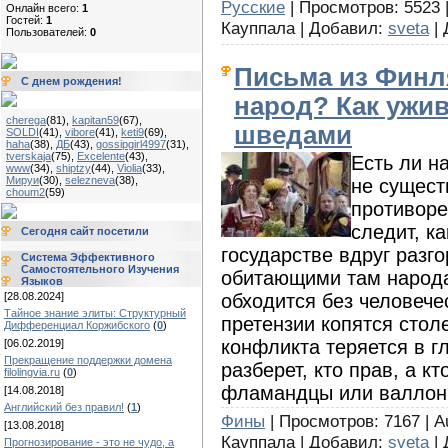
Русские
| Просмотров: 5523 
Онлайн всего:
1
Гостей:
1
Кауппала | Добавил:
sveta
| 
Пользователей:
0
Письма из Финл
С днем рождения!
народ? Как ужи
cherega
(81)
,
kapitan59
(67)
,
шведами
SOLDI
(41)
,
vibore
(41)
,
keti9
(69)
,
haha
(38)
,
ДБ
(43)
,
gossipgirl4997
(31)
,
tverskaja
(75)
,
Excelente
(43)
,
Есть ли н
www
(34)
,
shiptzy
(44)
,
Violia
(33)
,
Мируи
(30)
,
selezneva
(38)
,
не сущест
choum2
(59)
противоре
следит, ка
Сегодня сайт посетили
государстве вдруг разг
Система Эффективного
Самостоятельного Изучения
обитающими там народа
Языков
обходится без человеч
[28.08.2024]
Тайное знание элиты: Структурный
претензии копятся стол
Дифференциал Коржибского
(
0
)
конфликта теряется в г
[06.02.2019]
Прекращение поддержки домена
разберет, кто прав, а кт
filolingvia.ru
(
0
)
фламандцы или валлоны
[14.08.2018]
Английский без правил!
(
1
)
Фины
| Просмотров: 7167 | A
[13.08.2018]
Кауппала | Добавил:
sveta
| 
Прогнозирование - это не чудо, а