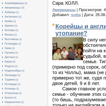
Сара ХОЛЛ.
Азербайджанцы
[4]
Американцы
[15]
Американцы
| Просмотров: 4
Албанцы
[1]
Добавил:
sveta
| Дата:
26.08
Англичане
[11]
Арабы
[2]
Корейцы и англ
Армяне
[2]
Болгары
[2]
утопание?
Венгры
[2]
В силу н
Вьетнамцы
[1]
Голландцы
обстоятел
[2]
Греки
[2]
пойти на 
Грузины
[2]
судьбой, 
Датчане
[2]
семье. Ти
Евреи
[5]
(примерно под сорок, о
Индусы
[2]
Индонезийцы
[1]
то из Чоллы), мама (не 
Ирландцы
[1]
примерно тот же, судя п
Таджики
[2]
двое детей, 9 и 8 лет.
Исландцы
[1]
Самое главное услови
Испанцы
[5]
семье - обучение этих 
Итальянцы
[4]
Казахи
[3]
(то бишь, подразумевает
Израилитяне
[2]
только на английском 