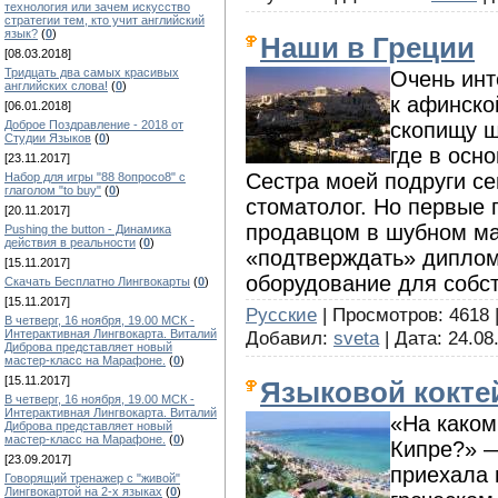
технология или зачем искусство
стратегии тем, кто учит английский
язык?
(
0
)
Наши в Греции
[08.03.2018]
Тридцать два самых красивых
Очень инт
английских слова!
(
0
)
к афинск
[06.01.2018]
скопищу ш
Доброе Поздравление - 2018 от
Студии Языков
(
0
)
где в осн
[23.11.2017]
Сестра моей подруги с
Набор для игры "88 8опросо8" с
глаголом "to buy"
(
0
)
стоматолог. Но первые 
[20.11.2017]
продавцом в шубном ма
Pushing the button - Динамика
действия в реальности
(
0
)
«подтверждать» диплом
[15.11.2017]
оборудование для собст
Скачать Бесплатно Лингвокарты
(
0
)
[15.11.2017]
Русские
| Просмотров: 4618 
В четверг, 16 ноября, 19.00 МСК -
Добавил:
sveta
| Дата:
24.08
Интерактивная Лингвокарта. Виталий
Диброва представляет новый
мастер-класс на Марафоне.
(
0
)
[15.11.2017]
Языковой кокте
В четверг, 16 ноября, 19.00 МСК -
Интерактивная Лингвокарта. Виталий
«На каком
Диброва представляет новый
мастер-класс на Марафоне.
(
0
)
Кипре?» —
[23.09.2017]
приехала 
Говорящий тренажер с "живой"
Лингвокартой на 2-х языках
(
0
)